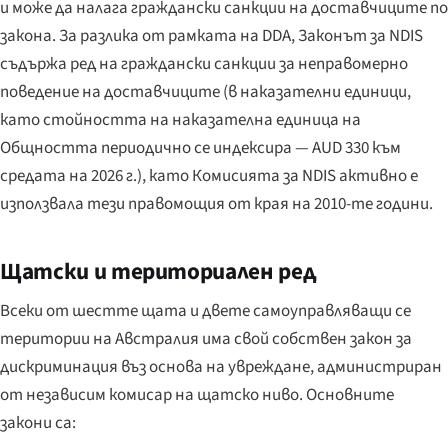
и може да налага граждански санкции на доставчиците по
закона. За разлика от рамката на DDA, Законът за NDIS
съдържа
ред на граждански санкции за неправомерно
поведение на доставчиците (в наказателни единици,
като стойността на наказателна единица на
Общността периодично се индексира — AUD 330 към
средата на 2026 г.), като Комисията за NDIS активно е
използвала тези правомощия от края на 2010-те години.
Щатски и териториален ред
Всеки от шестте щата и двете самоуправляващи се
територии на Австралия има свой собствен закон за
дискриминация въз основа на увреждане, администриран
от независим комисар на щатско ниво. Основните
закони са: