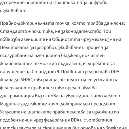
да премине портите на Политиката за цифрово
изживяване.
Правно-доктриналната точка, която трябва да е ясна:
Стандарт 9 е
политика
, не законодателство. Той
обвързва агенциите на Общността чрез механизма на
Политиката за цифрово изживяване и процеса за
осигуряване на агенционен бюджет, но частен
жалбоподател не може да съди агенция директно за
нарушение на Стандарт 9. Правният ред остава DDA —
жалба до AHRC, твърдяща, че недостъпен уебсайт на
федералното правителство представлява
дискриминация въз основа на увреждане, като делото
Maguire е задължителният доктринален прецедент.
Услугите на щатските правителства са изложени по
подобен начин чрез федералния DDA и съответния
щатски закон за дискриминация въз основа на увреждане.