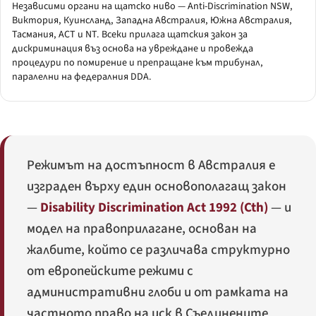
Независими органи на щатско ниво — Anti-Discrimination NSW,
Виктория, Куинсланд, Западна Австралия, Южна Австралия,
Тасмания, ACT и NT. Всеки прилага щатския закон за
дискриминация въз основа на увреждане и провежда
процедури по помирение и препращане към трибунал,
паралелни на федералния DDA.
Режимът на достъпност в Австралия е
изграден върху един основополагащ закон
—
Disability Discrimination Act 1992 (Cth)
— и
модел на правоприлагане, основан на
жалбите, който се различава структурно
от европейските режими с
административни глоби и от рамката на
частното право на иск в Съединените