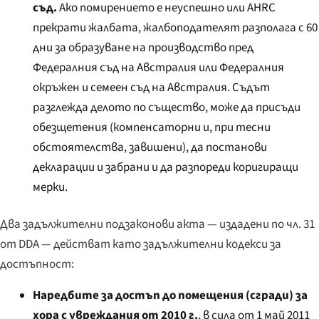
съд.
Ако помирението е неуспешно или AHRC
прекрати жалбата, жалбоподателят разполага с 60
дни за образуване на производство пред
Федералния съд на Австралия или Федералния
окръжен и семеен съд на Австралия. Съдът
разглежда делото по същество, може да присъди
обезщетения (компенсаторни и, при тесни
обстоятелства, завишени), да постанови
декларации и забрани и да разпореди коригиращи
мерки.
Два задължителни подзаконови акта — издадени по чл. 31
от DDA — действат като задължителни кодекси за
достъпност:
Наредбите за достъп до помещения (сгради) за
хора с увреждания от 2010 г.
, в сила от 1 май 2011