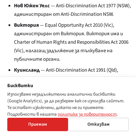
Нов Южен Уелс
— Anti-Discrimination Act 1977 (NSW),
администриран от Anti-Discrimination NSW.
Виктория
— Equal Opportunity Act 2010 (Vic),
администриран от Виктория. Виктория има и
Charter of Human Rights and Responsibilities Act 2006
(Vic), налагащ задължение за тълкуване на
публичните органи.
Куинсланд
— Anti-Discrimination Act 1991 (Qld),
администриран от Комисията по правата на
Бисквитки
човека на Куинсланд. Куинсланд има и Human Rights
Използваме незадължителни аналитични бисквитки
Act 2019 (Qld).
(Google Analytics), за да разберем как се използва сайтът.
Западна Австралия
— Equal Opportunity Act 1984
Те остават изключени, докато не ги приемете.
Подробности в нашата
политика за поверителност
.
(WA).
Приемам
Отказвам
Южна Австралия
— Equal Opportunity Act 1984 (SA).