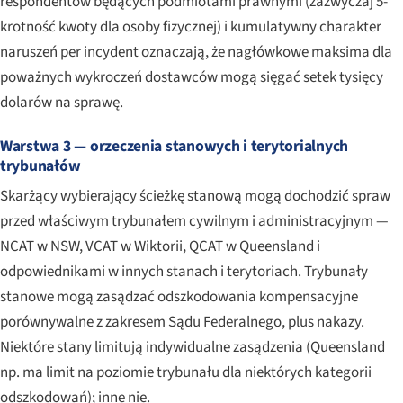
respondentów będących podmiotami prawnymi (zazwyczaj 5-
krotność kwoty dla osoby fizycznej) i kumulatywny charakter
naruszeń per incydent oznaczają, że nagłówkowe maksima dla
poważnych wykroczeń dostawców mogą sięgać setek tysięcy
dolarów na sprawę.
Warstwa 3 — orzeczenia stanowych i terytorialnych
trybunałów
Skarżący wybierający ścieżkę stanową mogą dochodzić spraw
przed właściwym trybunałem cywilnym i administracyjnym —
NCAT w NSW, VCAT w Wiktorii, QCAT w Queensland i
odpowiednikami w innych stanach i terytoriach. Trybunały
stanowe mogą zasądzać odszkodowania kompensacyjne
porównywalne z zakresem Sądu Federalnego, plus nakazy.
Niektóre stany limitują indywidualne zasądzenia (Queensland
np. ma limit na poziomie trybunału dla niektórych kategorii
odszkodowań); inne nie.