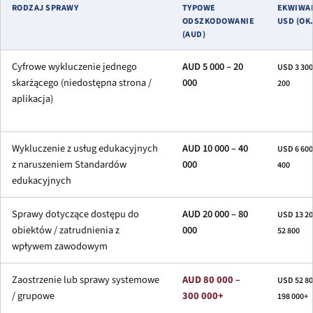
RODZAJ SPRAWY
TYPOWE
EKWIWA
ODSZKODOWANIE
USD (OK.
(AUD)
Cyfrowe wykluczenie jednego
AUD 5 000 – 20
USD 3 300
skarżącego (niedostępna strona /
000
200
aplikacja)
Wykluczenie z usług edukacyjnych
AUD 10 000 – 40
USD 6 600
z naruszeniem Standardów
000
400
edukacyjnych
Sprawy dotyczące dostępu do
AUD 20 000 – 80
USD 13 20
obiektów / zatrudnienia z
000
52 800
wpływem zawodowym
Zaostrzenie lub sprawy systemowe
AUD 80 000 –
USD 52 80
/ grupowe
300 000+
198 000+