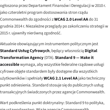
ogłoszona przez Departament Finansów i Deregulacji w 2010 r.
jako czteroletni program dostosowania stron rządu
Commonwealth do zgodności z
WCAG 2.0 Level AA
do 31
grudnia 2014 r. Niezależne przeglądy po zakończeniu strategii w
2015 r. ujawniły nierówną zgodność.
Aktualnie obowiązującym instrumentem politycznym jest
Standard Usług Cyfrowych
, będący własnością
Digital
Transformation Agency
(DTA).
Standard 9 — Make it
accessible
wymaga, aby wszystkie federalne rządowe usługi
cyfrowe objęte standardem były dostępne dla wszystkich
użytkowników i spełniały
WCAG 2.1 Level AA
jako techniczny
punkt odniesienia. Standard stosuje się do publicznych usług
transakcyjnych świadczonych przez agencje Commonwealth.
Wart podkreślenia punkt doktrynalny: Standard 9 to
polityka
,
nie ustawodawstwo. Wiąże agencje Commonwealth