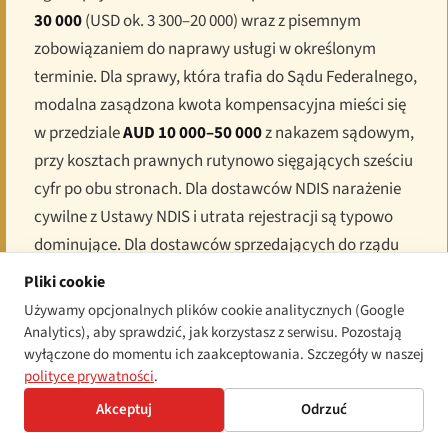
30 000
(USD ok. 3 300–20 000) wraz z pisemnym
zobowiązaniem do naprawy usługi w określonym
terminie. Dla sprawy, która trafia do Sądu Federalnego,
modalna zasądzona kwota kompensacyjna mieści się
w przedziale
AUD 10 000–50 000
z nakazem sądowym,
przy kosztach prawnych rutynowo sięgających sześciu
cyfr po obu stronach. Dla dostawców NDIS narażenie
cywilne z Ustawy NDIS i utrata rejestracji są typowo
dominujące. Dla dostawców sprzedających do rządu
Commonwealth lub stanowego wykluczenie z panelu
Pliki cookie
zamówień jest praktycznym scenariuszem najgorszym.
Używamy opcjonalnych plików cookie analitycznych (Google
Analytics), aby sprawdzić, jak korzystasz z serwisu. Pozostają
wyłączone do momentu ich zaakceptowania. Szczegóły w naszej
polityce prywatności
.
Dotychczasowe egzekwowanie i
Akceptuj
Odrzuć
perspektywy