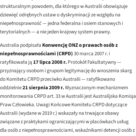
strukturalnym powodem, dla którego w Australii obowiązuje
dziewięć odrębnych ustaw o dyskryminacji ze względu na
niepełnosprawność — jedna federalna i osiem stanowych i
terytorialnych — a nie jeden krajowy system prawny.
Australia podpisała
Konwencję ONZ o prawach osób z
niepełnosprawnościami (CRPD)
30 marca 2007 r. i
ratyfikowała ją
17 lipca 2008 r.
Protokół Fakultatywny —
przyznający osobom i grupom legitymację do wnoszenia skarg
do Komitetu CRPD przeciwko Australii — ratyfikowano
oddzielnie
21 sierpnia 2009 r.
Wyznaczonym mechanizmem
monitorowania CRPD art. 33 w Australii jest Australijska Komisja
Praw Człowieka. Uwagi Końcowe Komitetu CRPD dotyczące
Australii (wydane w 2019 r.) wskazały na trwające obawy
związane z praktykami ograniczającymi w placówkach usług
dla osób z niepełnosprawnościami, wskaźnikami detencji osób z