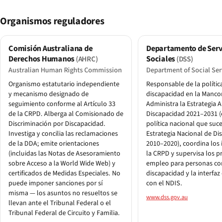
Organismos reguladores
Comisión Australiana de
Departamento de Serv
Derechos Humanos
Sociales
(AHRC)
(DSS)
Australian Human Rights Commission
Department of Social Ser
Organismo estatutario independiente
Responsable de la polític
y mecanismo designado de
discapacidad en la Manc
seguimiento conforme al Artículo 33
Administra la Estrategia 
de la CRPD. Alberga al Comisionado de
Discapacidad 2021–2031 (
Discriminación por Discapacidad.
política nacional que suce
Investiga y concilia las reclamaciones
Estrategia Nacional de Di
de la DDA; emite orientaciones
2010–2020), coordina los
(incluidas las Notas de Asesoramiento
la CRPD y supervisa los 
sobre Acceso a la World Wide Web) y
empleo para personas co
certificados de Medidas Especiales. No
discapacidad y la interfaz 
puede imponer sanciones por sí
con el NDIS.
misma — los asuntos no resueltos se
www.dss.gov.au
llevan ante el Tribunal Federal o el
Tribunal Federal de Circuito y Familia.