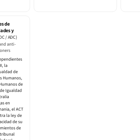
es de
dades y
OC / ADC)
and anti-
oners
dependientes
, la
gualdad de
os Humanos,
 Humanos de
de Igualdad
ralia
gas en
mania, el ACT
ra la ley de
acidad de su
imientos de
 tribunal