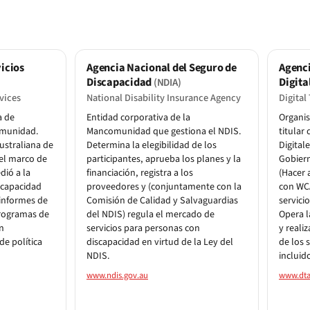
icios
Agencia Nacional del Seguro de
Agenc
Discapacidad
Digita
(NDIA)
vices
National Disability Insurance Agency
Digital
a de
Entidad corporativa de la
Organi
omunidad.
Mancomunidad que gestiona el NDIS.
titular
Australiana de
Determina la elegibilidad de los
Digital
el marco de
participantes, aprueba los planes y la
Gobiern
dió a la
financiación, registra a los
(Hacer 
scapacidad
proveedores y (conjuntamente con la
con WCA
 informes de
Comisión de Calidad y Salvaguardias
servici
programas de
del NDIS) regula el mercado de
Opera l
n
servicios para personas con
y reali
de política
discapacidad en virtud de la Ley del
de los 
NDIS.
incluid
www.ndis.gov.au
www.dta