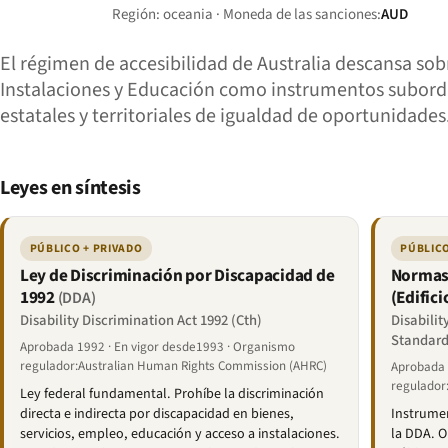
Región: oceania · Moneda de las sanciones:
AUD
El régimen de accesibilidad de Australia descansa sobr
Instalaciones y Educación como instrumentos subordinad
estatales y territoriales de igualdad de oportunidades
Leyes en síntesis
PÚBLICO + PRIVADO
PÚBLICO
Ley de Discriminación por Discapacidad de
Normas 
1992
(Edifici
(DDA)
Disability Discrimination Act 1992 (Cth)
Disabilit
Standard
Aprobada 1992 · En vigor desde1993 · Organismo
regulador:Australian Human Rights Commission (AHRC)
Aprobada 
regulador
Ley federal fundamental. Prohíbe la discriminación
directa e indirecta por discapacidad en bienes,
Instrumen
servicios, empleo, educación y acceso a instalaciones.
la DDA. Ob