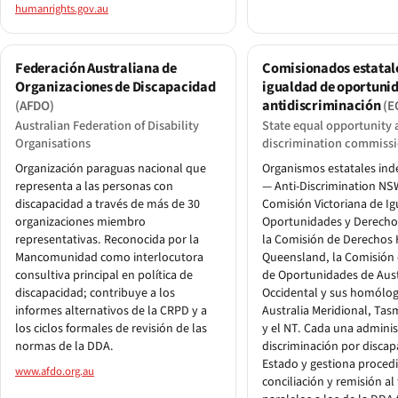
humanrights.gov.au
Federación Australiana de
Comisionados estatal
Organizaciones de Discapacidad
igualdad de oportuni
antidiscriminación
(AFDO)
(E
Australian Federation of Disability
State equal opportunity 
Organisations
discrimination commissi
Organización paraguas nacional que
Organismos estatales in
representa a las personas con
— Anti-Discrimination NSW
discapacidad a través de más de 30
Comisión Victoriana de I
organizaciones miembro
Oportunidades y Derech
representativas. Reconocida por la
la Comisión de Derechos
Mancomunidad como interlocutora
Queensland, la Comisión 
consultiva principal en política de
de Oportunidades de Aust
discapacidad; contribuye a los
Occidental y sus homólo
informes alternativos de la CRPD y a
Australia Meridional, Tas
los ciclos formales de revisión de las
y el NT. Cada una administ
normas de la DDA.
discriminación por discap
Estado y gestiona proced
www.afdo.org.au
conciliación y remisión al