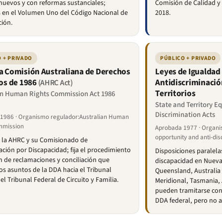
nuevos y con reformas sustanciales;
Comisión de Calidad y
s en el Volumen Uno del Código Nacional de
2018.
ción.
 + PRIVADO
PÚBLICO + PRIVADO
la Comisión Australiana de Derechos
Leyes de Igualdad
s de 1986
Antidiscriminació
(AHRC Act)
Territorios
an Human Rights Commission Act 1986
State and Territory Eq
Discrimination Acts
1986 · Organismo regulador:Australian Human
mmission
Aprobada 1977 · Organi
opportunity and anti-di
 la AHRC y su Comisionado de
ación por Discapacidad; fija el procedimiento
Disposiciones paralela
n de reclamaciones y conciliación que
discapacidad en Nueva 
los asuntos de la DDA hacia el Tribunal
Queensland, Australia 
el Tribunal Federal de Circuito y Familia.
Meridional, Tasmania,
pueden tramitarse conf
DDA federal, pero no