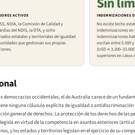
Sin lím
DORES ACTIVOS
INDEMNIZACIONES D
S, NDIA, la Comisión de Calidad y
No existe techo estat
rdias del NDIS, la DTA, y ocho
indemnizaciones en v
ados estatales y territoriales de igualdad
indemnizaciones habi
tunidades que gestionan sus propias
oscilan entre 5.000 
ciones.
(USD ≈ 3.300–33.000
superiores en casos 
ional
las democracias occidentales, el de Australia carece de un funda
ene ninguna cláusula explícita de igualdad o antidiscriminación
ción general de derechos. La protección de los derechos de las p
 legisla en virtud de la competencia en asuntos exteriores (artícul
, y los estados y territorios legislan en el ejercicio de su compe