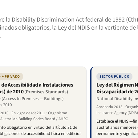
e la Disability Discrimination Act federal de 1992 (Cth
os obligatorios, la Ley del NDIS en la vertiente de lo
.
 + PRIVADO
SECTOR PÚBLICO
de Accesibilidad a Instalaciones
Ley del Régimen N
os) de 2010
Discapacidad de 2
(Premises Standards)
y (Access to Premises — Buildings)
National Disability I
s 2010
Aprobada 2013 · Organis
Insurance Agency (NDIA
2010 · En vigor desde2011 · Organismo
:Australian Building Codes Board / AHRC
Establece el NDIS —fin
to obligatorio en virtud del artículo 31 de
australianos menores 
ligaciones de accesibilidad física en edificios
permanente y significa