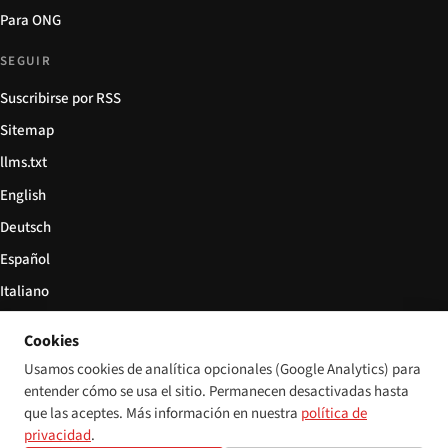
Para ONG
SEGUIR
Suscribirse por RSS
Sitemap
llms.txt
English
Deutsch
Español
Italiano
Български
Cookies
简体中文
Usamos cookies de analítica opcionales (Google Analytics) para
entender cómo se usa el sitio. Permanecen desactivadas hasta
que las aceptes. Más información en nuestra
política de
privacidad
.
© 2026 Disability World. Todos los derechos reservados.
Configuración de cookies