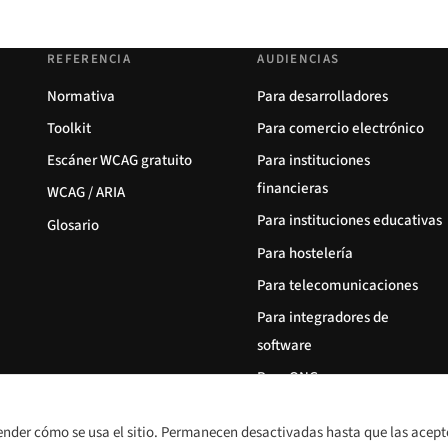
REFERENCIA
AUDIENCIAS
Normativa
Para desarrolladores
Toolkit
Para comercio electrónico
Escáner WCAG gratuito
Para instituciones
financieras
WCAG / ARIA
Para instituciones educativas
Glosario
Para hostelería
Para telecomunicaciones
Para integradores de
software
Para ONG
ender cómo se usa el sitio. Permanecen desactivadas hasta que las acept