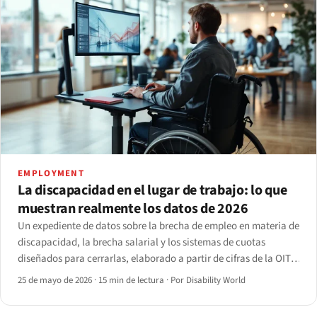
EMPLOYMENT
La discapacidad en el lugar de trabajo: lo que
muestran realmente los datos de 2026
Un expediente de datos sobre la brecha de empleo en materia de
discapacidad, la brecha salarial y los sistemas de cuotas
diseñados para cerrarlas, elaborado a partir de cifras de la OIT,
la OMS, Eurostat, la BLS de EE. UU., la OCDE y la JAN, con cada
25 de mayo de 2026
·
15 min de lectura
·
Por Disability World
dato referenciado y los puntos débiles señalados.