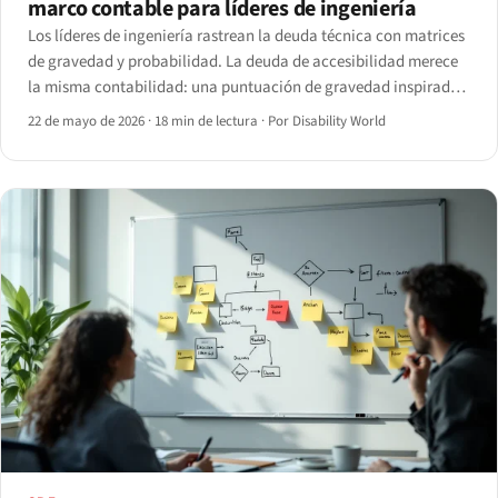
marco contable para líderes de ingeniería
Los líderes de ingeniería rastrean la deuda técnica con matrices
de gravedad y probabilidad. La deuda de accesibilidad merece
la misma contabilidad: una puntuación de gravedad inspirada
en CVSS, un estimador de costes de remediación y una vista de
22 de mayo de 2026
·
18 min de lectura
·
Por Disability World
cartera por componente y pilar WCAG.