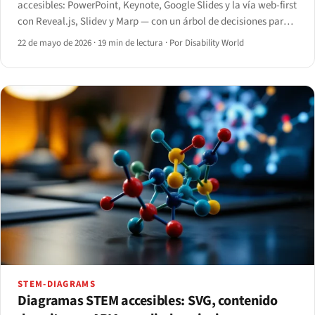
accesibles: PowerPoint, Keynote, Google Slides y la vía web-first
con Reveal.js, Slidev y Marp — con un árbol de decisiones para
elegir la herramienta adecuada.
22 de mayo de 2026
·
19 min de lectura
·
Por Disability World
STEM-DIAGRAMS
Diagramas STEM accesibles: SVG, contenido