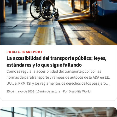
PUBLIC-TRANSPORT
La accesibilidad del transporte público: leyes,
estándares y lo que sigue fallando
Cómo se regula la accesibilidad del transporte público: las
normas de paratransporte y rampas de autobús de la ADA en EE.
UU., el PRM TSI y los reglamentos de derechos de los pasajeros
de la UE, y el PSVAR del Reino Unido, más las brechas que
25 de mayo de 2026
·
10 min de lectura
·
Por Disability World
persisten desde el andén hasta la aplicación.