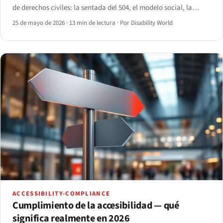
de derechos civiles: la sentada del 504, el modelo social, la
desinstitucionalización, el Capitol Crawl y el camino hacia la
25 de mayo de 2026
·
13 min de lectura
·
Por Disability World
CRPD de la ONU.
ACCESSIBILITY-COMPLIANCE
Cumplimiento de la accesibilidad — qué
significa realmente en 2026