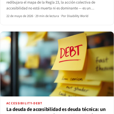
redibujara el mapa de la Regla 23, la acción colectiva de
accesibilidad no está muerta ni es dominante — es un
instrumento en lenta recuperación cuya viabilidad en 2026
22 de mayo de 2026
·
29 min de lectura
·
Por Disability World
depende del marco Robles del Noveno Circuito y de Andrews c.
Blick del Segundo.
ACCESSIBILITY-DEBT
La deuda de accesibilidad es deuda técnica: un