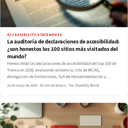
ACCESSIBILITY-STATEMENTS
La auditoría de declaraciones de accesibilidad:
¿son honestos los 100 sitios más visitados del
mundo?
Hemos leído las declaraciones de accesibilidad del top-100 de
Tranco en 2026, evaluando existencia, cita de WCAG,
divulgación de limitaciones, SLA de retroalimentación y
conformidad comprobada — y medimos la brecha entre lo
22 de mayo de 2026
·
30 min de lectura
·
Por Disability World
declarado y lo que arroja un análisis axe-core.