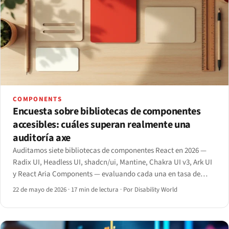
COMPONENTS
Encuesta sobre bibliotecas de componentes
accesibles: cuáles superan realmente una
auditoría axe
Auditamos siete bibliotecas de componentes React en 2026 —
Radix UI, Headless UI, shadcn/ui, Mantine, Chakra UI v3, Ark UI
y React Aria Components — evaluando cada una en tasa de
aprobación axe, cobertura de patrones ARIA, contrato de
22 de mayo de 2026
·
17 min de lectura
·
Por Disability World
teclado y coste en tamaño de bundle.