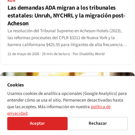
ADA
Las demandas ADA migran a los tribunales
estatales: Unruh, NYCHRL y la migración post-
Acheson
La resolución del Tribunal Supremo en Acheson Hotels (2023),
las reformas procesales del CPLR §3211 de Nueva York y la
barrera californiana §425.55 para litigantes de alta frecuencia
han desplazado de forma medible los litigios de accesibilidad
22 de mayo de 2026
·
29 min de lectura
·
Por Disability World
del ámbito federal al estatal.
Cookies
Usamos cookies de analítica opcionales (Google Analytics) para
entender cómo se usa el sitio. Permanecen desactivadas hasta
que las aceptes. Más información en nuestra
política de
privacidad
.
Aceptar
Rechazar