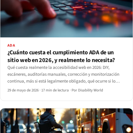
ADA
¿Cuánto cuesta el cumplimiento ADA de un
sitio web en 2026, y realmente lo necesita?
Qué cuesta realmente la accesibilidad web en 2026: DIY,
escáneres, auditorías manuales, corrección y monitorización
continua, más si está legalmente obligado, qué ocurre si lo
ignora y cuándo contratar.
29 de mayo de 2026
·
17 min de lectura
·
Por Disability World