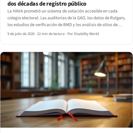
dos décadas de registro público
La HAVA prometió un sistema de votación accesible en cada
colegio electoral. Las auditorías de la GAO, los datos de Rutgers,
los estudios de verificación de BMD y los análisis de sitios de
registro muestran la brecha que persiste — y los plazos web del
9 de julio de 2026
·
22 min de lectura
·
Por Disability World
Título II de la ADA que llegan en 2027.