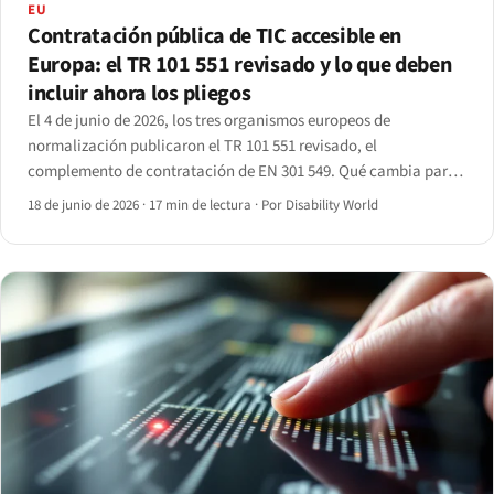
EU
Contratación pública de TIC accesible en
Europa: el TR 101 551 revisado y lo que deben
incluir ahora los pliegos
El 4 de junio de 2026, los tres organismos europeos de
normalización publicaron el TR 101 551 revisado, el
complemento de contratación de EN 301 549. Qué cambia para
las entidades contratantes y los proveedores que concurren a
18 de junio de 2026
·
17 min de lectura
·
Por Disability World
sus licitaciones.