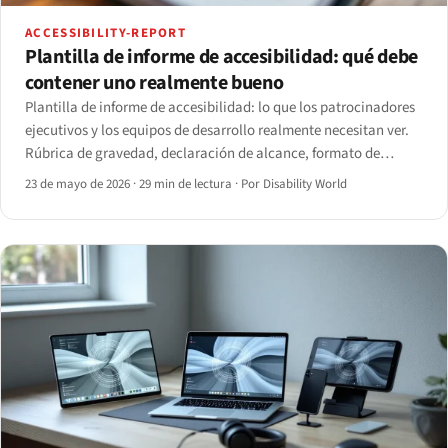
ACCESSIBILITY-REPORT
Plantilla de informe de accesibilidad: qué debe
contener uno realmente bueno
Plantilla de informe de accesibilidad: lo que los patrocinadores
ejecutivos y los equipos de desarrollo realmente necesitan ver.
Rúbrica de gravedad, declaración de alcance, formato de
hallazgos y estructura de plantilla descargable para 2026.
23 de mayo de 2026
·
29 min de lectura
·
Por Disability World