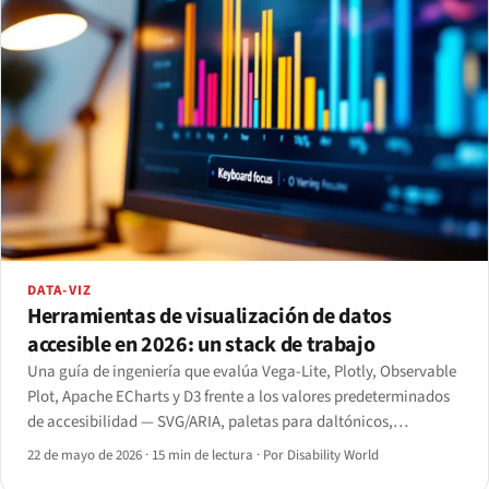
DATA-VIZ
Herramientas de visualización de datos
accesible en 2026: un stack de trabajo
Una guía de ingeniería que evalúa Vega-Lite, Plotly, Observable
Plot, Apache ECharts y D3 frente a los valores predeterminados
de accesibilidad — SVG/ARIA, paletas para daltónicos,
navegación por teclado y jerarquía para lector de pantalla —
22 de mayo de 2026
·
15 min de lectura
·
Por Disability World
con recomendaciones concretas por caso de uso.