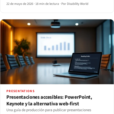
herramientas de corrección más utilizadas y cómo JAWS, NVDA,
22 de mayo de 2026
·
18 min de lectura
·
Por Disability World
VoiceOver y ChromeVox leen un PDF etiquetado.
PRESENTATIONS
Presentaciones accesibles: PowerPoint,
Keynote y la alternativa web-first
Una guía de producción para publicar presentaciones