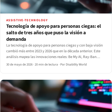
ASSISTIVE-TECHNOLOGY
Tecnología de apoyo para personas ciegas: el
salto de tres años que puso la visión a
demanda
La tecnología de apoyo para personas ciegas y con baja visión
cambió más entre 2023 y 2026 que en la década anterior. Este
análisis mapea las innovaciones reales: Be My AI, Ray-Ban
Meta, bastones inteligentes, el Monarch y los lectores de
30 de mayo de 2026
·
20 min de lectura
·
Por Disability World
pantalla con IA.