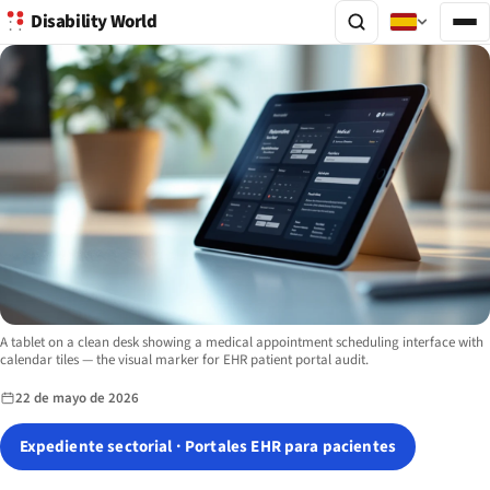
Disability World
Image description:
A tablet on a clean desk showing a medical appointment scheduling interface with
calendar tiles — the visual marker for EHR patient portal audit.
22 de mayo de 2026
Expediente sectorial · Portales EHR para pacientes