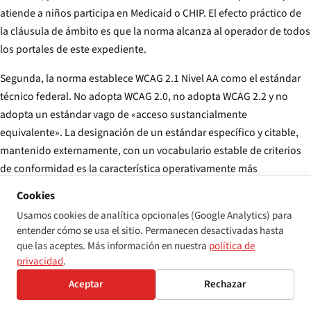
atiende a niños participa en Medicaid o CHIP. El efecto práctico de
la cláusula de ámbito es que la norma alcanza al operador de todos
los portales de este expediente.
Segunda, la norma establece WCAG 2.1 Nivel AA como el estándar
técnico federal. No adopta WCAG 2.0, no adopta WCAG 2.2 y no
adopta un estándar vago de «acceso sustancialmente
equivalente». La designación de un estándar específico y citable,
mantenido externamente, con un vocabulario estable de criterios
de conformidad es la característica operativamente más
importante de la norma. Colapsa años de argumentos de
Cookies
«conformidad sustancial» en los litigios sobre accesibilidad
Usamos cookies de analítica opcionales (Google Analytics) para
sanitaria en un único número.
entender cómo se usa el sitio. Permanecen desactivadas hasta
que las aceptes. Más información en nuestra
política de
Tercera, los plazos de cumplimiento de la norma son escalonados
privacidad
.
por tamaño del receptor. Los receptores con 15 o más empleados
Aceptar
Rechazar
deben cumplir antes del 11 de mayo de 2026 — es decir, dentro del
período de auditoría de este expediente. Los receptores más