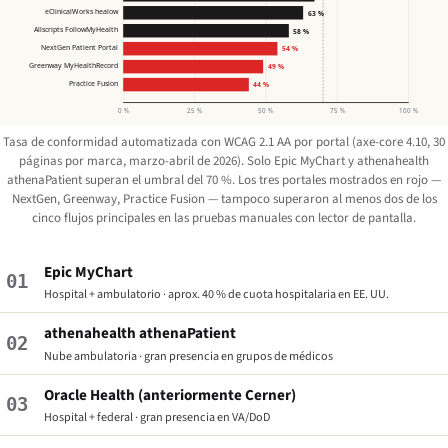
eClinicalWorks healow
63 %
Allscripts FollowMyHealth
58 %
NextGen Patient Portal
54 %
Greenway MyHealthRecord
49 %
Practice Fusion
44 %
0 %
25 %
50 %
75 %
100 %
Tasa de conformidad automatizada con WCAG 2.1 AA por portal (axe-core 4.10, 30
páginas por marca, marzo-abril de 2026). Solo Epic MyChart y athenahealth
athenaPatient superan el umbral del 70 %. Los tres portales mostrados en rojo —
NextGen, Greenway, Practice Fusion — tampoco superaron al menos dos de los
cinco flujos principales en las pruebas manuales con lector de pantalla.
Epic MyChart
01
Hospital + ambulatorio · aprox. 40 % de cuota hospitalaria en EE. UU.
athenahealth athenaPatient
02
Nube ambulatoria · gran presencia en grupos de médicos
Oracle Health (anteriormente Cerner)
03
Hospital + federal · gran presencia en VA/DoD