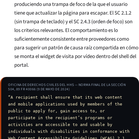
produciendo una trampa de foco de la que el usuario
tiene que actualizar la página para escapar. El SC 2.1.2
(sin trampa de teclado) y el SC 2.4.3 (orden de foco) son
los criterios relevantes. El comportamiento es lo
suficientemente consistente entre proveedores como
para sugerir un patrón de causa raíz compartida en cómo
se monta el widget de visita por vídeo dentro del shell del
portal.
OFICINA DE DERECHOS CIVILES DEL HHS — NORMA FINAL DE LA SECCIÓN
504, 89 FR 40066 (9 DE MAYO DE 2024)
“A recipient shall ensure that its web content
and mobile applications used by members of the
public to apply for, gain access to, or
participate in the recipient’s programs or
activities are accessible to and usable by
individuals with disabilities in conformance with
Web Content Accessibility Guidelines (WCAG) 2.1,