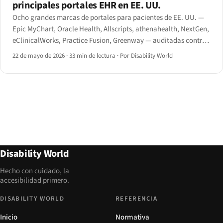
principales portales EHR en EE. UU.
Ocho grandes marcas de portales para pacientes de EE. UU. —
Epic MyChart, Oracle Health, Allscripts, athenahealth, NextGen,
eClinicalWorks, Practice Fusion, Greenway — auditadas contra
WCAG 2.1 AA y la norma final de la Sección 504 del HHS de mayo
22 de mayo de 2026
·
33 min de lectura
·
Por Disability World
de 2024.
Disability World
Hecho con cuidado, la
accesibilidad primero.
DISABILITY WORLD
REFERENCIA
Inicio
Normativa