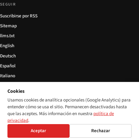
SEGUIR
Suscribirse por RSS
Sitemap
llms.txt
English
Deutsch
Español
Italiano
Български
Cookies
简体中文
Usamos cookies de analítica opcionales (Google Analytics) para
entender cómo se usa el sitio. Permanecen desactivadas hasta
que las aceptes. Más información en nuestra
política de
privacidad
.
© 2026 Disability World. Todos los derechos reservados.
Configuración de cookies
Aceptar
Rechazar
English
Deutsch
Español
Italiano
Български
简体中文
Polski
Français
Idioma: