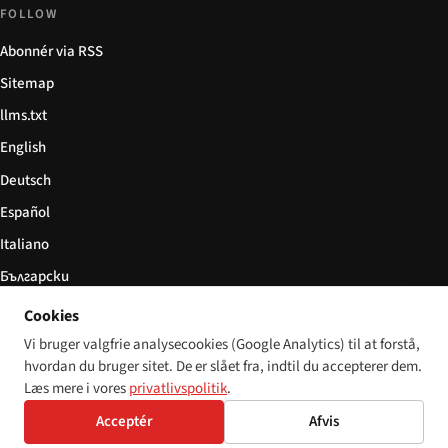
FOLLOW
Abonnér via RSS
Sitemap
llms.txt
English
Deutsch
Español
Italiano
Български
简体中文
Cookies
Vi bruger valgfrie analysecookies (Google Analytics) til at forstå,
hvordan du bruger sitet. De er slået fra, indtil du accepterer dem.
Læs mere i vores
privatlivspolitik
.
© 2026 Disability World. Alle rettigheder forbeholdes.
Cookie settings
Acceptér
Afvis
English
Deutsch
Español
Italiano
Български
简体中文
Polski
Français
Sprog: