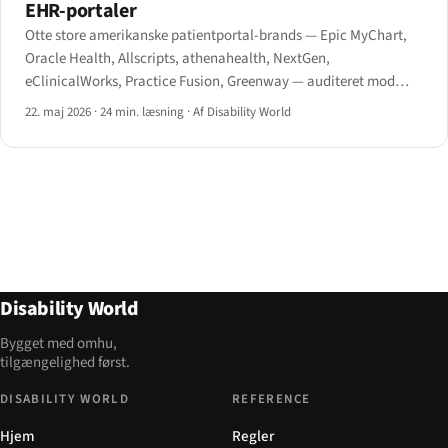
EHR-portaler
Otte store amerikanske patientportal-brands — Epic MyChart,
Oracle Health, Allscripts, athenahealth, NextGen,
eClinicalWorks, Practice Fusion, Greenway — auditeret mod
WCAG 2.1 AA og HHS Section 504-slutreglen fra maj 2024.
22. maj 2026
·
24 min. læsning
·
Af Disability World
Disability World
Bygget med omhu,
tilgængelighed først.
DISABILITY WORLD
REFERENCE
Hjem
Regler