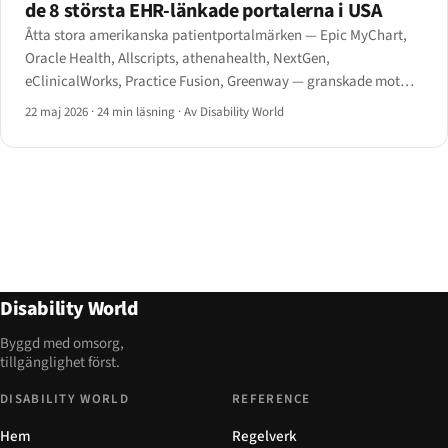
de 8 största EHR-länkade portalerna i USA
Åtta stora amerikanska patientportalmärken — Epic MyChart,
Oracle Health, Allscripts, athenahealth, NextGen,
eClinicalWorks, Practice Fusion, Greenway — granskade mot
WCAG 2.1 AA och HHS Section 504-slutregeln från maj 2024.
22 maj 2026
·
24 min läsning
·
Av Disability World
Disability World
Byggd med omsorg,
tillgänglighet först.
DISABILITY WORLD
REFERENCE
Hem
Regelverk