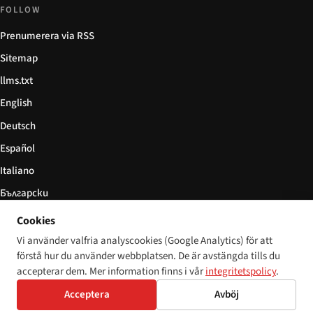
FOLLOW
Prenumerera via RSS
Sitemap
llms.txt
English
Deutsch
Español
Italiano
Български
简体中文
Cookies
Vi använder valfria analyscookies (Google Analytics) för att
förstå hur du använder webbplatsen. De är avstängda tills du
accepterar dem. Mer information finns i vår
integritetspolicy
.
© 2026 Disability World. Alla rättigheter förbehållna.
Cookie settings
Acceptera
Avböj
English
Deutsch
Español
Italiano
Български
简体中文
Polski
Français
Språk: