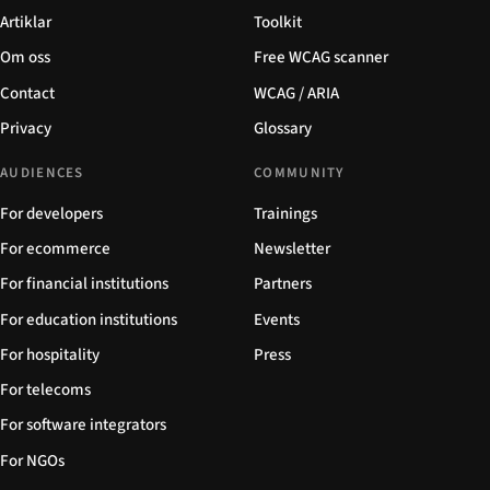
Artiklar
Toolkit
Om oss
Free WCAG scanner
Contact
WCAG / ARIA
Privacy
Glossary
AUDIENCES
COMMUNITY
For developers
Trainings
For ecommerce
Newsletter
For financial institutions
Partners
For education institutions
Events
For hospitality
Press
For telecoms
For software integrators
For NGOs