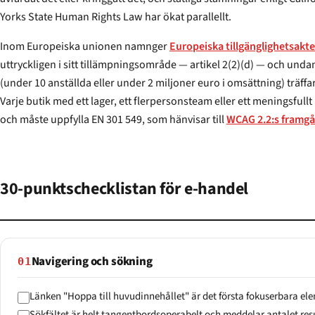
Yorks State Human Rights Law har ökat parallellt.
Inom Europeiska unionen namnger
Europeiska tillgänglighetsakt
uttryckligen i sitt tillämpningsområde — artikel 2(2)(d) — och undantaget för mikroföretag
(under 10 anställda
eller
under 2 miljoner euro i omsättning) träffar få verkliga återförsäljare.
Varje butik med ett lager, ett flerpersonsteam eller ett meningsfullt produktsortiment omfattas
och måste uppfylla EN 301 549, som hänvisar till
WCAG 2.2:s framgå
30-punktschecklistan för e-handel
Navigering och sökning
01
Länken "Hoppa till huvudinnehållet" är det första fokuserbara ele
Sökfältet är helt tangentbordsoperabelt och meddelar antalet resul