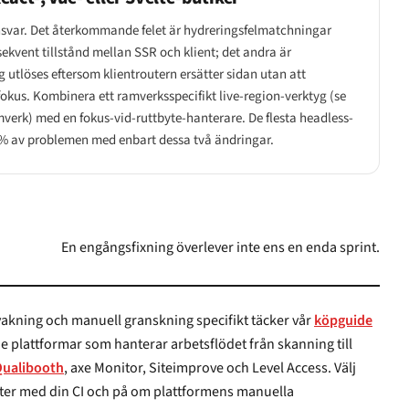
nsvar. Det återkommande felet är hydreringsfelmatchningar
ekvent tillstånd mellan SSR och klient; det andra är
utlöses eftersom klientroutern ersätter sidan utan att
a fokus. Kombinera ett ramverksspecifikt live-region-verktyg (se
erk) med en fokus-vid-ruttbyte-hanterare. De flesta headless-
0 % av problemen med enbart dessa två ändringar.
En engångsfixning överlever inte ens en enda sprint.
akning och manuell granskning specifikt täcker vår
köpguide
e plattformar som hanterar arbetsflödet från skanning till
ualibooth
, axe Monitor, Siteimprove och Level Access. Välj
och på om plattformens manuella