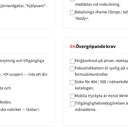
meddelas vid inskickning.
tjärnwidgetar, "hjälpsam"-
Betalnings-iframe (Stripe / Ad
<body>.
Övergripande krav
06
nknytning och tillgängliga
Färgkontrast på priser, reakla
Fokusindikatorn är synlig på v
<th scope>) — inte ett div-
formulärkontroller.
Sidor för 404 / 500 / nätverksf
kta och
katalogen.
Mobila tryckyta är minst 44×4
gkodas.
Tillgänglighetsredogörelsen är
ka rubriker — läsbar i
månaderna.