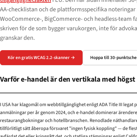
tillgänglighetsakten
i EU. Den här sidan innehåller 3
AA-checklistan och de plattformsspecifika noteringar
WooCommerce-, BigCommerce- och headless-team fa
skriven för de som bygger varukorgen, inte för advok
granskar den.
Kör en gratis WCAG 2.2-skanner →
Hoppa till 30-punktsche
Varför e-handel är den vertikala med högst 
I USA har klagomål om webbtillgänglighet enligt ADA Title III legat på ungefär 4
anmälningar per år genom 2024, och e-handel dominerar ärenderegistr
restaurangbokningar och hotellbranschen. Renodlade näthandlare kan i
tillförlitligt sätt åberopa försvaret "ingen fysisk koppling" — de flesta kretsar har antin
avfärdat det eller kringgått det, och statliga stämningar enligt Californiens Unruh Act och New