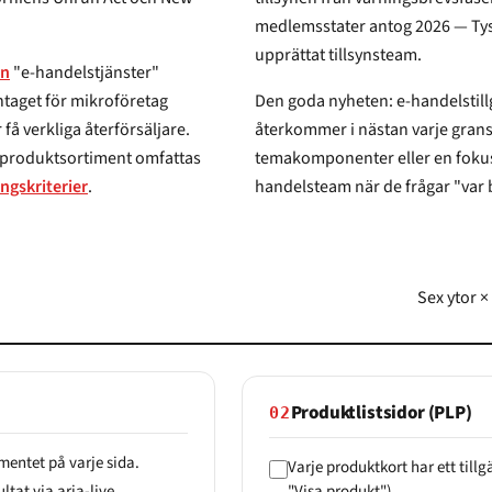
medlemsstater antog 2026 — Tysklan
upprättat tillsynsteam.
en
"e-handelstjänster"
Den goda nyheten: e-handelstillgän
återkommer i nästan varje granskning,
temakomponenter eller en fokuserad tek
ngskriterier
.
handelsteam när de frågar "var b
Sex ytor ×
Produktlistsidor (PLP)
02
mentet på varje sida.
Varje produktkort har ett til
tat via aria-live.
"Visa produkt").