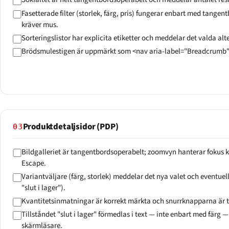
Fasetterade filter (storlek, färg, pris) fungerar enbart med tange
kräver mus.
Sorteringslistor har explicita etiketter och meddelar det valda alt
Brödsmulestigen är uppmärkt som <nav aria-label="Breadcrumb"> 
Produktdetaljsidor (PDP)
03
Bildgalleriet är tangentbordsoperabelt; zoomvyn hanterar fokus 
Escape.
Variantväljare (färg, storlek) meddelar det nya valet och eventuell
"slut i lager").
Kvantitetsinmatningar är korrekt märkta och snurrknapparna är 
Tillståndet "slut i lager" förmedlas i text — inte enbart med färg 
skärmläsare.