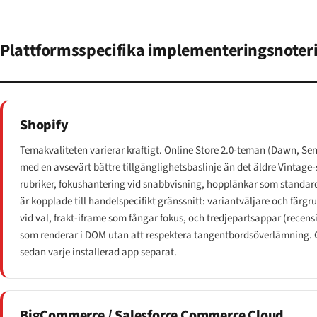
Plattformsspecifika implementeringsnoter
Shopify
Temakvaliteten varierar kraftigt. Online Store 2.0-teman (Dawn, Sens
med en avsevärt bättre tillgänglighetsbaslinje än det äldre Vintag
rubriker, fokushantering vid snabbvisning, hopplänkar som standar
är kopplade till handelspecifikt gränssnitt: variantväljare och färgru
vid val, frakt-iframe som fångar fokus, och tredjepartsappar (recens
som renderar i DOM utan att respektera tangentbordsöverlämning. 
sedan varje installerad app separat.
BigCommerce / Salesforce Commerce Cloud