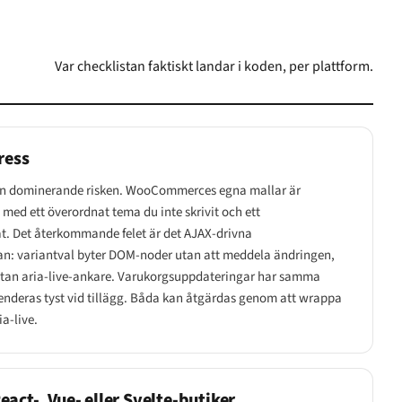
Var checklistan faktiskt landar i koden, per plattform.
ress
den dominerande risken. WooCommerces egna mallar är
ed ett överordnat tema du inte skrivit och ett
at. Det återkommande felet är det AJAX-drivna
an: variantval byter DOM-noder utan att meddela ändringen,
utan aria-live-ankare. Varukorgsuppdateringar har samma
nderas tyst vid tillägg. Båda kan åtgärdas genom att wrappa
a-live.
act-, Vue- eller Svelte-butiker