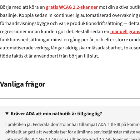
Börja med att köra en
gratis WCAG 2.2-skanner
mot din aktiva butik i dag för att etablera en
baslinje. Koppla sedan in kontinuerlig automatiserad övervakning mot varje
förhandsvisningsbygge och varje produktionsdriftsättning — detta är lagret som få
regressioner innan kunden gör det. Beställ sedan en
manuell gran
funktionsnedsättningar minst en gång per år, och efter större omdesign eller pla
automatiserade verktyg fångar aldrig skärmläsarläsbarhet, fokusordningsavsi
flöde faktiskt är användbart från början till slut.
Vanliga frågor
Kräver ADA att min nätbutik är tillgänglig?
I praktiken ja. Federala domstolar har tillämpat ADA Title III på kom
officiellt angett att webbplatser för allmänna servicetjänster måste va
inte uppfyller WCAG 2.1 AA (och i allt högre grad 2.2 AA) löper en verklig