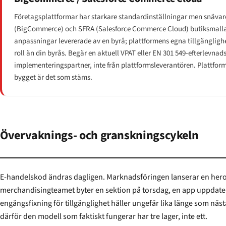
Företagsplattformar har starkare standardinställningar men snävar
(BigCommerce) och SFRA (Salesforce Commerce Cloud) butiksmallar
anpassningar levererade av en byrå; plattformens egna tillgängligh
roll än din byrås. Begär en aktuell VPAT eller EN 301 549-efterlevnad
implementeringspartner, inte från plattformsleverantören. Plattform
bygget är det som stäms.
Övervaknings- och granskningscykeln
E-handelskod ändras dagligen. Marknadsföringen lanserar en hero-
merchandisingteamet byter en sektion på torsdag, en app uppdatera
engångsfixning för tillgänglighet håller ungefär lika länge som nästa dri
därför den modell som faktiskt fungerar har tre lager, inte ett.