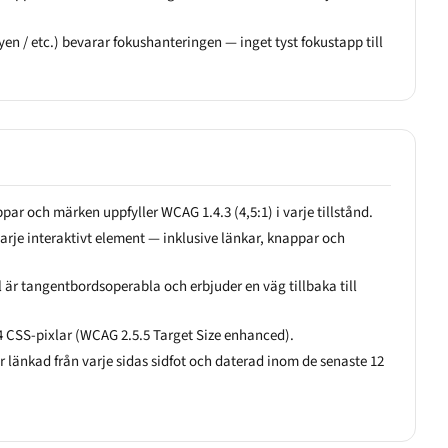
yen / etc.) bevarar fokushanteringen — inget tyst fokustapp till
ppar och märken uppfyller WCAG 1.4.3 (4,5:1) i varje tillstånd.
arje interaktivt element — inklusive länkar, knappar och
el är tangentbordsoperabla och erbjuder en väg tillbaka till
4 CSS-pixlar (WCAG 2.5.5 Target Size enhanced).
 länkad från varje sidas sidfot och daterad inom de senaste 12