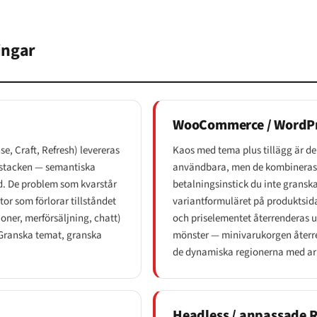
ingar
WooCommerce / WordP
e, Craft, Refresh) levereras
Kaos med tema plus tillägg är 
e-stacken — semantiska
användbara, men de kombineras m
d. De problem som kvarstår
betalningsinstick du inte gransk
tor som förlorar tillståndet
variantformuläret på produktsid
ioner, merförsäljning, chatt)
och priselementet återrenderas 
Granska temat, granska
mönster — minivarukorgen återre
de dynamiska regionerna med ari
Headless / anpassade Re