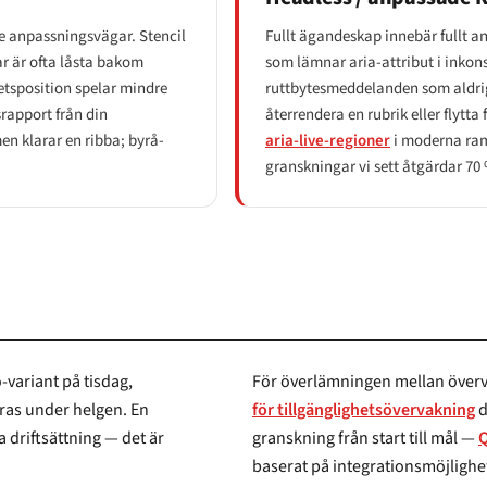
e anpassningsvägar. Stencil
Fullt ägandeskap innebär fullt a
 är ofta låsta bakom
som lämnar aria-attribut i inkons
etsposition spelar mindre
ruttbytesmeddelanden som aldrig 
srapport från
din
återrendera en rubrik eller flytt
en klarar en ribba; byrå-
aria-live-regioner
i moderna ramv
granskningar vi sett åtgärdar 7
variant på tisdag,
För överlämningen mellan överv
s under helgen. En
för tillgänglighetsövervakning
d
ftsättning — det är
granskning från start till mål —
Q
baserat på integrationsmöjligheter med din CI 