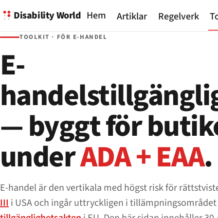
Disability World
Hem
Artiklar
Regelverk
To
TOOLKIT · FÖR E-HANDEL
E-
handelstillgängli
— byggt för butik
under
ADA + EAA
.
E-handel är den vertikala med högst risk för rättstvist
III
i USA och ingår uttryckligen i tillämpningsområdet