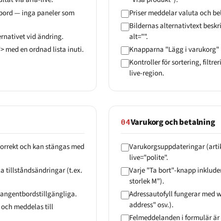
ntbord — inga paneler som
Priser meddelar valuta och bel
Bildernas alternativtext beskr
ernativet vid ändring.
alt="".
med en ordnad lista inuti.
Knapparna "Lägg i varukorg" p
Kontroller för sortering, filt
live-region.
Varukorg och betalning
04
korrekt och kan stängas med
Varukorgsuppdateringar (artike
live="polite".
a tillståndsändringar (t.ex.
Varje "Ta bort"-knapp inkludera
storlek M").
tangentbordstillgängliga.
Adressautofyll fungerar med 
address" osv.).
— och meddelas till
Felmeddelanden i formulär är 