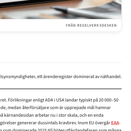
FRÅN REGELVERKSDESKEN
illsynsmyndigheter, ett ärenderegister dominerat av näthandel.
örlikningar enligt ADA i USA landar typiskt på 20 000–50
 återförsäljare som är upprepade mål hamnar
dan arbetar nu i stor skala, och en enda
skrapning av tillgänglighetsredogörelser genererar dussintals kravbrev. Inom EU övergår
EAA
-