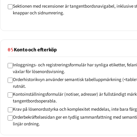
Sektionen med recensioner är tangentbordsnavigabel, inklusive s
knappar och sidnumrering.
Konto och efterköp
05
Inloggnings- och registreringsformulär har synliga etiketter, fela
växlar för lösenordsvisning.
Orderhistorikvyn använder semantisk tabelluppmärkning (<table>, 
rutnät.
Kontoinställningsformulär (notiser, adresser) är fullständigt mär
tangentbordsoperabla.
Krav på lösenordsstyrka och komplexitet meddelas, inte bara fär
Orderbekräftelsesidan ger en tydlig sammanfattning med semantis
linjär ordning.