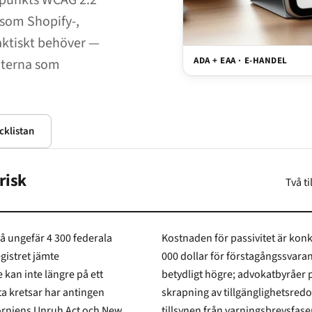
0-punkts WCAG 2.2
 som Shopify-,
ktiskt behöver —
ADA + EAA · E-HANDEL
aterna som
cklistan
risk
Två t
 300 federala
Kostnaden för passivitet är konkret. F
et jämte
000 dollar för förstagångssvarande, medan
nte längre på ett
betydligt högre; advokatbyråer på kärnandesi
gen
tillsynen från varningsbrevsfasen som dominerade 2025 till bötesutfärdandefasen som många