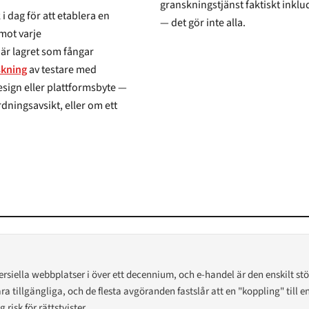
granskningstjänst faktiskt inkluderar testare med de fu
— det gör inte alla.
ngar
skning
av testare med
ttformsbyte —
kt, eller om ett
mersiella webbplatser i över ett decennium, och e-handel är den enskilt 
ra tillgängliga, och de flesta avgöranden fastslår att en "koppling" till e
 risk för rättstvister.