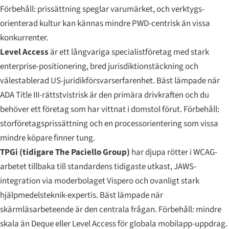
Förbehåll: prissättning speglar varumärket, och verktygs-
orienterad kultur kan kännas mindre PWD-centrisk än vissa
konkurrenter.
Level Access
är ett långvariga specialistföretag med stark
enterprise-positionering, bred jurisdiktionstäckning och
välestablerad US-juridikförsvarserfarenhet. Bäst lämpade när
ADA Title III-rättstvistrisk är den primära drivkraften och du
behöver ett företag som har vittnat i domstol förut. Förbehåll:
storföretagsprissättning och en processorientering som vissa
mindre köpare finner tung.
TPGi (tidigare The Paciello Group)
har djupa rötter i WCAG-
arbetet tillbaka till standardens tidigaste utkast, JAWS-
integration via moderbolaget Vispero och ovanligt stark
hjälpmedelsteknik-expertis. Bäst lämpade när
skärmläsarbeteende är den centrala frågan. Förbehåll: mindre
skala än Deque eller Level Access för globala mobilapp-uppdrag.