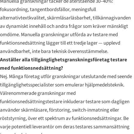
Manuella granskningar täcker de återstående 30–40%:
fokusordning, tangentbordsfällor, meningsfull
alternativtextkvalitet, skärmläsarläsbarhet, tillkännagivanden
av dynamiskt innehåll och andra frågor som kräver mänskligt
omdöme. Manuella granskningar utförda av testare med
funktionsnedsättning lägger till ett tredje lager — upplevd
användbarhet, inte bara teknisk överensstämmelse.
Anställer alla tillgänglighetsgranskningsföretag testare
med funktionsnedsättning?
Nej. Många företag utför granskningar uteslutande med seende
tillgänglighetsspecialister som emulerar hjälpmedelsteknik.
Välrenommerade granskningar med
funktionsnedsättningstestare inkluderar testare som dagligen
använder skärmläsare, förstoring, switch-inmatning eller
röststyrning, över ett spektrum av funktionsnedsättningar. Be
varje potentiell leverantör om deras testares sammansättning