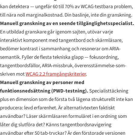
kan detektera — ungefär 60 till 70% av WCAG-testbara problem,
till nära noll marginalkostnad. Din baslinje, inte din granskning.
Manuell granskning av en seende tillgänglighetsspecialist.
En utbildad granskare går igenom sajten, utövar varje
interaktivt komponent med tangentbord och skärmläsare,
bedömer kontrast i sammanhang och resonerar om ARIA-
semantik. Fyller de flesta tekniska glapp — fokusordning,
tangentbordsfällor, ARIA-missbruk, överensstämmelse-som-
skriven mot
WCAG 2.2 framgångskriterier
.
Manuell granskning av personer med
funktionsnedsättning (PWD-testning).
Specialisttäckning
plus en dimension som de första två lägena strukturellt inte kan
producera: levd erfarenhet. Är alternativtexten faktiskt
användbar? Läser skärmläsaren formuläret i en ordning som
låter dig slutföra det? Känns tangentbordsnavigering
användbar efter 50 tab-tryckar? Är den förstorade versionen