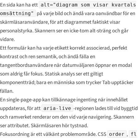
En sida kan ha ett
alt="diagram som visar kvartals
på varje bild och ändå vara oanvändbar för en
omsättning"
skärmläsaranvändare, för att diagrammet faktiskt visar
personalstyrka. Skannern ser en icke-tom alt-sträng och går
vidare.
Ett formulär kan ha varje etikett korrekt associerad, perfekt
kontrast och ren semantik, och ändå fälla en
tangentbordsanvändare när datumväljaren öppnar en modal
som aldrig får fokus. Statisk analys ser ett giltigt
komponentträd; bara en människa som trycker Tab upptäcker
fällan.
En single-page-app kan tillkännage ingenting när innehållet
uppdateras, för att
-regionen lades till vid byggtid
aria-live
och ramverket renderar om den vid varje navigering. Skannern
ser attributet. Skärmläsaren hör tystnad.
Fokusordning är ett välkänt problemområde. CSS
,
order
fl