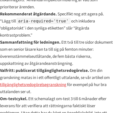
prioriterar ärenden.
Rekommenderat åtgärdande.
Specifikt nog att agera på.
“Lägg till
och inkludera
aria-required='true'
‘obligatoriskt’ i den synliga etiketten” slår “åtgärda
kontrastproblem.”
Sammanfattning för ledningen.
Ett två till tre sidor dokument
som en senior läsare kan ta till sig på femton minuter:
överensstämmelseutlåtande, de fem bästa riskerna,
uppskattning av åtgärandeansträngning.
Valfritt: publicerat tillgänglighetsredogörelse.
Om din
granskning matas in i ett offentligt uttalande, se vår artikel om
tillgänglighetsredogörelsegranskning
för exempel på hur bra
uttalanden ser ut.
Om-testcykel.
Ett schemalagt om-test 3 till 6 månader efter
leverans för att verifiera att rättningarna faktiskt löser
problemen. Utan detta har du köpt en ögonblicksbild, inte ett