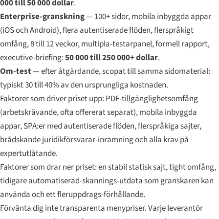
000 till 50 000 dollar
.
Enterprise-granskning
— 100+ sidor, mobila inbyggda appar
(iOS och Android), flera autentiserade flöden, flerspråkigt
omfång, 8 till 12 veckor, multipla-testarpanel, formell rapport,
executive-briefing:
50 000 till 250 000+ dollar
.
Om-test
— efter åtgärdande, scopat till samma sidomaterial:
typiskt 30 till 40% av den ursprungliga kostnaden.
Faktorer som driver priset upp: PDF-tillgänglighetsomfång
(arbetskrävande, ofta offererat separat), mobila inbyggda
appar, SPA:er med autentiserade flöden, flerspråkiga sajter,
brådskande juridikförsvarar-inramning och alla krav på
expertutlåtande.
Faktorer som drar ner priset: en stabil statisk sajt, tight omfång,
tidigare automatiserad-skannings-utdata som granskaren kan
använda och ett fleruppdrags-förhållande.
Förvänta dig inte transparenta menypriser. Varje leverantör