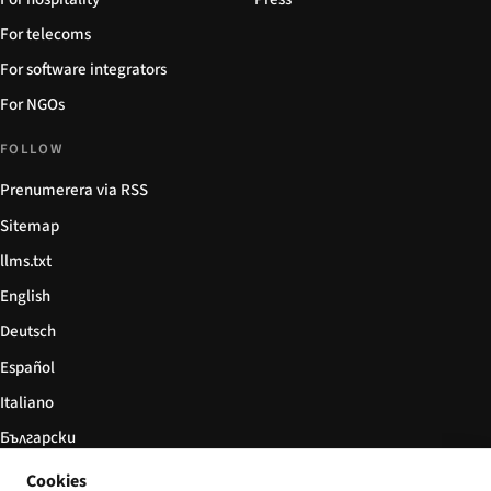
For telecoms
For software integrators
For NGOs
FOLLOW
Prenumerera via RSS
Sitemap
llms.txt
English
Deutsch
Español
Italiano
Български
简体中文
Cookies