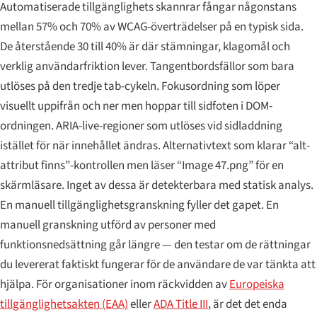
Automatiserade tillgänglighets skannrar fångar någonstans
mellan 57% och 70% av WCAG-överträdelser på en typisk sida.
De återstående 30 till 40% är där stämningar, klagomål och
verklig användarfriktion lever. Tangentbordsfällor som bara
utlöses på den tredje tab-cykeln. Fokusordning som löper
visuellt uppifrån och ner men hoppar till sidfoten i DOM-
ordningen. ARIA-live-regioner som utlöses vid sidladdning
istället för när innehållet ändras. Alternativtext som klarar “alt-
attribut finns”-kontrollen men läser “Image 47.png” för en
skärmläsare. Inget av dessa är detekterbara med statisk analys.
En manuell tillgänglighetsgranskning fyller det gapet. En
manuell granskning utförd av personer med
funktionsnedsättning går längre — den testar om de rättningar
du levererat faktiskt fungerar för de användare de var tänkta att
hjälpa. För organisationer inom räckvidden av
Europeiska
tillgänglighetsakten (EAA)
eller
ADA Title III
, är det det enda