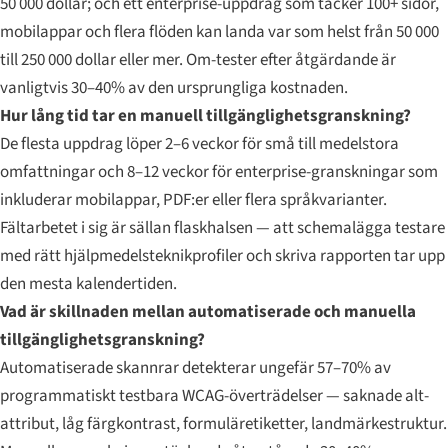
50 000 dollar; och ett enterprise-uppdrag som täcker 100+ sidor,
mobilappar och flera flöden kan landa var som helst från 50 000
till 250 000 dollar eller mer. Om-tester efter åtgärdande är
vanligtvis 30–40% av den ursprungliga kostnaden.
Hur lång tid tar en manuell tillgänglighetsgranskning?
De flesta uppdrag löper 2–6 veckor för små till medelstora
omfattningar och 8–12 veckor för enterprise-granskningar som
inkluderar mobilappar, PDF:er eller flera språkvarianter.
Fältarbetet i sig är sällan flaskhalsen — att schemalägga testare
med rätt hjälpmedelsteknikprofiler och skriva rapporten tar upp
den mesta kalendertiden.
Vad är skillnaden mellan automatiserade och manuella
tillgänglighetsgranskning?
Automatiserade skannrar detekterar ungefär 57–70% av
programmatiskt testbara WCAG-överträdelser — saknade alt-
attribut, låg färgkontrast, formuläretiketter, landmärkestruktur.