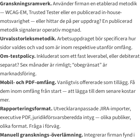
Granskningsramverk.
Använder firman en etablerad metodik
— WCAG-EM, Trusted Tester eller en publicerad in-house-
motsvarighet — eller hittar de på per uppdrag? En publicerad
metodik signalerar operativ mognad.
Urvalsstorleksmetodik.
Arbetsuppdraget bör specificera hur
sidor valdes och vad som är inom respektive utanför omfång.
Om-testpolicy.
Inkluderat som ett fast leverabel, eller debiterat
separat? Sex månader är rimligt; “obegränsat” är
marknadsföring.
Mobil- och PDF-omfång.
Vanligtvis offererade som tillägg. Få
dem inom omfång från start — att lägga till dem senare kostar
mer.
Rapporteringsformat.
Utvecklaranpassade JIRA-importer,
executive PDF, juridikförsvarsberedda intyg — olika publiker,
olika format. Fråga i förväg.
Manuell gransknings-överlämning.
Integrerar firman fynd i