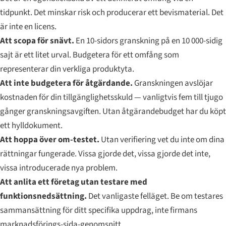
tidpunkt. Det minskar risk och producerar ett bevismaterial. Det
är inte en licens.
Att scopа för snävt.
En 10-sidors granskning på en 10 000-sidig
sajt är ett litet urval. Budgetera för ett omfång som
representerar din verkliga produktyta.
Att inte budgetera för åtgärdande.
Granskningen avslöjar
kostnaden för din tillgänglighetsskuld — vanligtvis fem till tjugo
gånger granskningsavgiften. Utan åtgärandebudget har du köpt
ett hylldokument.
Att hoppa över om-testet.
Utan verifiering vet du inte om dina
rättningar fungerade. Vissa gjorde det, vissa gjorde det inte,
vissa introducerade nya problem.
Att anlita ett företag utan testare med
funktionsnedsättning.
Det vanligaste felläget. Be om testares
sammansättning för ditt specifika uppdrag, inte firmans
marknadsförings-sida-genomsnitt.