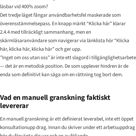
läsbar vid 400% zoom?
Det tredje läget fångar användbarhetsfel maskerade som
överensstämmelsepass. En knapp märkt “Klicka här” klarar
2.4.4 med tillräckligt sammanhang, men en
skärmläsaranvändare som navigerar via länklista hör “Klicka
här, klicka här, klicka här” och ger upp.
”Inget om oss utan oss” är inte ett slagord i tillgänglighetsarbete
— det är en metodisk position. De som upplever hindren är de
enda som definitivt kan säga om en rättning tog bort dem.
Vad en manuell granskning faktiskt
levererar
En manuell granskning är ett definierat leverabel, inte ett öppet
konsultationupp drag. Innan du skriver under ett arbetsuppdrag
bör du förvänta dig var och en av följande.