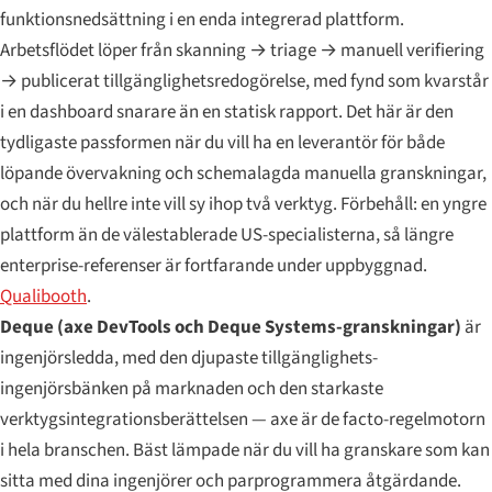
funktionsnedsättning i en enda integrerad plattform.
Arbetsflödet löper från skanning → triage → manuell verifiering
→ publicerat tillgänglighetsredogörelse, med fynd som kvarstår
i en dashboard snarare än en statisk rapport. Det här är den
tydligaste passformen när du vill ha en leverantör för både
löpande övervakning och schemalagda manuella granskningar,
och när du hellre inte vill sy ihop två verktyg. Förbehåll: en yngre
plattform än de välestablerade US-specialisterna, så längre
enterprise-referenser är fortfarande under uppbyggnad.
Qualibooth
.
Deque (axe DevTools och Deque Systems-granskningar)
är
ingenjörsledda, med den djupaste tillgänglighets-
ingenjörsbänken på marknaden och den starkaste
verktygsintegrationsberättelsen — axe är de facto-regelmotorn
i hela branschen. Bäst lämpade när du vill ha granskare som kan
sitta med dina ingenjörer och parprogrammera åtgärdande.