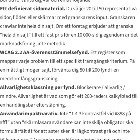
Ett definierat sidomaterial.
Du väljer 20 till 50 representativa
sidor, flöden eller skärmar med granskarens input. Granskaren
crawlar inte hela din sajt. Om ett företag erbjuder att granska
“hela din sajt” till ett fast pris för en 10 000-sidig egendom är det
marknadsföring, inte metodik.
WCAG 2.2 AA-överensstämmelsefynd.
Ett register som
mappar varje problem till ett specifikt framgångskriterium. På
en måttligt mogen sajt, förvänta dig 80 till 200 fynd i en
medelomfångsgranskning.
Allvarlighetsklassning per fynd.
Blockerare / allvarlig /
mindre. Allvarlighet är vad som gör ett 200-raders kalkylblad till
en handlingsbar eftersläpning.
Användarimpaktnarativ.
Inte “1.4.3 kontrastfel vid #888 på
#fff” utan “skärmläsaranvändare kan inte skilja obligatoriska
formulärfält åt för att asterisken är lågkontrast grå och inte
tillkännagevs.” Användarimpaktformulering är vad som