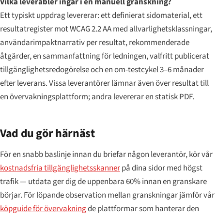
Vilka leverabler ingår i en manuell granskning?
Ett typiskt uppdrag levererar: ett definierat sidomaterial, ett
resultatregister mot WCAG 2.2 AA med allvarlighetsklassningar,
användarimpaktnarrativ per resultat, rekommenderade
åtgärder, en sammanfattning för ledningen, valfritt publicerat
tillgänglighetsredogörelse och en om-testcykel 3–6 månader
efter leverans. Vissa leverantörer lämnar även över resultat till
en övervakningsplattform; andra levererar en statisk PDF.
Vad du gör härnäst
För en snabb baslinje innan du briefar någon leverantör, kör vår
kostnadsfria tillgänglighetsskanner
på dina sidor med högst
trafik — utdata ger dig de uppenbara 60% innan en granskare
börjar. För löpande observation mellan granskningar jämför vår
köpguide för övervakning
de plattformar som hanterar den