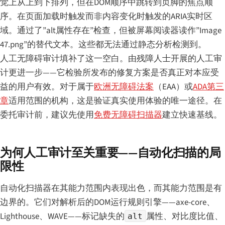
觉上从上到下排列，但在DOM顺序中跳转到页脚的焦点顺
序。在页面加载时触发而非内容变化时触发的ARIA实时区
域。通过了”alt属性存在”检查，但被屏幕阅读器读作”Image
47.png”的替代文本。这些都无法通过静态分析检测到。
人工无障碍审计填补了这一空白。由残障人士开展的人工审
计更进一步——它检验所发布的修复方案是否真正对本应受
益的用户有效。对于属于
欧洲无障碍法案
（EAA）或
ADA第三
章
适用范围的机构，这是验证真实使用体验的唯一途径。在
委托审计前，建议先使用
免费无障碍扫描器
建立快速基线。
为何人工审计至关重要——自动化扫描的局
限性
自动化扫描器在其能力范围内表现出色，而其能力范围是有
边界的。它们对解析后的DOM运行规则引擎——axe-core、
Lighthouse、WAVE——标记缺失的
属性、对比度比值、
alt