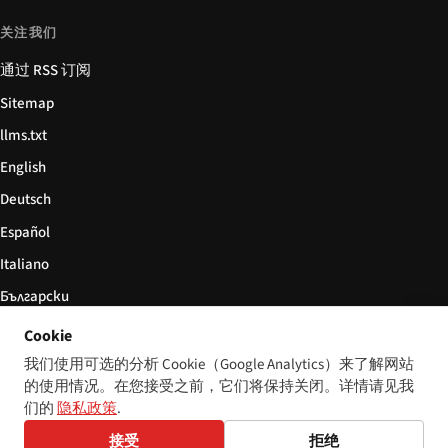
关注我们
通过 RSS 订阅
Sitemap
llms.txt
English
Deutsch
Español
Italiano
Български
简体中文
Cookie
我们使用可选的分析 Cookie（Google Analytics）来了解网站
的使用情况。在您接受之前，它们将保持关闭。详情请见我
们的
隐私政策
.
© 2026 Disability World. 版权所有。
Cookie 设置
English
接受
拒绝
Deutsch
Español
Italiano
Български
简体中文
Polski
Français
Nederlands
语