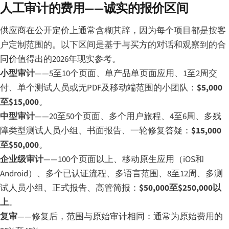
人工审计的费用——诚实的报价区间
供应商在公开定价上通常含糊其辞，因为每个项目都是按客
户定制范围的。以下区间是基于与买方的对话和观察到的合
同价值得出的2026年现实参考。
小型审计
——5至10个页面、单产品单页面应用、1至2周交
付、单个测试人员或无PDF及移动端范围的小团队：
$5,000
至$15,000
。
中型审计
——20至50个页面、多个用户旅程、4至6周、多残
障类型测试人员小组、书面报告、一轮修复答疑：
$15,000
至$50,000
。
企业级审计
——100个页面以上、移动原生应用（iOS和
Android）、多个已认证流程、多语言范围、8至12周、多测
试人员小组、正式报告、高管简报：
$50,000至$250,000以
上
。
复审
——修复后，范围与原始审计相同：通常为原始费用的