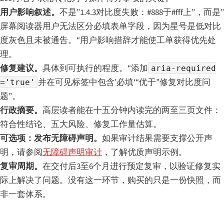
用户影响叙述。
不是”1.4.3对比度失败：#888于#fff上”，而是”
屏幕阅读器用户无法区分必填表单字段，因为星号是低对比
度灰色且未被通告。“用户影响措辞才能使工单获得优先处
理。
修复建议。
具体到可执行的程度。“添加
aria-required
并在可见标签中包含’必填‘“优于”修复对比度问
='true'
题”。
行政摘要。
高层读者能在十五分钟内读完的两至三页文件：
符合性结论、五大风险、修复工作量估算。
可选项：发布无障碍声明。
如果审计结果需要支撑公开声
明，请参阅
无障碍声明审计
，了解优质声明示例。
复审周期。
在交付后3至6个月进行预定复审，以验证修复实
际上解决了问题。没有这一环节，购买的只是一份快照，而
非一套体系。