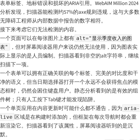
表单标签、地标错误和损坏的ARIA引用。WebAIM Million 2024
分析发现，扫描器能检测约57%的axe规则违规，这与大多数
无障碍工程师从内部数据中报告的数字相符。
接下来考虑它们无法检测的内容。
一个页面可以在每张图片上都有
alt="显示季度收入的图
，但对屏幕阅读器用户来说仍然无法使用，因为图表实
表"
际上显示的是人员编制。扫描器看到非空的alt字符串，继续
扫描下一项。
一个表单可以拥有正确关联的每个标签、完美的对比度和干
净的语义，但当日期选择器打开一个永远不会获得焦点的模
态框时，仍然会困住键盘用户。静态分析看到的是有效的组
件树；只有人工按下Tab键才能发现陷阱。
一个单页应用在内容更新时可能什么都不通告，因为
aria-
区域是在构建时添加的，但框架在每次导航时都会重
live
新渲染它。扫描器看到了该属性，屏幕阅读器听到的是沉
默。