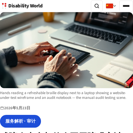
Disability World
Image description:
Hands reading a refreshable braille display next to a laptop showing a website-
under-test wireframe and an audit notebook — the manual-audit testing scene.
2026年5月23日
服务解析 · 审计