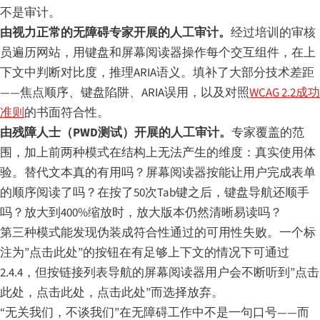
不是审计。
由视力正常的无障碍专家开展的人工审计。
经过培训的审核
员遍历网站，用键盘和屏幕阅读器操作每个交互组件，在上
下文中判断对比度，推理ARIA语义。填补了大部分技术差距
——焦点顺序、键盘陷阱、ARIA误用，以及对照
WCAG 2.2成功
准则
的书面符合性。
由残障人士（PWD测试）开展的人工审计。
专家覆盖的范
围，加上前两种模式在结构上无法产生的维度：真实使用体
验。替代文本真的有用吗？屏幕阅读器按能让用户完成表单
的顺序阅读了吗？在按了50次Tab键之后，键盘导航还顺手
吗？放大到400%缩放时，放大版本仍然清晰易读吗？
第三种模式能发现伪装成符合性通过的可用性失败。一个标
注为”点击此处”的按钮在有足够上下文的情况下可通过
2.4.4，但按链接列表导航的屏幕阅读器用户会不断听到”点击
此处，点击此处，点击此处”而选择放弃。
“无关我们，不谈我们”在无障碍工作中不是一句口号——而