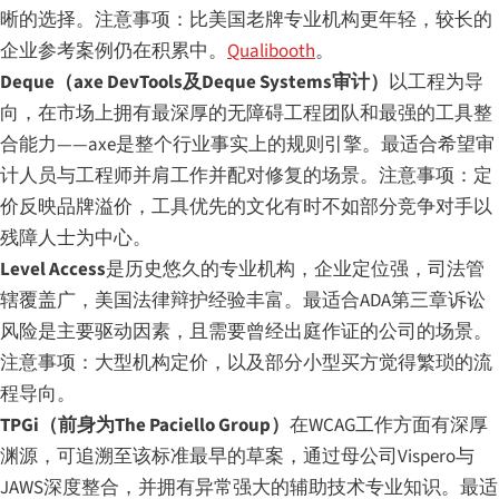
晰的选择。注意事项：比美国老牌专业机构更年轻，较长的
企业参考案例仍在积累中。
Qualibooth
。
Deque（axe DevTools及Deque Systems审计）
以工程为导
向，在市场上拥有最深厚的无障碍工程团队和最强的工具整
合能力——axe是整个行业事实上的规则引擎。最适合希望审
计人员与工程师并肩工作并配对修复的场景。注意事项：定
价反映品牌溢价，工具优先的文化有时不如部分竞争对手以
残障人士为中心。
Level Access
是历史悠久的专业机构，企业定位强，司法管
辖覆盖广，美国法律辩护经验丰富。最适合ADA第三章诉讼
风险是主要驱动因素，且需要曾经出庭作证的公司的场景。
注意事项：大型机构定价，以及部分小型买方觉得繁琐的流
程导向。
TPGi（前身为The Paciello Group）
在WCAG工作方面有深厚
渊源，可追溯至该标准最早的草案，通过母公司Vispero与
JAWS深度整合，并拥有异常强大的辅助技术专业知识。最适