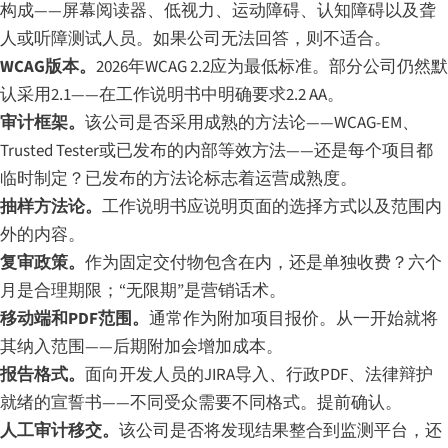
构成——屏幕阅读器、低视力、运动障碍、认知障碍以及聋
人或听障测试人员。如果公司无法回答，则不适合。
WCAG版本。
2026年WCAG 2.2应为最低标准。部分公司仍然默
认采用2.1——在工作说明书中明确要求2.2 AA。
审计框架。
该公司是否采用成熟的方法论——WCAG-EM、
Trusted Tester或已发布的内部等效方法——还是每个项目都
临时制定？已发布的方法论标志着运营成熟度。
抽样方法论。
工作说明书应说明页面的选择方式以及范围内
外的内容。
复审政策。
作为固定交付物包含在内，还是单独收费？六个
月是合理期限；“无限期”是营销话术。
移动端和PDF范围。
通常作为附加项目报价。从一开始就将
其纳入范围——后期附加会增加成本。
报告格式。
面向开发人员的JIRA导入、行政PDF、法律辩护
就绪的宣誓书——不同受众需要不同格式。提前确认。
人工审计移交。
该公司是否将发现结果整合到监测平台，还