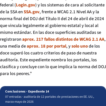
federal (
Login.gov
) y los sistemas de cara al solicitante
de la SSA en
SSA.gov
, frente a WCAG 2.1 Nivel AA y la
norma final del DOJ del Título II del 24 de abril de 2024
que vincula legalmente al gobierno estatal y local al
mismo estándar. En las doce superficies auditadas se
registraron
aprox. 217 fallos distintos de WCAG 2.1 AA
,
una media de
aprox. 18 por portal
, y
solo uno
de los
doce superó los cuatro criterios de paso de nuestra
auditoría. Este expediente nombra los portales, los
clasifica y concluye con lo que implica la norma del DOJ
para los peores.”
Conclusiones · Expediente 14
07 entradas · auditoría de 12 portales de prestaciones en EE. UU.,
marzo-mayo de 2026