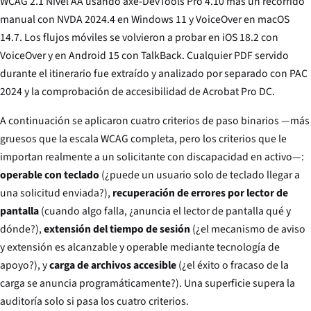
WCAG 2.1 Nivel AA usando axe-DevTools Pro 4.10 más un recorrido
manual con NVDA 2024.4 en Windows 11 y VoiceOver en macOS
14.7. Los flujos móviles se volvieron a probar en iOS 18.2 con
VoiceOver y en Android 15 con TalkBack. Cualquier PDF servido
durante el itinerario fue extraído y analizado por separado con PAC
2024 y la comprobación de accesibilidad de Acrobat Pro DC.
A continuación se aplicaron cuatro criterios de paso binarios —más
gruesos que la escala WCAG completa, pero los criterios que le
importan realmente a un solicitante con discapacidad en activo—:
operable con teclado
(¿puede un usuario solo de teclado llegar a
una solicitud enviada?),
recuperación de errores por lector de
pantalla
(cuando algo falla, ¿anuncia el lector de pantalla qué y
dónde?),
extensión del tiempo de sesión
(¿el mecanismo de aviso
y extensión es alcanzable y operable mediante tecnología de
apoyo?), y
carga de archivos accesible
(¿el éxito o fracaso de la
carga se anuncia programáticamente?). Una superficie supera la
auditoría solo si pasa los cuatro criterios.