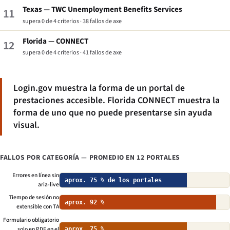
Texas — TWC Unemployment Benefits Services
11
supera 0 de 4 criterios · 38 fallos de axe
Florida — CONNECT
12
supera 0 de 4 criterios · 41 fallos de axe
Login.gov muestra la forma de un portal de
prestaciones accesible. Florida CONNECT muestra la
forma de uno que no puede presentarse sin ayuda
visual.
FALLOS POR CATEGORÍA — PROMEDIO EN 12 PORTALES
Errores en línea sin
aprox. 75 % de los portales
aria-live
Tiempo de sesión no
aprox. 92 %
extensible con TA
Formulario obligatorio
solo en PDF en el
aprox. 75 %