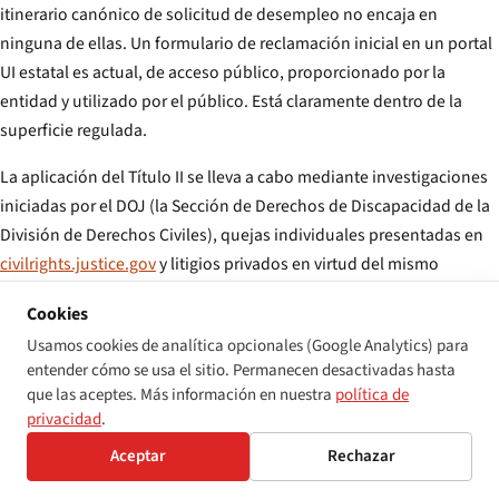
itinerario canónico de solicitud de desempleo no encaja en
ninguna de ellas. Un formulario de reclamación inicial en un portal
UI estatal es actual, de acceso público, proporcionado por la
entidad y utilizado por el público. Está claramente dentro de la
superficie regulada.
La aplicación del Título II se lleva a cabo mediante investigaciones
iniciadas por el DOJ (la Sección de Derechos de Discapacidad de la
División de Derechos Civiles), quejas individuales presentadas en
civilrights.justice.gov
y litigios privados en virtud del mismo
estatuto. Los remedios que contempla la norma incluyen planes de
Cookies
cumplimiento, acuerdos de supervisión, daños compensatorios a
Usamos cookies de analítica opcionales (Google Analytics) para
los denunciantes identificados y —en el patrón de decreto de
entender cómo se usa el sitio. Permanecen desactivadas hasta
consentimiento que el Departamento ha utilizado desde el
que las aceptes. Más información en nuestra
política de
acuerdo de 2014 con H&R Block— calendarios de subsanación a
privacidad
.
nivel nacional con objetivos de conformidad WCAG nominados.
Aceptar
Rechazar
Para más información sobre lo que atrae específicamente la
atención del DOJ, véase el artículo complementario sobre la
norma