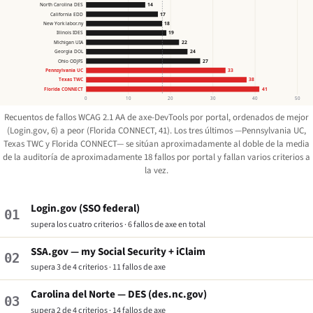
North Carolina DES
14
California EDD
17
New York labor.ny
18
Illinois IDES
19
Michigan UIA
22
Georgia DOL
24
Ohio ODJFS
27
Pennsylvania UC
33
Texas TWC
38
Florida CONNECT
41
0
10
20
30
40
50
Recuentos de fallos WCAG 2.1 AA de axe-DevTools por portal, ordenados de mejor
(Login.gov, 6) a peor (Florida CONNECT, 41). Los tres últimos —Pennsylvania UC,
Texas TWC y Florida CONNECT— se sitúan aproximadamente al doble de la media
de la auditoría de aproximadamente 18 fallos por portal y fallan varios criterios a
la vez.
Login.gov (SSO federal)
01
supera los cuatro criterios · 6 fallos de axe en total
SSA.gov — my Social Security + iClaim
02
supera 3 de 4 criterios · 11 fallos de axe
Carolina del Norte — DES (des.nc.gov)
03
supera 2 de 4 criterios · 14 fallos de axe