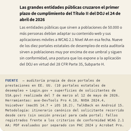
Las grandes entidades públicas cruzaron el primer
plazo de cumplimiento del Título II del DOJ el 24 de
abril de 2026
Las entidades públicas que sirven a poblaciones de 50.000 o
más personas debían adaptar su contenido web y sus
aplicaciones móviles a WCAG 2.1 Nivel AA en esa fecha. Nueve
de los diez portales estatales de desempleo de esta auditoría
sirven a poblaciones muy por encima de ese umbral y siguen
sin conformidad, una postura que los expone a la aplicación
del DOJ en virtud del 28 CFR Parte 35, Subparte H.
FUENTE
— auditoría propia de doce portales de
prestaciones en EE. UU. (10 portales estatales de
desempleo + Login.gov + superficies de solicitantes de
SSA.gov) realizada del 7 de marzo al 12 de mayo de 2026.
Herramientas: axe-DevTools Pro 4.10, NVDA 2024.4,
VoiceOver (macOS 14.7 + iOS 18.2), TalkBack en Android 15.
Metodología: itinerario canónico del solicitante recorrido
desde cero (sin sesión previa) para cada portal; fallos
registrados frente a los criterios de conformidad WCAG 2.1
AA; PDF evaluados por separado con PAC 2024 y Acrobat Pro.