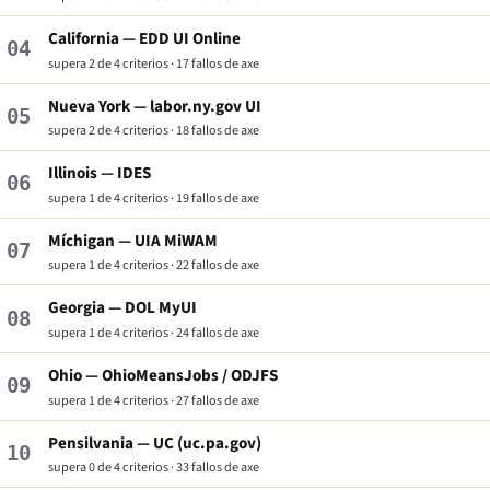
California — EDD UI Online
04
supera 2 de 4 criterios · 17 fallos de axe
Nueva York — labor.ny.gov UI
05
supera 2 de 4 criterios · 18 fallos de axe
Illinois — IDES
06
supera 1 de 4 criterios · 19 fallos de axe
Míchigan — UIA MiWAM
07
supera 1 de 4 criterios · 22 fallos de axe
Georgia — DOL MyUI
08
supera 1 de 4 criterios · 24 fallos de axe
Ohio — OhioMeansJobs / ODJFS
09
supera 1 de 4 criterios · 27 fallos de axe
Pensilvania — UC (uc.pa.gov)
10
supera 0 de 4 criterios · 33 fallos de axe