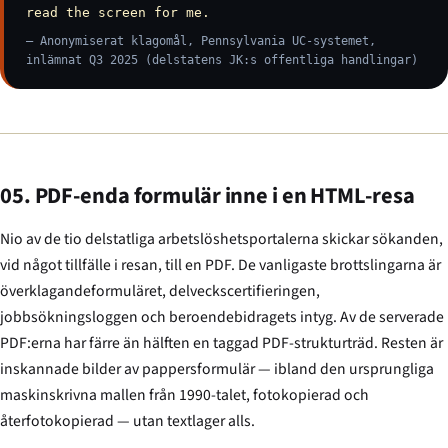
read the screen for me.
— Anonymiserat klagomål, Pennsylvania UC-systemet,
inlämnat Q3 2025 (delstatens JK:s offentliga handlingar)
05. PDF-enda formulär inne i en HTML-resa
Nio av de tio delstatliga arbetslöshetsportalerna skickar sökanden,
vid något tillfälle i resan, till en PDF. De vanligaste brottslingarna är
överklagandeformuläret, delveckscertifieringen,
jobbsökningsloggen och beroendebidragets intyg. Av de serverade
PDF:erna har färre än hälften en taggad PDF-strukturträd. Resten är
inskannade bilder av pappersformulär — ibland den ursprungliga
maskinskrivna mallen från 1990-talet, fotokopierad och
återfotokopierad — utan textlager alls.