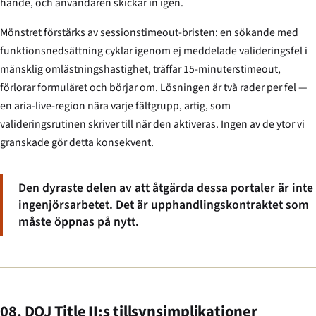
hände, och användaren skickar in igen.
Mönstret förstärks av sessionstimeout-bristen: en sökande med
funktionsnedsättning cyklar igenom ej meddelade valideringsfel i
mänsklig omlästningshastighet, träffar 15-minuterstimeout,
förlorar formuläret och börjar om. Lösningen är två rader per fel —
en aria-live-region nära varje fältgrupp, artig, som
valideringsrutinen skriver till när den aktiveras. Ingen av de ytor vi
granskade gör detta konsekvent.
Den dyraste delen av att åtgärda dessa portaler är inte
ingenjörsarbetet. Det är upphandlingskontraktet som
måste öppnas på nytt.
08. DOJ Title II:s tillsynsimplikationer