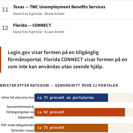
Texas — TWC Unemployment Benefits Services
11
klarar 0 av 4 grindar · 38 axe-brister
Florida — CONNECT
12
klarar 0 av 4 grindar · 41 axe-brister
Login.gov visar formen på en tillgänglig
förmånsportal. Florida CONNECT visar formen på en
som inte kan användas utan seende hjälp.
BRISTER EFTER KATEGORI — GENOMSNITT ÖVER 12 PORTALER
Inline-fel utan aria-live
ca 75 procent av portalerna
Sessionstimeout ej
förlängningsbar via
ca 92 procent
hjälpmedel
PDF-enda obligatoriskt
ca 75 procent
formulär i resan