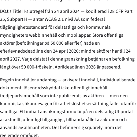
DOJ:s Title II-slutregel från 24 april 2024 — kodifierad i 28 CFR Part
35, Subpart H — antar WCAG 2.1 nivå AA som federal
tillgänglighetsstandard för delstatliga och kommunala
myndigheters webbinnehåll och mobilappar. Stora offentliga
aktörer (befolkningar på 50 000 eller fler) hade en
efterlevnadsdeadline den 24 april 2026; mindre aktörer har till 24
april 2027. Varje delstat i denna granskning betjänar en befolkning
långt över 50 000-tröskeln. Aprildeadlinen 2026 är passerad.
Regeln innehåller undantag — arkiverat innehåll, individualiserade
dokument, lösenordsskyddat icke-offentligt innehåll,
tredjepartsinnehåll som inte publicerats av aktören — men den
kanoniska sökandevägen för arbetslöshetsersättning faller utanför
samtliga. Ett initialt ansökningsformulär på en delstatlig UI-portal
är aktuellt, offentligt tillgängligt, tillhandahållet av aktören och
används av allmänheten. Det befinner sig squarely inom det
reglerade området.