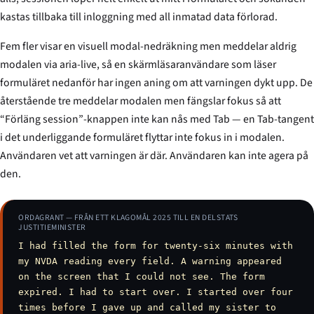
kastas tillbaka till inloggning med all inmatad data förlorad.
Fem fler visar en visuell modal-nedräkning men meddelar aldrig
modalen via aria-live, så en skärmläsaranvändare som läser
formuläret nedanför har ingen aning om att varningen dykt upp. De
återstående tre meddelar modalen men fängslar fokus så att
“Förläng session”-knappen inte kan nås med Tab — en Tab-tangent
i det underliggande formuläret flyttar inte fokus in i modalen.
Användaren vet att varningen är där. Användaren kan inte agera på
den.
ORDAGRANT — FRÅN ETT KLAGOMÅL 2025 TILL EN DELSTATS
JUSTITIEMINISTER
I had filled the form for twenty-six minutes with
my NVDA reading every field. A warning appeared
on the screen that I could not see. The form
expired. I had to start over. I started over four
times before I gave up and called my sister to