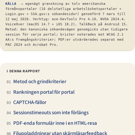
KÄLLA
— egenägt granskning av tolv amerikanska
förmånsportaler (10 delstatliga arbetslöshetsportaler +
Login.gov + SSA.gov:s sökandesidor) genomförd 7 mars till
12 maj 2026. Verktyg: axe-DevTools Pro 4.10, NVDA 2024.4,
VoiceOver (macOS 14.7 + iOS 18.2), TalkBack på Android 15.
Metod: den kanoniska sökandevägen genomgicks utan tidigare
session för varje portal; brister noterades mot WCAG 2.1
AA:s framgångskriterier; PDF:er utvärderades separat med
PAC 2024 och Acrobat Pro.
I DENNA RAPPORT
Metod och grindkriterier
01
Rankningen portal för portal
02
CAPTCHA-fällor
03
Sessionstimeouts som inte förlängs
04
PDF-enda formulär inne i en HTML-resa
05
Filuppladdningar utan skärmläsarfeedback
06