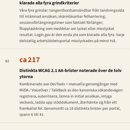
klarade alla fyra grindkriterier
Våra fyra grindar: tangentbordsanvändbar från landningssida
till inlämnad ansökan; skärmläsarbar felhantering;
sessionsförlängningstimer som faktiskt förlänger;
filuppladdning som meddelar om lyckat eller misslyckat
resultat. Login.gov är den enda yta som klarade alla fyra. Varje
delstatlig arbetslöshetsportal misslyckades på minst två.
ca 217
02
Distinkta WCAG 2.1 AA-brister noterade över de tolv
ytorna
Kombinerade axe-DevTools + manuella genomgångar med
NVDA / VoiceOver / TalkBack av den kanoniska sökandevägen:
registrera, autentisera, lämna in initial ansökan, intyga
veckovis, ladda upp stöddokument, återhämta sig från ett
framkallat fel. Genomsnitt ca 18 distinkta brister per portal,
spann 6 till 41.