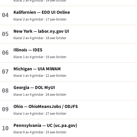
klarar 2 av 4 grindar · 14 axe-brister
Kalifornien — EDD UI Online
04
klarar 2 av 4 grindar · 17 axe-brister
New York — labor.ny.gov UI
05
klarar 2 av 4 grindar · 18 axe-brister
Illinois — IDES
06
klarar 1 av 4 grindar · 19 axe-brister
Michigan — UIA MiWAM
07
klarar 1 av 4 grindar · 22 axe-brister
Georgia — DOL MyUI
08
klarar 1 av 4 grindar · 24 axe-brister
Ohio — OhioMeansJobs / ODJFS
09
klarar 1 av 4 grindar · 27 axe-brister
Pennsylvania — UC (uc.pa.gov)
10
klarar 0 av 4 grindar · 33 axe-brister