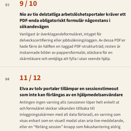
9 / 10
03
Nio av tio delstatliga arbetslöshetsportaler kräver ett
PDF-enda obligatoriskt formulär någonstans i
sökandevägen
Vanligast är överklagandeformuläret, intyget för
delveckscertifiering eller jobbsökningsloggen. Av dessa PDF:er
hade färre än hälften en taggad PDF-strukturträd; resten är
inskannade bilder av pappersformulär, oläsbara för en
skärmläsare och omöjliga att fylla i utan seende hjälp.
11 / 12
04
Elva av tolv portaler tillämpar en sessionstimeout
som inte kan förlängas av en hjälpmedelsanvändare
Antingen ingen varning alls (sessionen löper helt enkelt ut
och formuläret skickar sökanden tillbaka till
inloggningsskärmen med all data förlorad), en varning som
visas enbart som en visuell modal utan aria-live-meddelande,
eller en “förläng session”-knapp som fokushantering aldrig