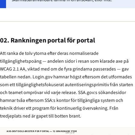
02. Rankningen portal för portal
Att ranka de tolv ytorna efter deras normaliserade
tillgänglighetspoäng — andelen sidor i resan som klarade axe på
WCAG 2.1 AA, viktad med om de fyra grindarna passerades — gav
tabellen nedan. Login.gov hamnar högst eftersom det utformades
som ett tillgänglighetsfokuserat autentiseringsprimitiv från starten
och teamet omprövar vid varje release. SSA.gov:s sökandesidor
hamnar tvåa eftersom SSA:s kontor för tillgängliga system och
teknik driver ett program för kontinuerlig övervakning. Från
tredjeplats ned är gapet till botten brant.
AXE-DEVTOOLS-BRISTER PER PORTAL — 12 GRANSKADE YTOR
snitt ca 18