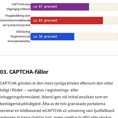
CAPTCHA utan
ca 67 procent
tillgänglig fallback
Filuppladdning utan
skärmläsarmeddelande
ca 83 procent
om lyckat/misslyckat
Otillräcklig
färgkontrast på
ca 50 procent
formuläretiketter
03. CAPTCHA-fällor
CAPTCHA-grinden är den mest synliga bristen eftersom den sitter
tidigt i flödet — vanligtvis i registrerings- eller
inloggningsformuläret, ibland igen vid initial ansökan som en
bedrägeriskyddsåtgärd. Åtta av de tolv granskade portalerna
serverar en bildbaserad reCAPTCHA v2-utmaning vars ljudfallback
antingen är trasig (laddas tyst, ingen spelbar ljudfil) eller skickar