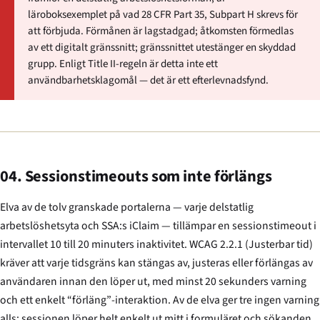
läroboksexemplet på vad 28 CFR Part 35, Subpart H skrevs för
att förbjuda. Förmånen är lagstadgad; åtkomsten förmedlas
av ett digitalt gränssnitt; gränssnittet utestänger en skyddad
grupp. Enligt Title II-regeln är detta inte ett
användbarhetsklagomål — det är ett efterlevnadsfynd.
04. Sessionstimeouts som inte förlängs
Elva av de tolv granskade portalerna — varje delstatlig
arbetslöshetsyta och SSA:s iClaim — tillämpar en sessionstimeout i
intervallet 10 till 20 minuters inaktivitet. WCAG 2.2.1 (Justerbar tid)
kräver att varje tidsgräns kan stängas av, justeras eller förlängas av
användaren innan den löper ut, med minst 20 sekunders varning
och ett enkelt “förläng”-interaktion. Av de elva ger tre ingen varning
alls; sessionen löper helt enkelt ut mitt i formuläret och sökanden