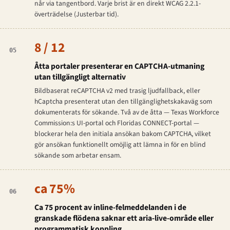
når via tangentbord. Varje brist är en direkt WCAG 2.2.1-
överträdelse (Justerbar tid).
8 / 12
05
Åtta portaler presenterar en CAPTCHA-utmaning
utan tillgängligt alternativ
Bildbaserat reCAPTCHA v2 med trasig ljudfallback, eller
hCaptcha presenterat utan den tillgänglighetskakaväg som
dokumenterats för sökande. Två av de åtta — Texas Workforce
Commission:s UI-portal och Floridas CONNECT-portal —
blockerar hela den initiala ansökan bakom CAPTCHA, vilket
gör ansökan funktionellt omöjlig att lämna in för en blind
sökande som arbetar ensam.
ca 75%
06
Ca 75 procent av inline-felmeddelanden i de
granskade flödena saknar ett aria-live-område eller
programmatisk koppling