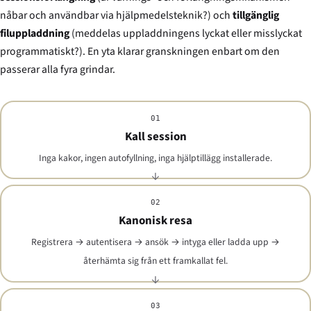
nåbar och användbar via hjälpmedelsteknik?) och
tillgänglig
filuppladdning
(meddelas uppladdningens lyckat eller misslyckat
programmatiskt?). En yta klarar granskningen enbart om den
passerar alla fyra grindar.
01
Kall session
Inga kakor, ingen autofyllning, inga hjälptillägg installerade.
02
Kanonisk resa
Registrera → autentisera → ansök → intyga eller ladda upp →
återhämta sig från ett framkallat fel.
03