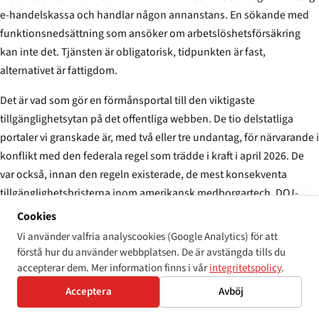
e-handelskassa och handlar någon annanstans. En sökande med
funktionsnedsättning som ansöker om arbetslöshetsförsäkring
kan inte det. Tjänsten är obligatorisk, tidpunkten är fast,
alternativet är fattigdom.
Det är vad som gör en förmånsportal till den viktigaste
tillgänglighetsytan på det offentliga webben. De tio delstatliga
portaler vi granskade är, med två eller tre undantag, för närvarande i
konflikt med den federala regel som trädde i kraft i april 2026. De
var också, innan den regeln existerade, de mest konsekventa
tillgänglighetsbristerna inom amerikansk medborgartech. DOJ-
regeln gjorde inte dessa portaler viktiga. Den gjorde dem rättsligt
Cookies
åtgärdbara.
Vi använder valfria analyscookies (Google Analytics) för att
förstå hur du använder webbplatsen. De är avstängda tills du
Vad som förändras härnäst är tillsyn, inte teknik. Lösningarna —
accepterar dem. Mer information finns i vår
integritetspolicy
.
aria-live på inline-fel, en fokuserbar förlängsessionskontroll,
Acceptera
Avböj
taggade PDF:er, ett meddelat filuppladdningstillstånd, en
fungerande CAPTCHA-fallback — är individuellt sett små,