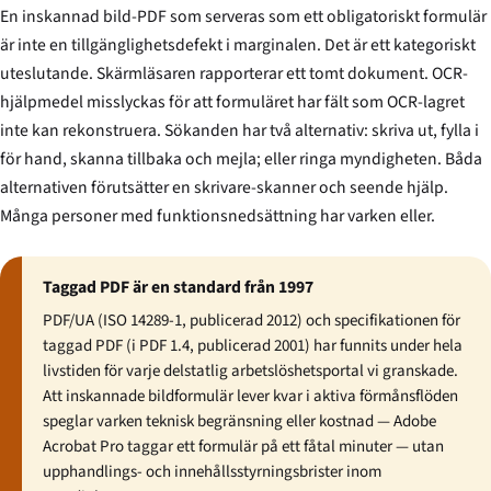
En inskannad bild-PDF som serveras som ett obligatoriskt formulär
är inte en tillgänglighetsdefekt i marginalen. Det är ett kategoriskt
uteslutande. Skärmläsaren rapporterar ett tomt dokument. OCR-
hjälpmedel misslyckas för att formuläret har fält som OCR-lagret
inte kan rekonstruera. Sökanden har två alternativ: skriva ut, fylla i
för hand, skanna tillbaka och mejla; eller ringa myndigheten. Båda
alternativen förutsätter en skrivare-skanner och seende hjälp.
Många personer med funktionsnedsättning har varken eller.
Taggad PDF är en standard från 1997
PDF/UA (ISO 14289-1, publicerad 2012) och specifikationen för
taggad PDF (i PDF 1.4, publicerad 2001) har funnits under hela
livstiden för varje delstatlig arbetslöshetsportal vi granskade.
Att inskannade bildformulär lever kvar i aktiva förmånsflöden
speglar varken teknisk begränsning eller kostnad — Adobe
Acrobat Pro taggar ett formulär på ett fåtal minuter — utan
upphandlings- och innehållsstyrningsbrister inom