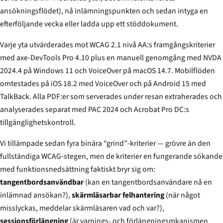
ansökningsflödet), nå inlämningspunkten och sedan intyga en
efterföljande vecka eller ladda upp ett stöddokument.
Varje yta utvärderades mot WCAG 2.1 nivå AA:s framgångskriterier
med axe-DevTools Pro 4.10 plus en manuell genomgång med NVDA
2024.4 på Windows 11 och VoiceOver på macOS 14.7. Mobilflöden
omtestades på iOS 18.2 med VoiceOver och på Android 15 med
TalkBack. Alla PDF:er som serverades under resan extraherades och
analyserades separat med PAC 2024 och Acrobat Pro DC:s
tillgänglighetskontroll.
Vi tillämpade sedan fyra binära “grind”-kriterier — grövre än den
fullständiga WCAG-stegen, men de kriterier en fungerande sökande
med funktionsnedsättning faktiskt bryr sig om:
tangentbordsanvändbar
(kan en tangentbordsanvändare nå en
inlämnad ansökan?),
skärmläsarbar felhantering
(när något
misslyckas, meddelar skärmläsaren vad och var?),
sessionsförlängning
(är varnings- och förlängningsmkanismen