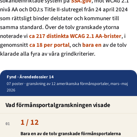
sökandeinriktade system på
SSA.gov
, mot WCAG 2.1
nivå AA och DOJ:s Title II-slutregel från 24 april 2024
som rättsligt binder delstater och kommuner till
samma standard. Över de tolv granskade ytorna
noterade vi
ca 217 distinkta WCAG 2.1 AA-brister
, i
genomsnitt
ca 18 per portal
, och
bara en
av de tolv
klarade alla fyra av våra grindkriterier.
Fynd · Ärendedossier 14
07 poster · granskning av 12 amerikanska förmånsportaler, mars–maj
2026
Vad förmånsportalgranskningen visade
1 / 12
01
Bara en av de tolv granskade förmånsportalerna