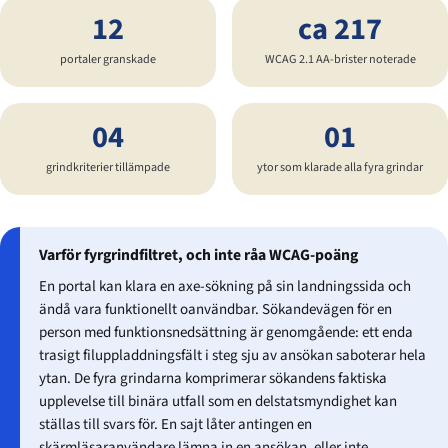
12
ca 217
portaler granskade
WCAG 2.1 AA-brister noterade
04
01
grindkriterier tillämpade
ytor som klarade alla fyra grindar
Varför fyrgrindfiltret, och inte råa WCAG-poäng
En portal kan klara en axe-sökning på sin landningssida och
ändå vara funktionellt oanvändbar. Sökandevägen för en
person med funktionsnedsättning är genomgående: ett enda
trasigt filuppladdningsfält i steg sju av ansökan saboterar hela
ytan. De fyra grindarna komprimerar sökandens faktiska
upplevelse till binära utfall som en delstatsmyndighet kan
ställas till svars för. En sajt låter antingen en
skärmläsaranvändare lämna in en ansökan, eller inte.