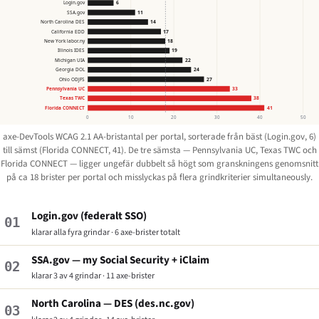
Login.gov
6
SSA.gov
11
North Carolina DES
14
California EDD
17
New York labor.ny
18
Illinois IDES
19
Michigan UIA
22
Georgia DOL
24
Ohio ODJFS
27
Pennsylvania UC
33
Texas TWC
38
Florida CONNECT
41
0
10
20
30
40
50
axe-DevTools WCAG 2.1 AA-bristantal per portal, sorterade från bäst (Login.gov, 6)
till sämst (Florida CONNECT, 41). De tre sämsta — Pennsylvania UC, Texas TWC och
Florida CONNECT — ligger ungefär dubbelt så högt som granskningens genomsnitt
på ca 18 brister per portal och misslyckas på flera grindkriterier simultaneously.
Login.gov (federalt SSO)
01
klarar alla fyra grindar · 6 axe-brister totalt
SSA.gov — my Social Security + iClaim
02
klarar 3 av 4 grindar · 11 axe-brister
North Carolina — DES (des.nc.gov)
03