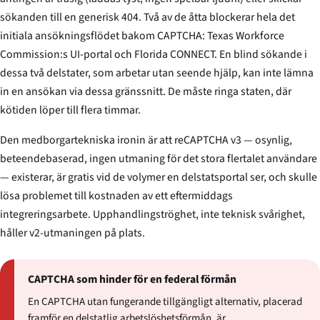
sökanden till en generisk 404. Två av de åtta blockerar hela det
initiala ansökningsflödet bakom CAPTCHA: Texas Workforce
Commission:s UI-portal och Florida CONNECT. En blind sökande i
dessa två delstater, som arbetar utan seende hjälp, kan inte lämna
in en ansökan via dessa gränssnitt. De måste ringa staten, där
kötiden löper till flera timmar.
Den medborgartekniska ironin är att reCAPTCHA v3 — osynlig,
beteendebaserad, ingen utmaning för det stora flertalet användare
— existerar, är gratis vid de volymer en delstatsportal ser, och skulle
lösa problemet till kostnaden av ett eftermiddags
integreringsarbete. Upphandlingströghet, inte teknisk svårighet,
håller v2-utmaningen på plats.
CAPTCHA som hinder för en federal förmån
En CAPTCHA utan fungerande tillgängligt alternativ, placerad
framför en delstatlig arbetslöshetsförmån, är