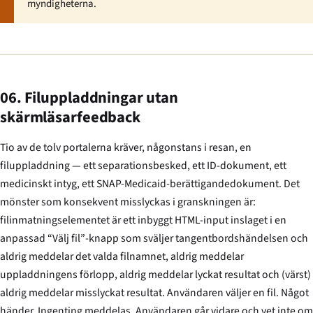
myndigheterna.
06. Filuppladdningar utan
skärmläsarfeedback
Tio av de tolv portalerna kräver, någonstans i resan, en
filuppladdning — ett separationsbesked, ett ID-dokument, ett
medicinskt intyg, ett SNAP-Medicaid-berättigandedokument. Det
mönster som konsekvent misslyckas i granskningen är:
filinmatningselementet är ett inbyggt HTML-input inslaget i en
anpassad “Välj fil”-knapp som sväljer tangentbordshändelsen och
aldrig meddelar det valda filnamnet, aldrig meddelar
uppladdningens förlopp, aldrig meddelar lyckat resultat och (värst)
aldrig meddelar misslyckat resultat. Användaren väljer en fil. Något
händer. Ingenting meddelas. Användaren går vidare och vet inte om