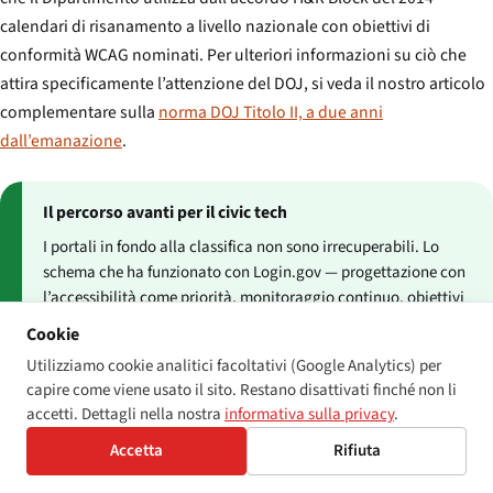
calendari di risanamento a livello nazionale con obiettivi di
conformità WCAG nominati. Per ulteriori informazioni su ciò che
attira specificamente l’attenzione del DOJ, si veda il nostro articolo
complementare sulla
norma DOJ Titolo II, a due anni
dall’emanazione
.
Il percorso avanti per il civic tech
I portali in fondo alla classifica non sono irrecuperabili. Lo
schema che ha funzionato con Login.gov — progettazione con
l’accessibilità come priorità, monitoraggio continuo, obiettivi
di conformità WCAG nominati nel contratto di appalto e un
Cookie
unico proprietario responsabile del backlog di risanamento —
Utilizziamo cookie analitici facoltativi (Google Analytics) per
è un modello che un CIO statale può adottare in un singolo
capire come viene usato il sito. Restano disattivati finché non li
ciclo di appalto. La comunità del civic tech costruisce questo
accetti. Dettagli nella nostra
informativa sulla privacy
.
schema, pubblicamente, da un decennio. Gli stati più esposti
sono quelli che non lo hanno adottato.
Accetta
Rifiuta