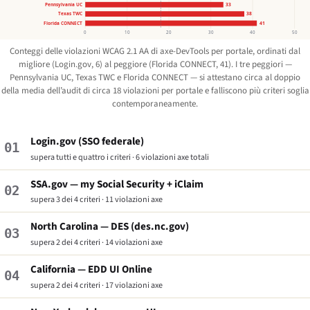
Pennsylvania UC
33
Texas TWC
38
Florida CONNECT
41
0
10
20
30
40
50
Conteggi delle violazioni WCAG 2.1 AA di axe-DevTools per portale, ordinati dal
migliore (Login.gov, 6) al peggiore (Florida CONNECT, 41). I tre peggiori —
Pennsylvania UC, Texas TWC e Florida CONNECT — si attestano circa al doppio
della media dell’audit di circa 18 violazioni per portale e falliscono più criteri soglia
contemporaneamente.
Login.gov (SSO federale)
01
supera tutti e quattro i criteri · 6 violazioni axe totali
SSA.gov — my Social Security + iClaim
02
supera 3 dei 4 criteri · 11 violazioni axe
North Carolina — DES (des.nc.gov)
03
supera 2 dei 4 criteri · 14 violazioni axe
California — EDD UI Online
04
supera 2 dei 4 criteri · 17 violazioni axe