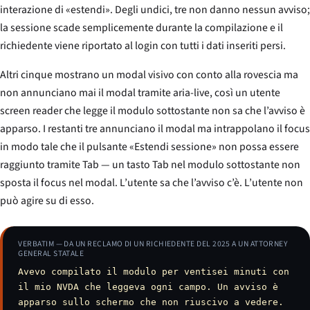
interazione di «estendi». Degli undici, tre non danno nessun avviso;
la sessione scade semplicemente durante la compilazione e il
richiedente viene riportato al login con tutti i dati inseriti persi.
Altri cinque mostrano un modal visivo con conto alla rovescia ma
non annunciano mai il modal tramite aria-live, così un utente
screen reader che legge il modulo sottostante non sa che l’avviso è
apparso. I restanti tre annunciano il modal ma intrappolano il focus
in modo tale che il pulsante «Estendi sessione» non possa essere
raggiunto tramite Tab — un tasto Tab nel modulo sottostante non
sposta il focus nel modal. L’utente sa che l’avviso c’è. L’utente non
può agire su di esso.
VERBATIM — DA UN RECLAMO DI UN RICHIEDENTE DEL 2025 A UN ATTORNEY
GENERAL STATALE
Avevo compilato il modulo per ventisei minuti con
il mio NVDA che leggeva ogni campo. Un avviso è
apparso sullo schermo che non riuscivo a vedere.