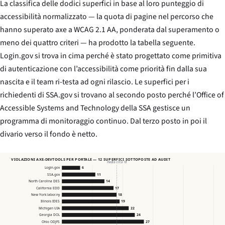
La classifica delle dodici superfici in base al loro punteggio di
accessibilità normalizzato — la quota di pagine nel percorso che
hanno superato axe a WCAG 2.1 AA, ponderata dal superamento o
meno dei quattro criteri — ha prodotto la tabella seguente.
Login.gov si trova in cima perché è stato progettato come primitiva
di autenticazione con l’accessibilità come priorità fin dalla sua
nascita e il team ri-testa ad ogni rilascio. Le superfici per i
richiedenti di SSA.gov si trovano al secondo posto perché l’Office of
Accessible Systems and Technology della SSA gestisce un
programma di monitoraggio continuo. Dal terzo posto in poi il
divario verso il fondo è netto.
VIOLAZIONI AXE-DEVTOOLS PER PORTALE — 12 SUPERFICI SOTTOPOSTE AD AUDIT
media circa 18
Login.gov
6
SSA.gov
11
North Carolina DES
14
California EDD
17
New York labor.ny
18
Illinois IDES
19
Michigan UIA
22
Georgia DOL
24
Ohio ODJFS
27