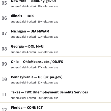
New York — labor.ny.gov UI
05
supera 2 dei 4 criteri · 18 violazioni axe
Illinois — IDES
06
supera 1 dei 4 criteri · 19 violazioni axe
Michigan — UIA MiWAM
07
supera 1 dei 4 criteri · 22 violazioni axe
Georgia — DOL MyUI
08
supera 1 dei 4 criteri · 24 violazioni axe
Ohio — OhioMeansJobs / ODJFS
09
supera 1 dei 4 criteri · 27 violazioni axe
Pennsylvania — UC (uc.pa.gov)
10
supera 0 dei 4 criteri · 33 violazioni axe
Texas — TWC Unemployment Benefits Services
11
supera 0 dei 4 criteri · 38 violazioni axe
Florida — CONNECT
12