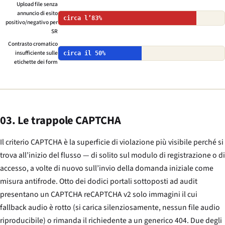
Upload file senza
annuncio di esito
circa l’83%
positivo/negativo per
SR
Contrasto cromatico
insufficiente sulle
circa il 50%
etichette dei form
03. Le trappole CAPTCHA
Il criterio CAPTCHA è la superficie di violazione più visibile perché si
trova all’inizio del flusso — di solito sul modulo di registrazione o di
accesso, a volte di nuovo sull’invio della domanda iniziale come
misura antifrode. Otto dei dodici portali sottoposti ad audit
presentano un CAPTCHA reCAPTCHA v2 solo immagini il cui
fallback audio è rotto (si carica silenziosamente, nessun file audio
riproducibile) o rimanda il richiedente a un generico 404. Due degli