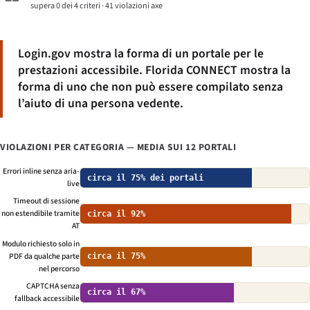
supera 0 dei 4 criteri · 41 violazioni axe
Login.gov mostra la forma di un portale per le
prestazioni accessibile. Florida CONNECT mostra la
forma di uno che non può essere compilato senza
l’aiuto di una persona vedente.
VIOLAZIONI PER CATEGORIA — MEDIA SUI 12 PORTALI
Errori inline senza aria-
circa il 75% dei portali
live
Timeout di sessione
non estendibile tramite
circa il 92%
AT
Modulo richiesto solo in
PDF da qualche parte
circa il 75%
nel percorso
CAPTCHA senza
circa il 67%
fallback accessibile