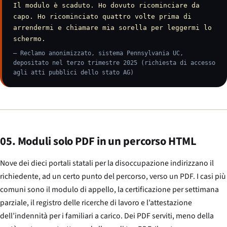
Il modulo è scaduto. Ho dovuto ricominciare da
capo. Ho ricominciato quattro volte prima di
arrendermi e chiamare mia sorella per leggermi lo
schermo.
— Reclamo anonimizzato, sistema Pennsylvania UC,
depositato nel terzo trimestre 2025 (richiesta di accesso
agli atti pubblici dello stato AG)
05. Moduli solo PDF in un percorso HTML
Nove dei dieci portali statali per la disoccupazione indirizzano il
richiedente, ad un certo punto del percorso, verso un PDF. I casi più
comuni sono il modulo di appello, la certificazione per settimana
parziale, il registro delle ricerche di lavoro e l’attestazione
dell’indennità per i familiari a carico. Dei PDF serviti, meno della