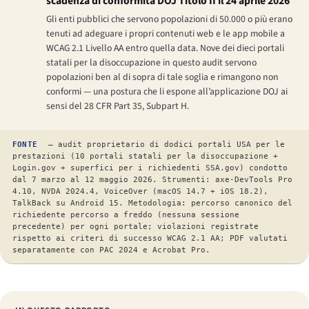
scadenza di conformità DOJ Titolo II il 24 aprile 2026
Gli enti pubblici che servono popolazioni di 50.000 o più erano
tenuti ad adeguare i propri contenuti web e le app mobile a
WCAG 2.1 Livello AA entro quella data. Nove dei dieci portali
statali per la disoccupazione in questo audit servono
popolazioni ben al di sopra di tale soglia e rimangono non
conformi — una postura che li espone all’applicazione DOJ ai
sensi del 28 CFR Part 35, Subpart H.
FONTE
— audit proprietario di dodici portali USA per le
prestazioni (10 portali statali per la disoccupazione +
Login.gov + superfici per i richiedenti SSA.gov) condotto
dal 7 marzo al 12 maggio 2026. Strumenti: axe-DevTools Pro
4.10, NVDA 2024.4, VoiceOver (macOS 14.7 + iOS 18.2),
TalkBack su Android 15. Metodologia: percorso canonico del
richiedente percorso a freddo (nessuna sessione
precedente) per ogni portale; violazioni registrate
rispetto ai criteri di successo WCAG 2.1 AA; PDF valutati
separatamente con PAC 2024 e Acrobat Pro.