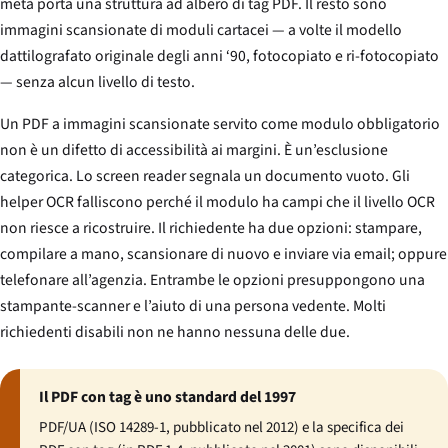
metà porta una struttura ad albero di tag PDF. Il resto sono
immagini scansionate di moduli cartacei — a volte il modello
dattilografato originale degli anni ‘90, fotocopiato e ri-fotocopiato
— senza alcun livello di testo.
Un PDF a immagini scansionate servito come modulo obbligatorio
non è un difetto di accessibilità ai margini. È un’esclusione
categorica. Lo screen reader segnala un documento vuoto. Gli
helper OCR falliscono perché il modulo ha campi che il livello OCR
non riesce a ricostruire. Il richiedente ha due opzioni: stampare,
compilare a mano, scansionare di nuovo e inviare via email; oppure
telefonare all’agenzia. Entrambe le opzioni presuppongono una
stampante-scanner e l’aiuto di una persona vedente. Molti
richiedenti disabili non ne hanno nessuna delle due.
Il PDF con tag è uno standard del 1997
PDF/UA (ISO 14289-1, pubblicato nel 2012) e la specifica dei