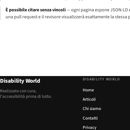
È possibile citare senza vincoli
— ogni pagina espone JSON-LD e u
una pull request e il revisore visualizzerà esattamente la stessa 
DISABILITY WORLD
Disability World
Home
Realizzato con cura,
l'accessibilità prima di tutto.
Articoli
Chi siamo
Contatti
Privacy