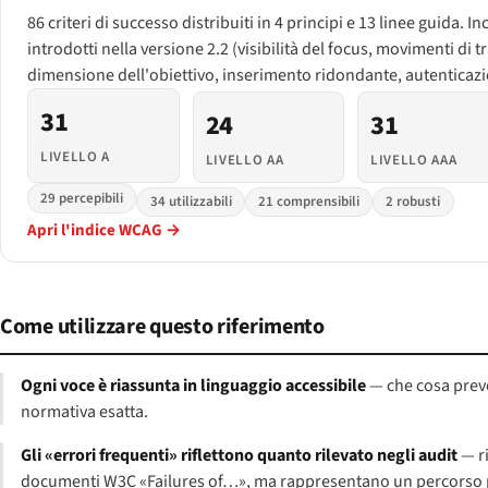
86 criteri di successo distribuiti in 4 principi e 13 linee guida. In
introdotti nella versione 2.2 (visibilità del focus, movimenti di
dimensione dell'obiettivo, inserimento ridondante, autenticazi
31
24
31
LIVELLO A
LIVELLO AA
LIVELLO AAA
29 percepibili
34 utilizzabili
21 comprensibili
2 robusti
Apri l'indice WCAG →
Come utilizzare questo riferimento
Ogni voce è riassunta in linguaggio accessibile
— che cosa preve
normativa esatta.
Gli «errori frequenti» riflettono quanto rilevato negli audit
— ri
documenti W3C «Failures of…», ma rappresentano un percorso più