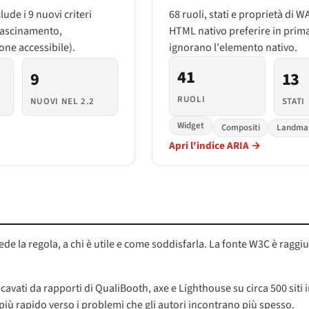
clude i 9 nuovi criteri
68 ruoli, stati e proprietà di 
 trascinamento,
HTML nativo preferire in prima 
one accessibile).
ignorano l'elemento nativo.
41
9
13
RUOLI
NUOVI NEL 2.2
STATI
Widget
Compositi
Landma
Apri l'indice ARIA →
de la regola, a chi è utile e come soddisfarla. La fonte W3C è raggi
cavati da rapporti di QualiBooth, axe e Lighthouse su circa 500 sit
 rapido verso i problemi che gli autori incontrano più spesso.