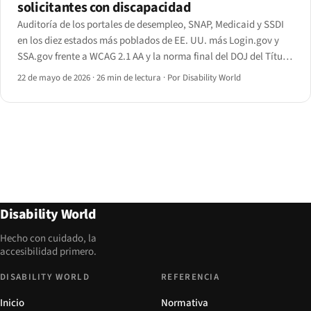
solicitantes con discapacidad
Auditoría de los portales de desempleo, SNAP, Medicaid y SSDI
en los diez estados más poblados de EE. UU. más Login.gov y
SSA.gov frente a WCAG 2.1 AA y la norma final del DOJ del Título
II de abril de 2024.
22 de mayo de 2026
·
26 min de lectura
·
Por Disability World
Disability World
Hecho con cuidado, la
accesibilidad primero.
DISABILITY WORLD
REFERENCIA
Inicio
Normativa