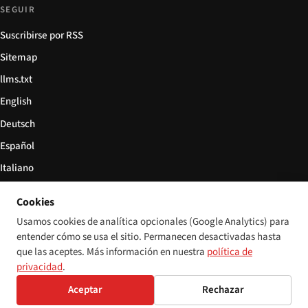
SEGUIR
Suscribirse por RSS
Sitemap
llms.txt
English
Deutsch
Español
Italiano
Български
Cookies
简体中文
Usamos cookies de analítica opcionales (Google Analytics) para
entender cómo se usa el sitio. Permanecen desactivadas hasta
que las aceptes. Más información en nuestra
política de
privacidad
.
© 2026 Disability World. Todos los derechos reservados.
Configuración de cookies
Aceptar
Rechazar
English
Deutsch
Español
Italiano
Български
简体中文
Polski
Français
Idioma: