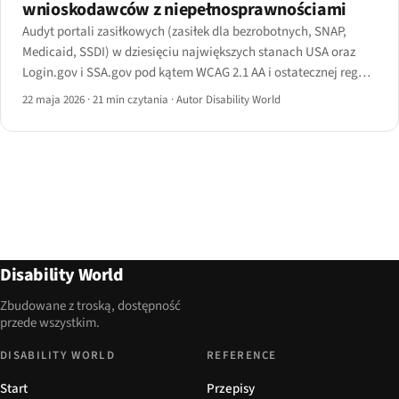
wnioskodawców z niepełnosprawnościami
Audyt portali zasiłkowych (zasiłek dla bezrobotnych, SNAP,
Medicaid, SSDI) w dziesięciu największych stanach USA oraz
Login.gov i SSA.gov pod kątem WCAG 2.1 AA i ostatecznej reguły
DOJ Tytuł II z kwietnia 2024.
22 maja 2026
·
21 min czytania
·
Autor Disability World
Disability World
Zbudowane z troską, dostępność
przede wszystkim.
DISABILITY WORLD
REFERENCE
Start
Przepisy