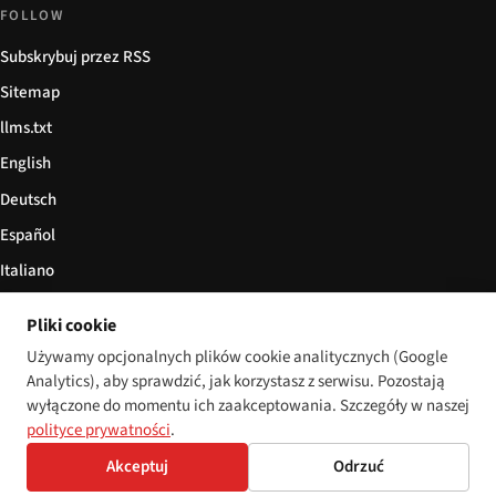
FOLLOW
Subskrybuj przez RSS
Sitemap
llms.txt
English
Deutsch
Español
Italiano
Български
Pliki cookie
简体中文
Używamy opcjonalnych plików cookie analitycznych (Google
Analytics), aby sprawdzić, jak korzystasz z serwisu. Pozostają
wyłączone do momentu ich zaakceptowania. Szczegóły w naszej
polityce prywatności
.
© 2026 Disability World. Wszelkie prawa zastrzeżone.
Cookie settings
Akceptuj
Odrzuć
English
Deutsch
Español
Italiano
Български
简体中文
Polski
Français
Język: