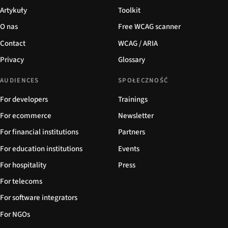
Artykuły
Toolkit
O nas
Free WCAG scanner
Contact
WCAG / ARIA
Privacy
Glossary
AUDIENCES
SPOŁECZNOŚĆ
For developers
Trainings
For ecommerce
Newsletter
For financial institutions
Partners
For education institutions
Events
For hospitality
Press
For telecoms
For software integrators
For NGOs