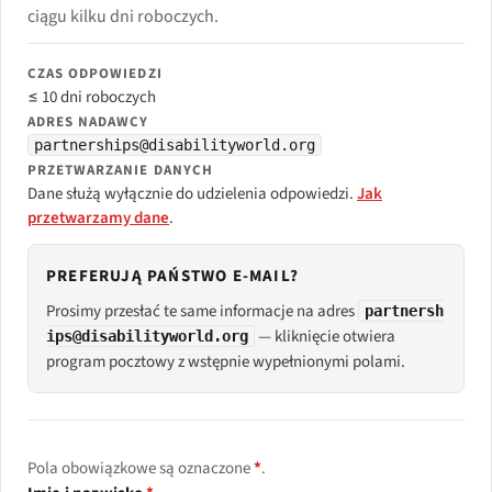
ciągu kilku dni roboczych.
CZAS ODPOWIEDZI
≤ 10 dni roboczych
ADRES NADAWCY
partnerships@disabilityworld.org
PRZETWARZANIE DANYCH
Dane służą wyłącznie do udzielenia odpowiedzi.
Jak
przetwarzamy dane
.
PREFERUJĄ PAŃSTWO E-MAIL?
Prosimy przesłać te same informacje na adres
partnersh
— kliknięcie otwiera
ips@disabilityworld.org
program pocztowy z wstępnie wypełnionymi polami.
Pola obowiązkowe są oznaczone
*
.
Leave this field empty