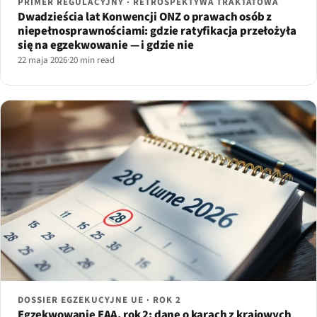
PRIMER REGULACYJNY · RETROSPEKTYWA TRAKTATOWA
Dwadzieścia lat Konwencji ONZ o prawach osób z
niepełnosprawnościami: gdzie ratyfikacja przełożyła
się na egzekwowanie — i gdzie nie
22 maja 2026
·
20 min read
DOSSIER EGZEKUCYJNE UE · ROK 2
Egzekwowanie EAA, rok 2: dane o karach z krajowych