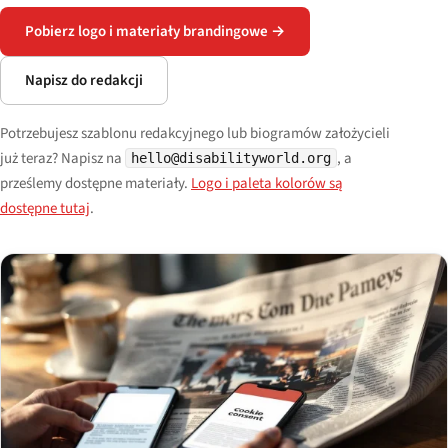
Pobierz logo i materiały brandingowe →
Napisz do redakcji
Potrzebujesz szablonu redakcyjnego lub biogramów założycieli
już teraz? Napisz na
, a
hello@disabilityworld.org
prześlemy dostępne materiały.
Logo i paleta kolorów są
dostępne tutaj
.