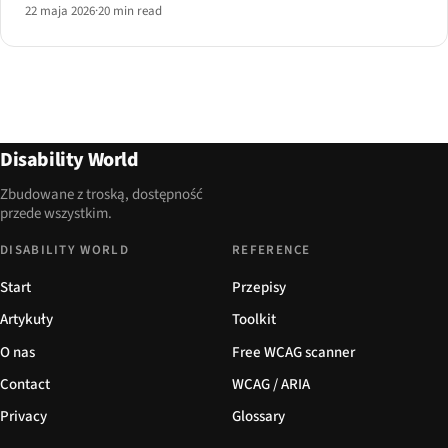
22 maja 2026
·
20 min read
Disability World
Zbudowane z troską, dostępność
przede wszystkim.
DISABILITY WORLD
REFERENCE
Start
Przepisy
Artykuły
Toolkit
O nas
Free WCAG scanner
Contact
WCAG / ARIA
Privacy
Glossary