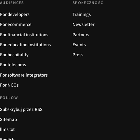
AUDIENCES
SPOŁECZNOŚĆ
For developers
Trainings
For ecommerce
Newsletter
For financial institutions
Partners
For education institutions
Events
For hospitality
Press
For telecoms
For software integrators
For NGOs
FOLLOW
Subskrybuj przez RSS
Sitemap
llms.txt
English