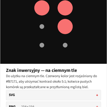
Znak inwersyjny — na ciemnym tle
Do użytku na ciemnym tle. Czerwony kolor jest rozjaśniany do
#f87171, aby utrzymać kontrast około 5:1; kotwice pustych
komórek są przekształcane w przytłumioną mglistą biel.
SVG
↓
PNG
↓
256×256