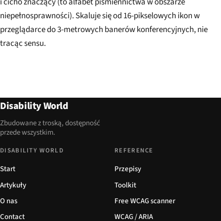
i cicho znaczący (to alfabet piśmiennictwa w obszarze
niepełnosprawności). Skaluje się od 16-pikselowych ikon w
przeglądarce do 3-metrowych banerów konferencyjnych, nie
tracąc sensu.
Disability World
Zbudowane z troską, dostępność
przede wszystkim.
DISABILITY WORLD
REFERENCE
Start
Przepisy
Artykuły
Toolkit
O nas
Free WCAG scanner
Contact
WCAG / ARIA