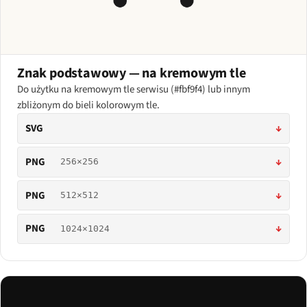
Znak podstawowy — na kremowym tle
Do użytku na kremowym tle serwisu (#fbf9f4) lub innym
zbliżonym do bieli kolorowym tle.
SVG
↓
PNG
↓
256×256
PNG
↓
512×512
PNG
↓
1024×1024