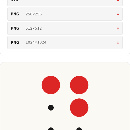
PNG
↓
256×256
PNG
↓
512×512
PNG
↓
1024×1024