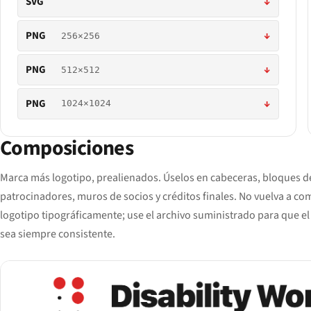
SVG
↓
PNG
↓
256×256
PNG
↓
512×512
PNG
↓
1024×1024
Composiciones
Marca más logotipo, prealienados. Úselos en cabeceras, bloques d
patrocinadores, muros de socios y créditos finales. No vuelva a co
logotipo tipográficamente; use el archivo suministrado para que e
sea siempre consistente.