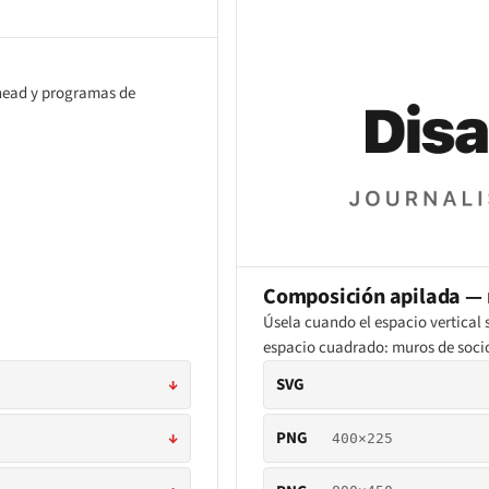
thead y programas de
Composición apilada — 
Úsela cuando el espacio vertica
espacio cuadrado: muros de socios
↓
SVG
↓
PNG
400×225