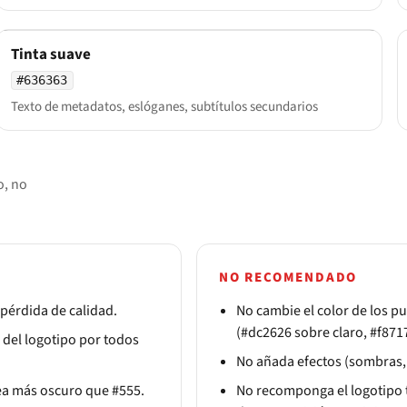
Tinta suave
#636363
Texto de metadatos, eslóganes, subtítulos secundarios
o, no
NO RECOMENDADO
 pérdida de calidad.
No cambie el color de los pu
(#dc2626 sobre claro, #f871
 del logotipo por todos
No añada efectos (sombras, 
sea más oscuro que #555.
No recomponga el logotipo t