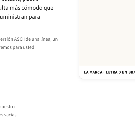
esulta más cómodo que
 suministran para
rsión ASCII de una línea, un
remos para usted.
LA MARCA · LETRA D EN BR
 nuestro
es vacías