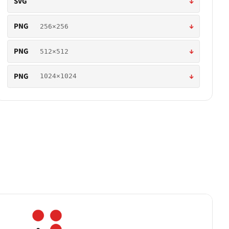
SVG
↓
PNG
↓
256×256
PNG
↓
512×512
PNG
↓
1024×1024