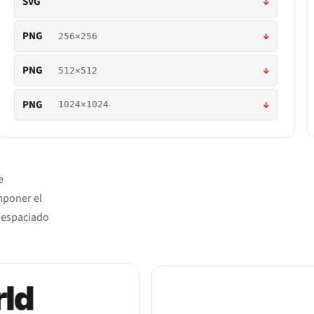
SVG
↓
PNG
↓
256×256
PNG
↓
512×512
PNG
↓
1024×1024
e
mponer el
l espaciado