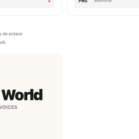
↓
PNG
800×450
s de enlace
ok.