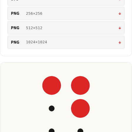
PNG
↓
256×256
PNG
↓
512×512
PNG
↓
1024×1024