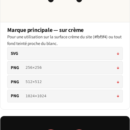
Marque principale — sur crème
Pour une utilisation sur la surface crème du site (#fbf9f4) ou tout
fond teinté proche du blanc.
SVG
↓
PNG
↓
256×256
PNG
↓
512×512
PNG
↓
1024×1024