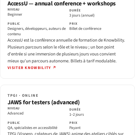
AccessU — annual conference + workshops
NIVEAU
DURÉE
Beginner
3 jours (annuel)
PUBLIC
PRIX
Designers, développeurs, auteurs de
Billet de conférence
contenu
AccessU est la conférence annuelle de formation de Knowbility.
Plusieurs parcours selon le rôle et le niveau ; un bon point
d'entrée si une immersion de plusieurs jours vous convient
mieux qu'un parcours autonome. Billets à tarif modulable.
VISITER KNOWBILITY ↗
TPGI · ONLINE
JAWS for testers (advanced)
NIVEAU
DURÉE
Advanced
1–2 jours
PUBLIC
PRIX
QA, spécialistes en accessibilité
Payant
TPGi (Vispero, créateurs de JAWS) anime des ateliers ciblés sur