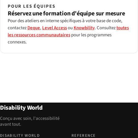
POUR LES ÉQUIPES
Réservez une formation d'équipe sur mesure
Pour des ateliers en interne spécifiques à votre base de code,
contactez
Deque
,
Level Access
ou
Knowbility
. Consultez
toutes
les ressources communautaires
pour les programmes
connexes.
Disability World
Conçu avec soin, l'accessibilité
avant tout.
DISABILITY WORLD
REFERENCE