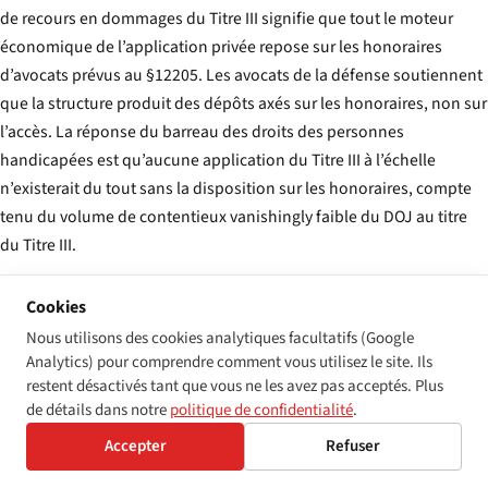
de recours en dommages du Titre III signifie que tout le moteur
économique de l’application privée repose sur les honoraires
d’avocats prévus au §12205. Les avocats de la défense soutiennent
que la structure produit des dépôts axés sur les honoraires, non sur
l’accès. La réponse du barreau des droits des personnes
handicapées est qu’aucune application du Titre III à l’échelle
n’existerait du tout sans la disposition sur les honoraires, compte
tenu du volume de contentieux vanishingly faible du DOJ au titre
du Titre III.
Cookies
La réponse des droits des personnes handicapées
Nous utilisons des cookies analytiques facultatifs (Google
Disability Rights Advocates, le Disability Rights Education and
Analytics) pour comprendre comment vous utilisez le site. Ils
Defense Fund, la National Federation of the Blind et la
restent désactivés tant que vous ne les avez pas acceptés. Plus
National Association of the Deaf ont répondu par un contre-
de détails dans notre
politique de confidentialité
.
argument structurel : le Titre III ne contient aucun recours en
Accepter
Refuser
dommages ; le DOJ ne dépose presque aucune affaire Titre III
sur les sites web de sa propre initiative ; si vous supprimez