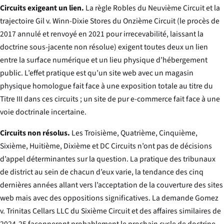
Circuits exigeant un lien.
La règle
Robles
du Neuvième Circuit et la
trajectoire
Gil v. Winn-Dixie Stores
du Onzième Circuit (le procès de
2017 annulé et renvoyé en 2021 pour irrecevabilité, laissant la
doctrine sous-jacente non résolue) exigent toutes deux un lien
entre la surface numérique et un lieu physique d’hébergement
public. L’effet pratique est qu’un site web avec un magasin
physique homologue fait face à une exposition totale au titre du
Titre III dans ces circuits ; un site de pur e-commerce fait face à une
voie doctrinale incertaine.
Circuits non résolus.
Les Troisième, Quatrième, Cinquième,
Sixième, Huitième, Dixième et DC Circuits n’ont pas de décisions
d’appel déterminantes sur la question. La pratique des tribunaux
de district au sein de chacun d’eux varie, la tendance des cinq
dernières années allant vers l’acceptation de la couverture des sites
web mais avec des oppositions significatives. La demande
Gomez
v. Trinitas Cellars LLC
du Sixième Circuit et des affaires similaires de
2024-25 façonneront probablement le prochain cycle de doctrine