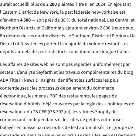
aurait accueilli plus de
3 200
plaintes Titre III en 2024. En ajoutant
l’Eastern District de New York, la part fédérale new-yorkaise est
d’environ
4 500
— soit près de 38 % du total national. Les Central et
Northern Districts of California y ajoutent environ 2 800 à eux deux.
En dehors de ces quatre districts, le Southern District of Florida et le
District of New Jersey portent la majorité du volume restant. Les
dépôts au-delà de ces six districts constituent une longue traîne.
Les affaires de sites web ne sont pas réparties uniformément par
secteur. L’analyse Seyfarth et les travaux complémentaires du blog
ADA Title III News & Insights
identifient les surfaces les plus
contentieuses : les processus de paiement du commerce
électronique, les menus PDF des restaurants, les pages de
réservation d’hôtels (déjà couvertes par la règle des « politiques de
réservation » du 28 CFR §36.302(e)), les vitrines Shopify des
commerçants indépendants et les sites de petites entreprises
balayés en masse par des outils de test automatisés. Le groupe de
demandeurs dans la vague new-yorkaise des sites web est restreint