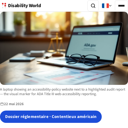
Disability World
Image description:
A laptop showing an accessibility-policy website next to a highlighted audit report
— the visual marker for ADA Title III web-accessibility reporting.
22 mai 2026
Dossier réglementaire · Contentieux américain