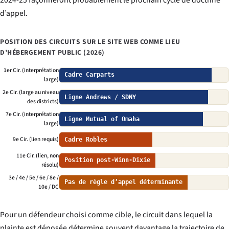
d’appel.
POSITION DES CIRCUITS SUR LE SITE WEB COMME LIEU
D’HÉBERGEMENT PUBLIC (2026)
1er Cir. (interprétation
Cadre Carparts
large)
2e Cir. (large au niveau
Ligne Andrews / SDNY
des districts)
7e Cir. (interprétation
Ligne Mutual of Omaha
large)
9e Cir. (lien requis)
Cadre Robles
11e Cir. (lien, non
Position post-Winn-Dixie
résolu)
3e / 4e / 5e / 6e / 8e /
Pas de règle d’appel déterminante
10e / DC
Pour un défendeur choisi comme cible, le circuit dans lequel la
plainte est déposée détermine souvent davantage la trajectoire de