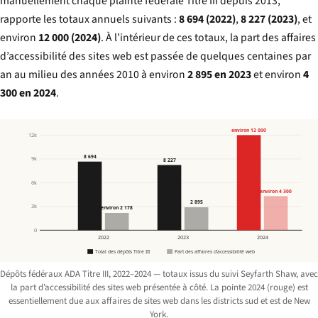
manuellement chaque plainte fédérale Titre III depuis 2013,
rapporte les totaux annuels suivants :
8 694 (2022)
,
8 227 (2023)
, et
environ
12 000 (2024)
. À l’intérieur de ces totaux, la part des affaires
d’accessibilité des sites web est passée de quelques centaines par
an au milieu des années 2010 à environ
2 895 en 2023
et environ
4
300 en 2024
.
environ 12 000
12k
8 694
9k
8 227
6k
environ 4 300
2 895
3k
environ 2 178
0
2022
2023
2024
Total des dépôts Titre III
Part des affaires d’accessibilité web
Dépôts fédéraux ADA Titre III, 2022–2024 — totaux issus du suivi Seyfarth Shaw, avec
la part d’accessibilité des sites web présentée à côté. La pointe 2024 (rouge) est
essentiellement due aux affaires de sites web dans les districts sud et est de New
York.