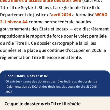
des affaires d’accessibilité des sites web
(suivi ADA
Titre III de Seyfarth Shaw). La règle finale Titre II du
Département de justice d’
avril 2024
a formalisé
WCAG
2.1 niveau AA
comme norme fédérale pour les
gouvernements des États et locaux — et a discrètement
repositionné le rapport de force pour le volet parallèle
du rôle Titre III. Ce dossier cartographie la loi, les
données et la place que continue d’occuper en 2026 la
réglementation Titre III encore en attente.
Conclusions · Dossier n° 02
06 entrées · issues des données des rôles fédéraux, du dossier de
réglementation du DOJ et des décisions des cours de circuit 2006–
2025
Ce que le dossier web Titre III révèle