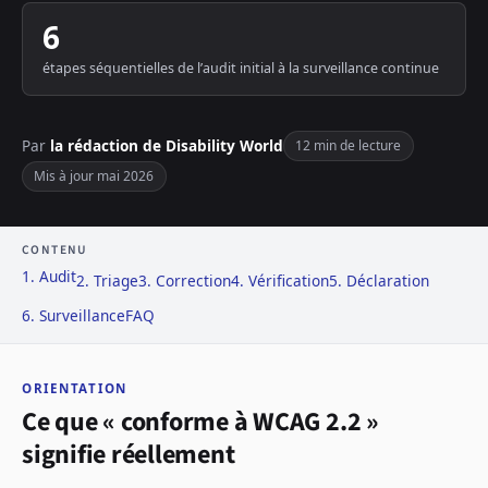
6
étapes séquentielles de l’audit initial à la surveillance continue
Par
la rédaction de Disability World
12 min de lecture
Mis à jour mai 2026
CONTENU
1. Audit
2. Triage
3. Correction
4. Vérification
5. Déclaration
6. Surveillance
FAQ
ORIENTATION
Ce que « conforme à WCAG 2.2 »
signifie réellement