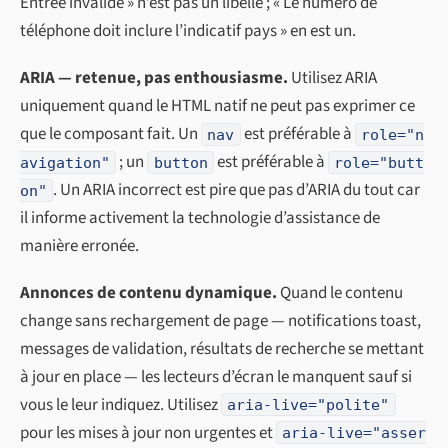
Entrée invalide » n’est pas un libellé ; « Le numéro de
téléphone doit inclure l’indicatif pays » en est un.
ARIA — retenue, pas enthousiasme.
Utilisez ARIA
uniquement quand le HTML natif ne peut pas exprimer ce
que le composant fait. Un
est préférable à
nav
role="n
; un
est préférable à
avigation"
button
role="butt
. Un ARIA incorrect est pire que pas d’ARIA du tout car
on"
il informe activement la technologie d’assistance de
manière erronée.
Annonces de contenu dynamique.
Quand le contenu
change sans rechargement de page — notifications toast,
messages de validation, résultats de recherche se mettant
à jour en place — les lecteurs d’écran le manquent sauf si
vous le leur indiquez. Utilisez
aria-live="polite"
pour les mises à jour non urgentes et
aria-live="asser