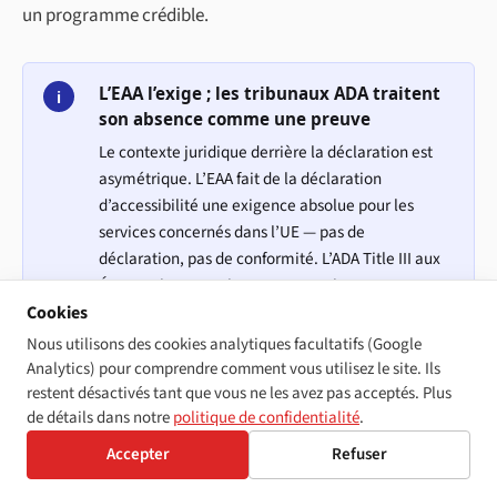
un programme crédible.
L’EAA l’exige ; les tribunaux ADA traitent
i
son absence comme une preuve
Le contexte juridique derrière la déclaration est
asymétrique. L’EAA fait de la déclaration
d’accessibilité une exigence absolue pour les
services concernés dans l’UE — pas de
déclaration, pas de conformité. L’ADA Title III aux
États-Unis ne requiert pas statutairement une
déclaration, mais les tribunaux américains ont à
Cookies
plusieurs reprises traité son absence comme une
Nous utilisons des cookies analytiques facultatifs (Google
preuve d’indifférence envers les utilisateurs
Analytics) pour comprendre comment vous utilisez le site. Ils
handicapés, et sa présence comme la preuve d’un
restent désactivés tant que vous ne les avez pas acceptés. Plus
de détails dans notre
politique de confidentialité
.
programme de bonne foi. Dans tous les cas, la
déclaration est l’artefact le moins coûteux de
Accepter
Refuser
l’ensemble de la posture de conformité ; la