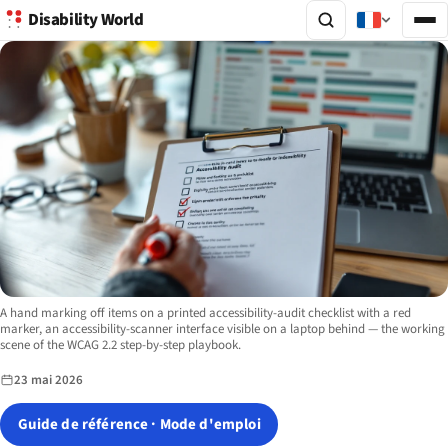
Disability World
Image description:
A hand marking off items on a printed accessibility-audit checklist with a red
marker, an accessibility-scanner interface visible on a laptop behind — the working
scene of the WCAG 2.2 step-by-step playbook.
23 mai 2026
Guide de référence · Mode d'emploi