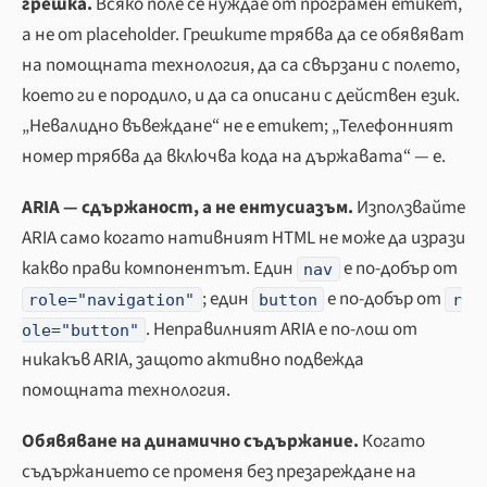
грешка.
Всяко поле се нуждае от програмен етикет,
а не от placeholder. Грешките трябва да се обявяват
на помощната технология, да са свързани с полето,
което ги е породило, и да са описани с действен език.
„Невалидно въвеждане“ не е етикет; „Телефонният
номер трябва да включва кода на държавата“ — е.
ARIA — сдържаност, а не ентусиазъм.
Използвайте
ARIA само когато нативният HTML не може да изрази
какво прави компонентът. Един
е по-добър от
nav
; един
е по-добър от
role="navigation"
button
r
. Неправилният ARIA е по-лош от
ole="button"
никакъв ARIA, защото активно подвежда
помощната технология.
Обявяване на динамично съдържание.
Когато
съдържанието се променя без презареждане на