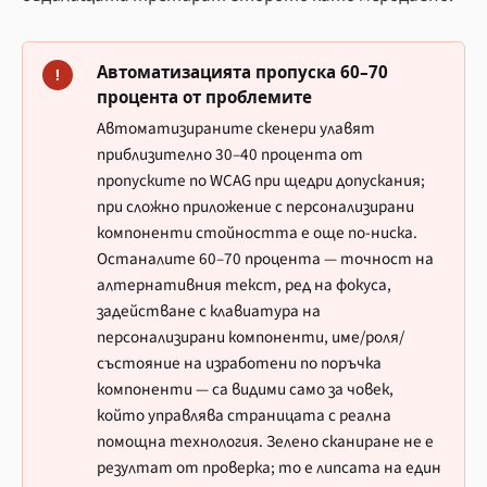
Автоматизацията пропуска 60–70
!
процента от проблемите
Автоматизираните скенери улавят
приблизително 30–40 процента от
пропуските по WCAG при щедри допускания;
при сложно приложение с персонализирани
компоненти стойността е още по-ниска.
Останалите 60–70 процента — точност на
алтернативния текст, ред на фокуса,
задействане с клавиатура на
персонализирани компоненти, име/роля/
състояние на изработени по поръчка
компоненти — са видими само за човек,
който управлява страницата с реална
помощна технология. Зелено сканиране не е
резултат от проверка; то е липсата на един