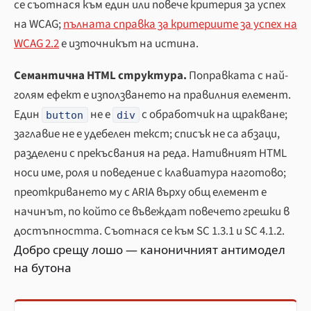
се съотнася към един или повече критерия за успех
на WCAG;
пълната справка за критериите за успех на
WCAG 2.2
е източникът на истина.
Семантична HTML структура.
Поправката с най-
голям ефект е използването на правилния елемент.
Един
не е
с обработчик на щракване;
button
div
заглавие не е удебелен текст; списък не са абзаци,
разделени с прекъсвания на реда. Нативният HTML
носи име, роля и поведение с клавиатура наготово;
преоткриването му с ARIA върху общ елемент е
начинът, по който се въвеждат повечето грешки в
достъпността. Съотнася се към SC 1.3.1 и SC 4.1.2.
Добро срещу лошо — каноничният антимодел
на бутона