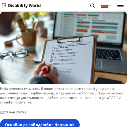
Disability World
Image description:
Ръка отмята елементи в отпечатан контролен списък за одит на
достъпността с червен маркер, а зад нея на лаптоп се вижда интерфейс
на скенер за достъпност — работната сцена на наръчника за WCAG 2.2
стъпка по стъпка.
23 май 2026 г.
Основно ръководство · Наръчник