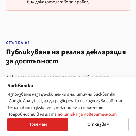
вид доказателство за провал.
СТЪПКА 05
Публикуване на реална декларация
за достъпност
Декларацията за достъпност е публичният
Бисквитки
артефакт, който казва на ясен език какво
съответствие декларира вашият сайт, кои части
Използваме незадължителни аналитични бисквитки
(Google Analytics), за да разберем как се използва сайтът.
все още не са съответстващи, как потребител
Те остават изключени, докато не ги приемете.
може да се свърже с вас относно проблем и кога за
Подробности в нашата
политика за поверителност
.
последно сте прегледали всичко изброено. По
Приемам
Отказвам
Европейския акт за достъпност
тя е законово