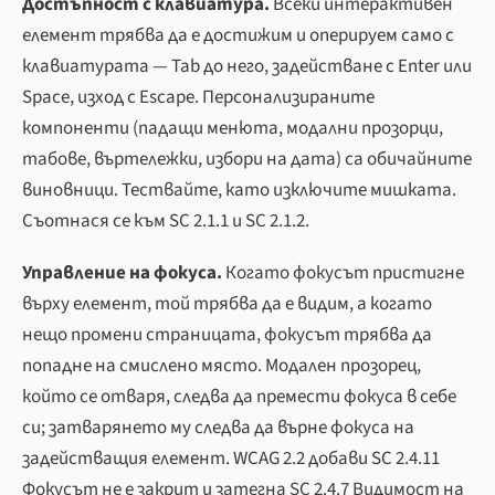
Достъпност с клавиатура.
Всеки интерактивен
елемент трябва да е достижим и оперируем само с
клавиатурата — Tab до него, задействане с Enter или
Space, изход с Escape. Персонализираните
компоненти (падащи менюта, модални прозорци,
табове, въртележки, избори на дата) са обичайните
виновници. Тествайте, като изключите мишката.
Съотнася се към SC 2.1.1 и SC 2.1.2.
Управление на фокуса.
Когато фокусът пристигне
върху елемент, той трябва да е видим, а когато
нещо промени страницата, фокусът трябва да
попадне на смислено място. Модален прозорец,
който се отваря, следва да премести фокуса в себе
си; затварянето му следва да върне фокуса на
задействащия елемент. WCAG 2.2 добави SC 2.4.11
Фокусът не е закрит и затегна SC 2.4.7 Видимост на