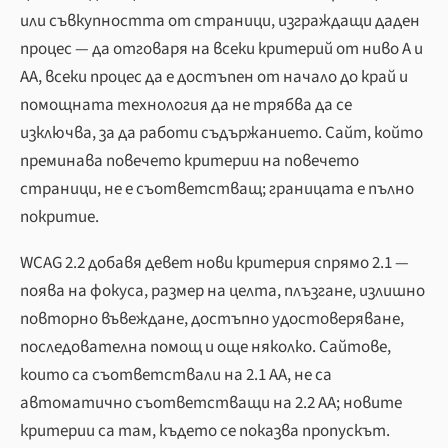
или съвкупността от страници, изграждащи даден
процес — да отговаря на всеки критерий от ниво A и
AA, всеки процес да е достъпен от начало до край и
помощната технология да не трябва да се
изключва, за да работи съдържанието. Сайт, който
преминава повечето критерии на повечето
страници, не е съответстващ; границата е пълно
покритие.
WCAG 2.2 добавя девет нови критерия спрямо 2.1 —
поява на фокуса, размер на целта, плъзгане, излишно
повторно въвеждане, достъпно удостоверяване,
последователна помощ и още няколко. Сайтове,
които са съответствали на 2.1 AA, не са
автоматично съответстващи на 2.2 AA; новите
критерии са там, където се показва пропускът.