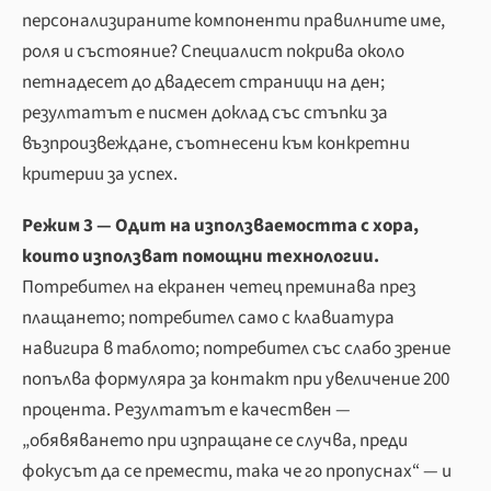
персонализираните компоненти правилните име,
роля и състояние? Специалист покрива около
петнадесет до двадесет страници на ден;
резултатът е писмен доклад със стъпки за
възпроизвеждане, съотнесени към конкретни
критерии за успех.
Режим 3 — Одит на използваемостта с хора,
които използват помощни технологии.
Потребител на екранен четец преминава през
плащането; потребител само с клавиатура
навигира в таблото; потребител със слабо зрение
попълва формуляра за контакт при увеличение 200
процента. Резултатът е качествен —
„обявяването при изпращане се случва, преди
фокусът да се премести, така че го пропуснах“ — и