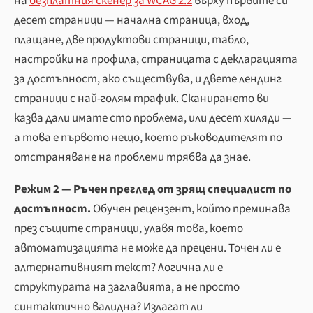
на
безплатния скенер за WCAG 2.2
върху първите си
десет страници — начална страница, вход,
плащане, две продуктови страници, табло,
настройки на профила, страницата с декларацията
за достъпност, ако съществува, и двете лендинг
страници с най-голям трафик. Сканирането ви
казва дали имате сто проблема, или десет хиляди —
а това е първото нещо, което ръководителят по
отстраняване на проблеми трябва да знае.
Режим 2 — Ръчен преглед от зрящ специалист по
достъпност.
Обучен рецензент, който преминава
през същите страници, улавя това, което
автоматизацията не може да прецени. Точен ли е
алтернативният текст? Логична ли е
структурата на заглавията, а не просто
синтактично валидна? Излагат ли