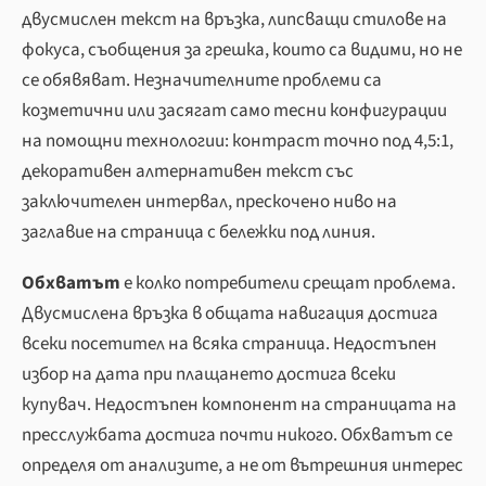
двусмислен текст на връзка, липсващи стилове на
фокуса, съобщения за грешка, които са видими, но не
се обявяват. Незначителните проблеми са
козметични или засягат само тесни конфигурации
на помощни технологии: контраст точно под 4,5:1,
декоративен алтернативен текст със
заключителен интервал, прескочено ниво на
заглавие на страница с бележки под линия.
Обхватът
е колко потребители срещат проблема.
Двусмислена връзка в общата навигация достига
всеки посетител на всяка страница. Недостъпен
избор на дата при плащането достига всеки
купувач. Недостъпен компонент на страницата на
пресслужбата достига почти никого. Обхватът се
определя от анализите, а не от вътрешния интерес