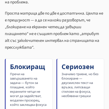
на проблема.
Проста матрица две по две е достатъчна. Целта не
е прецизност — а да се наложи разговорът, че
„блокиране на екранен четец да завърши
плащането“ не е същият проблем като „атрибут
alt със заключителен интервал на страницата на
пресслужбата“.
Блокиращ
Сериозен
Пречи на
Значимо триене, но без
завършването на
блокиране —
задача — бутон за
двусмислен текст на
плащане, който
връзка, липсващи
екранните четци не
стилове на фокуса,
могат да задействат,
необявени грешки
модален прозорец,
който заклещва фокуса