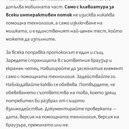
допълва мобилната част.
Само с клавиатура за
всеки интерактивен поток
не изисква никаква
помощна технология, а само изключване на
мишката, и е единственият най-ценен тест, който
можете да изпълните.
За всяка поправка протоколът е един и същ.
Заредете страницата в съответния браузър и
екранен четец. Навигирайте до засегнатия елемент
само с помощната технология. Задействайте го.
Наблюдавайте какво се обявява. Потвърдете, че
обявяването съответства на това, което зрящ
потребител би разбрал от същото
взаимодействие. Документирайте проверката —
дата, версия на помощната технология, версия на
браузъра, преминато или не.