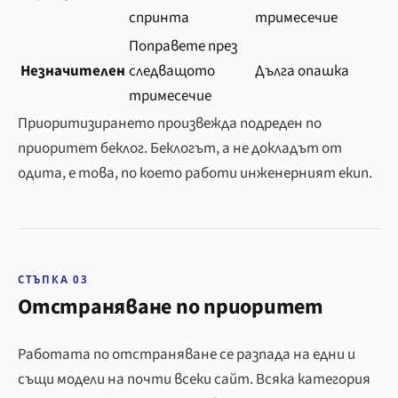
спринта
тримесечие
Поправете през
Незначителен
следващото
Дълга опашка
тримесечие
Приоритизирането произвежда подреден по
приоритет беклог. Беклогът, а не докладът от
одита, е това, по което работи инженерният екип.
СТЪПКА 03
Отстраняване по приоритет
Работата по отстраняване се разпада на едни и
същи модели на почти всеки сайт. Всяка категория