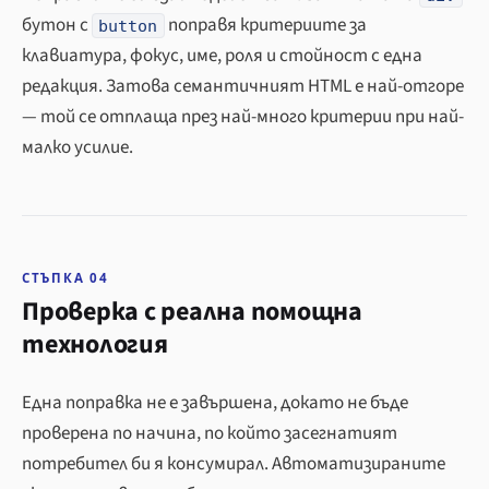
бутон с
поправя критериите за
button
клавиатура, фокус, име, роля и стойност с една
редакция. Затова семантичният HTML е най-отгоре
— той се отплаща през най-много критерии при най-
малко усилие.
СТЪПКА 04
Проверка с реална помощна
технология
Една поправка не е завършена, докато не бъде
проверена по начина, по който засегнатият
потребител би я консумирал. Автоматизираните