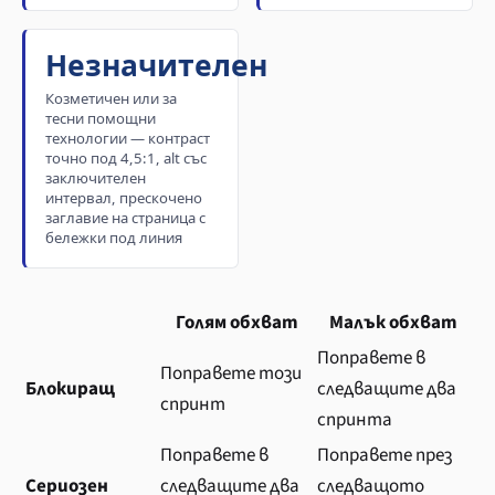
Незначителен
Козметичен или за
тесни помощни
технологии — контраст
точно под 4,5:1, alt със
заключителен
интервал, прескочено
заглавие на страница с
бележки под линия
Голям обхват
Малък обхват
Поправете в
Поправете този
Блокиращ
следващите два
спринт
спринта
Поправете в
Поправете през
Сериозен
следващите два
следващото