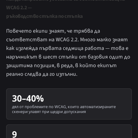
WCAG 2.2 —
ръководство стъпка по стъпка
Повечето екипи знаят, че трябва да
съответстват на WCAG 2.2. Много малко знаят
как изглежда първата седмица работа — това е
наръчникът в шест стъпки от базовия одит до
защитима позиция, в реда, в който екипът
реално следва да го изпълни.
30–40%
дял от проблемите по WCAG, които автоматизираните
скенери улавят при щедри допускания
9