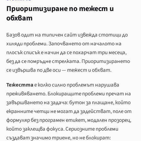
Приоритизиране по тежест и
обхват
Базов одит на типичен сайт извежда стотици до
хиляди проблеми. Започването от началото на
плосък списък е начин да се похарчат три месеца,
без да се помръдне стрелката. Приоритизирането
се извършва по две оси — тежест и обхват.
Тежестта
е колко силно проблемът нарушава
преживяването. Блокиращите проблеми пречат на
завършването на задача: бутон за плащане, който
екранните четци не могат да задействат, поле от
формуляр без програмен етикет, модален прозорец,
който заклещва фокуса. Сериозните проблеми
създават значимо триене, но не блокират: