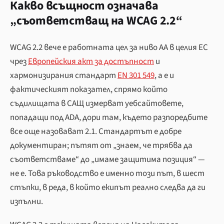
Какво всъщност означава
„съответстващ на WCAG 2.2“
WCAG 2.2 вече е работната цел за ниво AA в целия ЕС
чрез
Европейския акт за достъпност
и
хармонизирания стандарт
EN 301 549
, а е и
фактическият показател, спрямо който
съдилищата в САЩ измерват уебсайтовете,
попадащи под ADA, дори там, където разпоредбите
все още назовават 2.1. Стандартът е добре
документиран; пътят от „знаем, че трябва да
съответстваме“ до „имаме защитима позиция“ —
не е. Това ръководство е именно този път, в шест
стъпки, в реда, в който екипът реално следва да ги
изпълни.