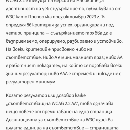
WCAG 2.2 е текущата версия на Насоките за
достъпност на уеб съдържанието, публикувана от
W3C като Препоръка през октомври 2023 г. Тя
определя 86 критерия за успех, организирани под
четири принципа — съдържанието трябва да е
възприемаемо, оперируемо, разбираемо и устойчиво.
На всеки критерий е присвоено ниво на
съответствие. Ниво A е минималният праг; ниво AA
е работният показател, на който се позовава всеки
значим регулатор; ниво AAA е стремеж и никъде не е
регулаторен минимум.
Когато регулатор или договор каже
„съответстващ на WCAG 2.2 AA“, това означава
нещо повече от преминаване на една страница.
Дефиницията за съответствие на W3C изисква
цялата единица на съответствие — страницата