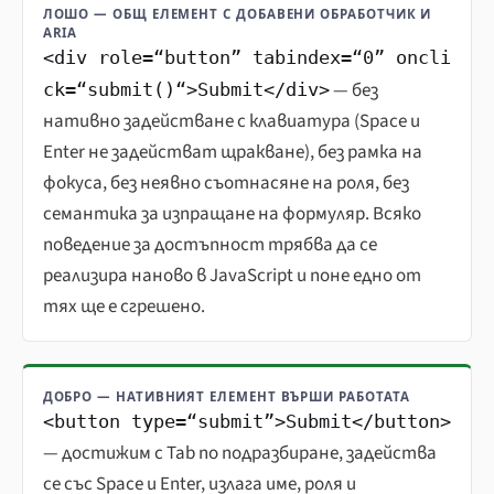
ЛОШО — ОБЩ ЕЛЕМЕНТ С ДОБАВЕНИ ОБРАБОТЧИК И
ARIA
<div role=“button” tabindex=“0” oncli
— без
ck=“submit()“>Submit</div>
нативно задействане с клавиатура (Space и
Enter не задействат щракване), без рамка на
фокуса, без неявно съотнасяне на роля, без
семантика за изпращане на формуляр. Всяко
поведение за достъпност трябва да се
реализира наново в JavaScript и поне едно от
тях ще е сгрешено.
ДОБРО — НАТИВНИЯТ ЕЛЕМЕНТ ВЪРШИ РАБОТАТА
<button type=“submit”>Submit</button>
— достижим с Tab по подразбиране, задейства
се със Space и Enter, излага име, роля и