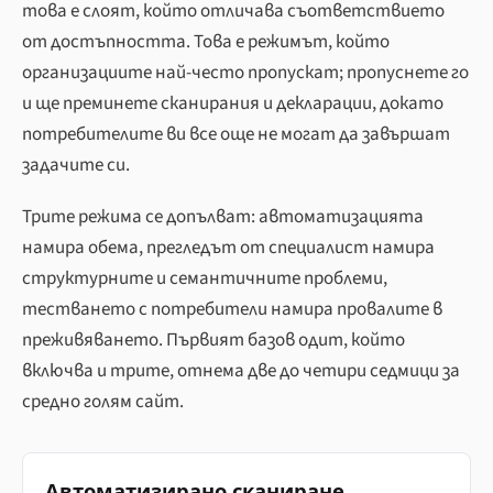
това е слоят, който отличава съответствието
от достъпността. Това е режимът, който
организациите най-често пропускат; пропуснете го
и ще преминете сканирания и декларации, докато
потребителите ви все още не могат да завършат
задачите си.
Трите режима се допълват: автоматизацията
намира обема, прегледът от специалист намира
структурните и семантичните проблеми,
тестването с потребители намира провалите в
преживяването. Първият базов одит, който
включва и трите, отнема две до четири седмици за
средно голям сайт.
Автоматизирано сканиране