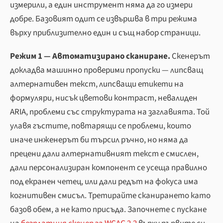
измерили, а един инструмент няма да го измери
добре. Базовият одит се извършва в три режима
върху приблизително един и същ набор страници.
Режим 1 — Автоматизирано сканиране.
Скенерът
докладва машинно проверими пропуски — липсващ
алтернативен текст, липсващи етикети на
формуляри, нисък цветови контраст, невалиден
ARIA, проблеми със структурата на заглавията. Той
улавя гъстите, повтарящи се проблеми, които
иначе инженерът би търсил ръчно, но няма да
прецени дали алтернативният текст е смислен,
дали персонализиран компонент се усеща правилно
под екранен четец, или дали редът на фокуса има
когнитивен смисъл. Третирайте сканирането като
базов обем, а не като присъда. Започнете с пускане