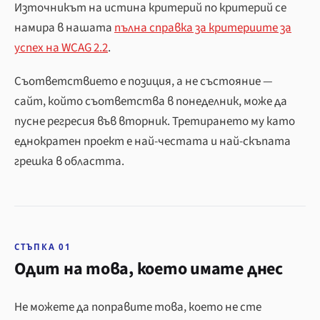
Източникът на истина критерий по критерий се
намира в нашата
пълна справка за критериите за
успех на WCAG 2.2
.
Съответствието е позиция, а не състояние —
сайт, който съответства в понеделник, може да
пусне регресия във вторник. Третирането му като
еднократен проект е най-честата и най-скъпата
грешка в областта.
СТЪПКА 01
Одит на това, което имате днес
Не можете да поправите това, което не сте