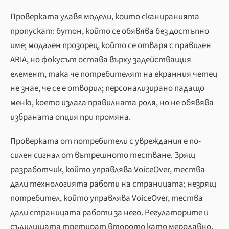
Проверката улавя модели, които сканиранията
пропускат: бутон, който се обявява без достъпно
име; модален прозорец, който се отваря с правилен
ARIA, но фокусът остава върху задействащия
елемент, така че потребителят на екранния четец
не знае, че се е отворил; персонализирано падащо
меню, което излага правилната роля, но не обявява
избраната опция при промяна.
Проверката от потребители с увреждания е по-
силен сигнал от вътрешното тестване. Зрящ
разработчик, който управлява VoiceOver, тества
дали технологията работи на страницата; незрящ
потребител, който управлява VoiceOver, тества
дали страницата работи за него. Регулаторите и
съдилищата третират второто като меродавно.