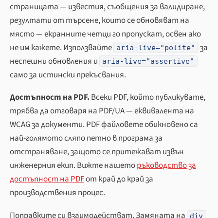
страницата — известия, съобщения за валидиране,
резултати от търсене, които се обновяват на
място — екранните четци го пропускат, освен ако
не им кажете. Използвайте
за
aria-live="polite"
неспешни обновления и
aria-live="assertive"
само за истински прекъсвания.
Достъпност на PDF.
Всеки PDF, който публикувате,
трябва да отговаря на PDF/UA — еквивалента на
WCAG за документи. PDF файловете обикновено са
най-голямото сляпо петно в програма за
отстраняване, защото се притежават извън
инженерния екип. Вижте нашето
ръководство за
достъпност на PDF
от край до край за
производствения процес.
Поправките си взаимодействат. Замяната на
div