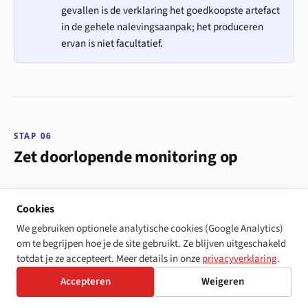
gevallen is de verklaring het goedkoopste artefact
in de gehele nalevingsaanpak; het produceren
ervan is niet facultatief.
STAP 06
Zet doorlopende monitoring op
De eerste vijf stappen produceren een momentopname. De
Cookies
zesde stap maakt die duurzaam. Webapplicaties
We gebruiken optionele analytische cookies (Google Analytics)
veranderen continu, en elke wijziging is een kans om een
om te begrijpen hoe je de site gebruikt. Ze blijven uitgeschakeld
label te verbreken, een focusring te verliezen of een
totdat je ze accepteert. Meer details in onze
privacyverklaring
.
component uit te leveren dat zichzelf als
aan NVDA
div
Accepteren
Weigeren
aankondigt. De naleving die u vorige maand bereikte,