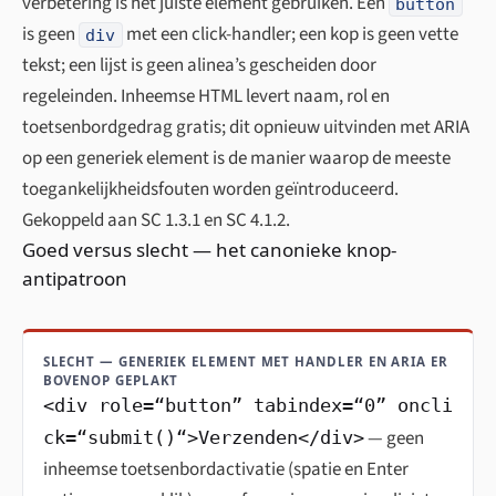
verbetering is het juiste element gebruiken. Een
button
is geen
met een click-handler; een kop is geen vette
div
tekst; een lijst is geen alinea’s gescheiden door
regeleinden. Inheemse HTML levert naam, rol en
toetsenbordgedrag gratis; dit opnieuw uitvinden met ARIA
op een generiek element is de manier waarop de meeste
toegankelijkheidsfouten worden geïntroduceerd.
Gekoppeld aan SC 1.3.1 en SC 4.1.2.
Goed versus slecht — het canonieke knop-
antipatroon
SLECHT — GENERIEK ELEMENT MET HANDLER EN ARIA ER
BOVENOP GEPLAKT
<div role=“button” tabindex=“0” oncli
— geen
ck=“submit()“>Verzenden</div>
inheemse toetsenbordactivatie (spatie en Enter