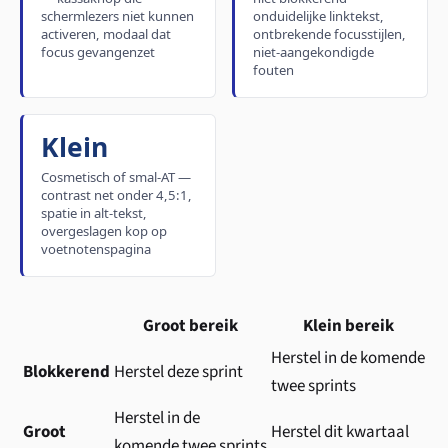
schermlezers niet kunnen
onduidelijke linktekst,
activeren, modaal dat
ontbrekende focusstijlen,
focus gevangenzet
niet-aangekondigde
fouten
Klein
Cosmetisch of smal-AT —
contrast net onder 4,5:1,
spatie in alt-tekst,
overgeslagen kop op
voetnotenspagina
Groot bereik
Klein bereik
Herstel in de komende
Blokkerend
Herstel deze sprint
twee sprints
Herstel in de
Groot
Herstel dit kwartaal
komende twee sprints