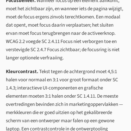
Focusbeheer.
Wanneer focus op een element aankomt,
moet het zichtbaar zijn, en wanneer iets de pagina wijzigt,
moet de focus ergens zinvols terechtkomen. Een modaal
dat opent, moet focus daarin verplaatsen; het sluiten
ervan moet focus terugbrengen naar de activeerknop.
WCAG 2.2 voegde SC 2.4.11 Focus niet verborgen toe en
verstevigde SC 2.4.7 Focus zichtbaar; de focusring is niet
langer optionele verfraaiing.
Kleurcontrast.
Tekst tegen de achtergrond moet 4,5:1
halen voor normaal en 3:1 voor groot formaat onder SC
1.4.3; interactieve UI-componenten en grafische
elementen moeten 3:1 halen onder SC 1.4.11. De meeste
overtredingen bevinden zich in marketingoppervlakken —
merkkleuren die er goed uitzien op het gekalibreerde
scherm van een ontwerper maar falen op een gewone
laptop. Een contrastcontrole in de ontwerptooling