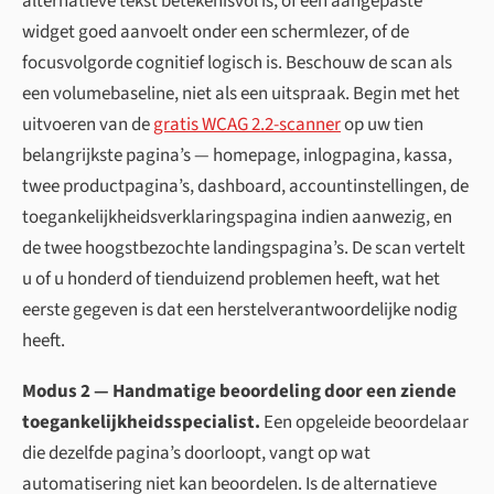
alternatieve tekst betekenisvol is, of een aangepaste
widget goed aanvoelt onder een schermlezer, of de
focusvolgorde cognitief logisch is. Beschouw de scan als
een volumebaseline, niet als een uitspraak. Begin met het
uitvoeren van de
gratis WCAG 2.2-scanner
op uw tien
belangrijkste pagina’s — homepage, inlogpagina, kassa,
twee productpagina’s, dashboard, accountinstellingen, de
toegankelijkheids­verklaringspagina indien aanwezig, en
de twee hoogstbezochte landingspagina’s. De scan vertelt
u of u honderd of tienduizend problemen heeft, wat het
eerste gegeven is dat een herstel­verantwoordelijke nodig
heeft.
Modus 2 — Handmatige beoordeling door een ziende
toegankelijkheidsspecialist.
Een opgeleide beoordelaar
die dezelfde pagina’s doorloopt, vangt op wat
automatisering niet kan beoordelen. Is de alternatieve