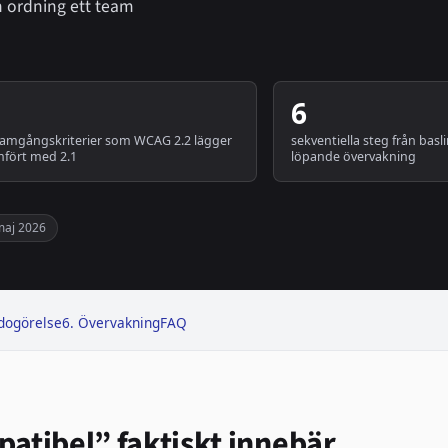
en ordning ett team
6
ramgångskriterier som WCAG 2.2 lägger
sekventiella steg från basl
ämfört med 2.1
löpande övervakning
maj 2026
dogörelse
6. Övervakning
FAQ
tibel” faktiskt innebär