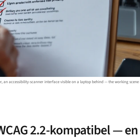
r, an accessibility-scanner interface visible on a laptop behind — the working scene
WCAG 2.2-kompatibel — en 