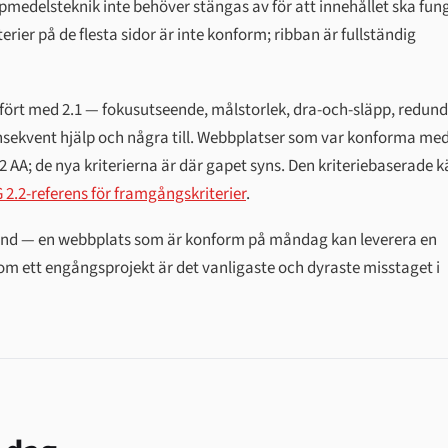
hjälpmedelsteknik inte behöver stängas av för att innehållet ska fun
erier på de flesta sidor är inte konform; ribban är fullständig
ämfört med 2.1 — fokusutseende, målstorlek, dra-och-släpp, redun
onsekvent hjälp och några till. Webbplatser som var konforma med
AA; de nya kriterierna är där gapet syns. Den kriteriebaserade k
 2.2-referens för framgångskriterier
.
llstånd — en webbplats som är konform på måndag kan leverera en
som ett engångsprojekt är det vanligaste och dyraste misstaget i