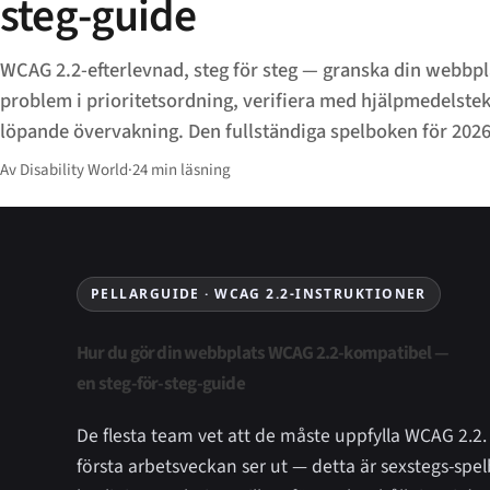
steg-guide
WCAG 2.2-efterlevnad, steg för steg — granska din webbpl
problem i prioritetsordning, verifiera med hjälpmedelstek
löpande övervakning. Den fullständiga spelboken för 2026
Av Disability World
·
24 min läsning
PELLARGUIDE · WCAG 2.2-INSTRUKTIONER
Hur du gör din webbplats WCAG 2.2-kompatibel —
en steg-för-steg-guide
De flesta team vet att de måste uppfylla WCAG 2.2.
första arbetsveckan ser ut — detta är sexstegs-spe