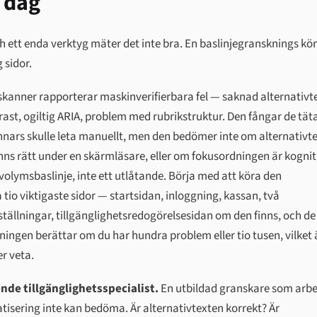
i dag
h ett enda verktyg mäter det inte bra. En baslinjegransknings kör
 sidor.
skanner rapporterar maskinverifierbara fel — saknad alternativte
ast, ogiltig ARIA, problem med rubrikstruktur. Den fångar de tät
nars skulle leta manuellt, men den bedömer inte om alternativte
ns rätt under en skärmläsare, eller om fokusordningen är kognit
olymsbaslinje, inte ett utlåtande. Börja med att köra den
 tio viktigaste sidor — startsidan, inloggning, kassan, två
tällningar, tillgänglighetsredogörelsesidan om den finns, och de
ingen berättar om du har hundra problem eller tio tusen, vilket 
r veta.
nde tillgänglighetsspecialist.
En utbildad granskare som arbe
sering inte kan bedöma. Är alternativtexten korrekt? Är