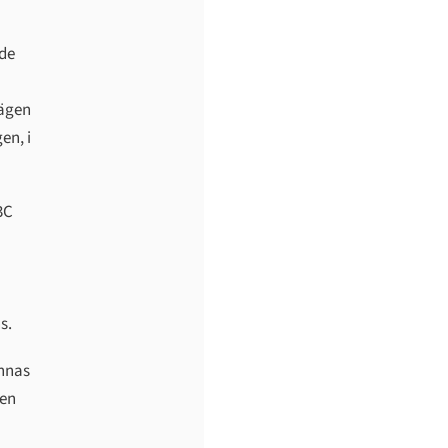
de
vägen
en, i
3C
s.
ännas
den