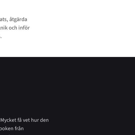
ats, åtgärda
nik och inför
.
 Mycket få vet hur den
lboken från