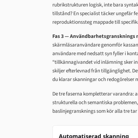
rubrikstrukturen logisk, inte bara synta
tillstånd? En specialist täcker ungefär fe
reproduktionssteg mappade till specifik
Fas 3 — Användbarhetsgransknings 
skärmläsaranvändare genomför kassan;
användare med nedsatt syn fyller i kont
“tillkännagivandet vid inlämning sker in
skiljer efterlevnad från tillgänglighet. 
du klarar skanningar och redogörelser m
De tre faserna kompletterar varandra: a
strukturella och semantiska problemen, 
baslinjegransknings som kör alla tre tar 
Automatiserad skanning