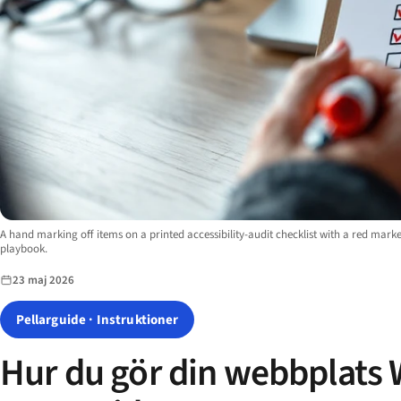
Image description:
A hand marking off items on a printed accessibility-audit checklist with a red marke
playbook.
23 maj 2026
Pellarguide · Instruktioner
Hur du gör din webbplats 