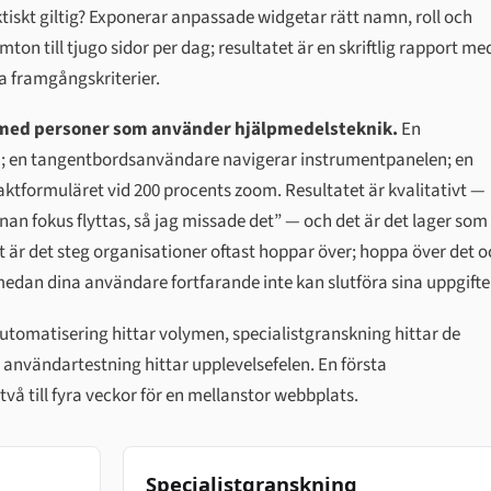
ktiskt giltig? Exponerar anpassade widgetar rätt namn, roll och
mton till tjugo sidor per dag; resultatet är en skriftlig rapport me
a framgångskriterier.
med personer som använder hjälpmedelsteknik.
En
 en tangentbordsanvändare navigerar instrumentpanelen; en
aktformuläret vid 200 procents zoom. Resultatet är kvalitativt —
nan fokus flyttas, så jag missade det” — och det är det lager som
Det är det steg organisationer oftast hoppar över; hoppa över det 
edan dina användare fortfarande inte kan slutföra sina uppgifte
utomatisering hittar volymen, specialistgranskning hittar de
användartestning hittar upplevelsefelen. En första
två till fyra veckor för en mellanstor webbplats.
Specialistgranskning