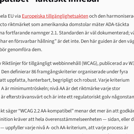
hela EU via
Europeiska tillgänglighetsakten
och den harmonisera
 facto riktmärket som amerikanska domstolar mäter ADA-täckta
na fortfarande namnger 2.1. Standarden är väl dokumenterad; 
“vi har en försvarbar hållning” är det inte. Den här guiden är den väg
kt bör genomföra dem.
Riktlinjer för tillgängligt webbinnehåll (WCAG), publicerad av W
Den definierar 86 framgångskriterier organiserade under fyra
att uppfatta, hanterbart, begripligt och robust. Varje kriterium
 A är minimumtröskeln; nivå AA är det riktmärke varje stor
A är eftersträvansvärt och är inte ett regulatoriskt golv någonstan
trakt säger “WCAG 2.2 AA-kompatibel” menar det mer än att godk
nition kräver att hela överensstämmelseenheten — sidan, eller 
 uppfyller varje nivå A- och AA-kriterium, att varje process är