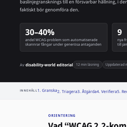
baslinjegransknings till en försvarbar hållning, i d
faktiskt bör genomföra den.
30–40%
9
andel WCAG-problem som automatiserade
nya f
skannrar fångar under generösa antaganden
till j
Av
disability-world editorial
12 min läsning
Uppdaterad 
1. Granska
INNEHÅLL
2. Triagera
3. Åtgärda
4. Verifiera
5. Re
ORIENTERING
Vad “WCAG 2.2-kompa