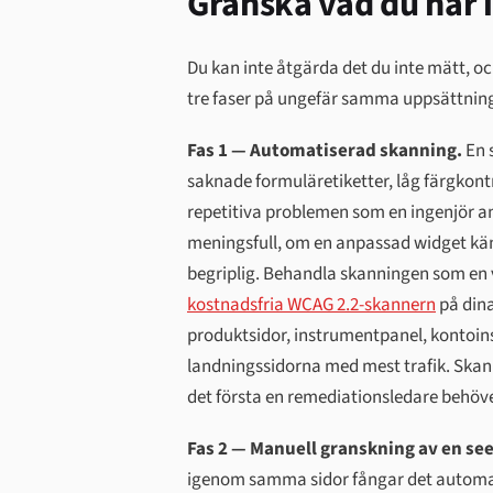
Granska vad du har 
Du kan inte åtgärda det du inte mätt, oc
tre faser på ungefär samma uppsättning
Fas 1 — Automatiserad skanning.
En 
saknade formuläretiketter, låg färgkontr
repetitiva problemen som en ingenjör an
meningsfull, om en anpassad widget kän
begriplig. Behandla skanningen som en v
kostnadsfria WCAG 2.2-skannern
på dina
produktsidor, instrumentpanel, kontoins
landningssidorna med mest trafik. Skann
det första en remediationsledare behöve
Fas 2 — Manuell granskning av en see
igenom samma sidor fångar det automati