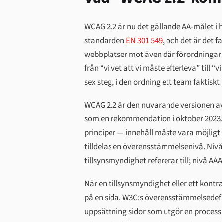
WCAG 2.2 är nu det gällande AA-målet i 
standarden
EN 301 549
, och det är det
webbplatser mot även där förordningar
från “vi vet att vi måste efterleva” till 
sex steg, i den ordning ett team faktis
WCAG 2.2 är den nuvarande versionen av 
som en rekommendation i oktober 2023. 
principer — innehåll måste vara möjligt 
tilldelas en överensstämmelsenivå. Nivå
tillsynsmyndighet refererar till; nivå AA
När en tillsynsmyndighet eller ett kon
på en sida. W3C:s överensstämmelsedefi
uppsättning sidor som utgör en process —