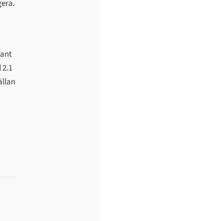
gera.
dant
 2.1
ällan