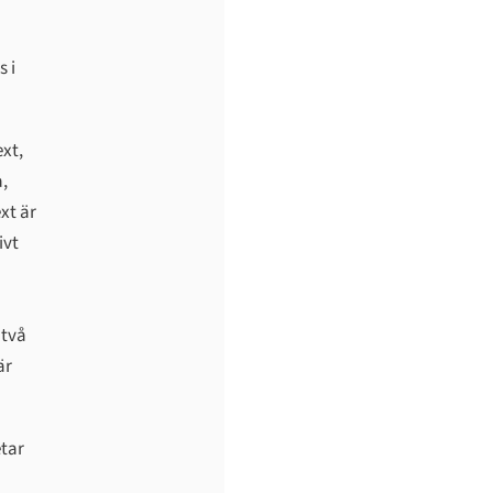
s i
xt,
a,
xt är
ivt
 två
är
tar