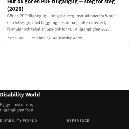
Hur du gör en PDF tillgänglig — steg för steg
(2026)
Gör en PDF tillgänglig — steg-för-steg-instruktioner för Word
och InDesign, med taggning, läsordning, alternativtext,
formulär och tabeller. Spelbok för PDF-tillgänglighet 2026.
23 maj 2026
·
13 min läsning
·
Av Disability World
Disability World
Byggd med omsorg,
tillgänglighet först.
DISABILITY WORLD
REFERENCE