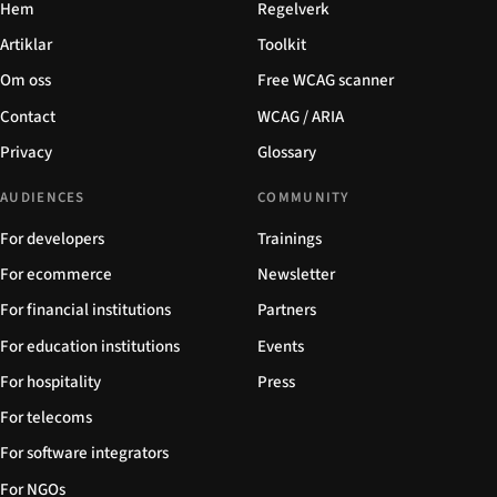
Hem
Regelverk
Artiklar
Toolkit
Om oss
Free WCAG scanner
Contact
WCAG / ARIA
Privacy
Glossary
AUDIENCES
COMMUNITY
For developers
Trainings
For ecommerce
Newsletter
For financial institutions
Partners
For education institutions
Events
For hospitality
Press
For telecoms
For software integrators
For NGOs