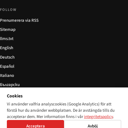
FOLLOW
Prenumerera via RSS
Sitemap
llms.txt
English
Deutsch
Español
Italiano
Български
简体中文
Cookies
Vi använder valfria analyscookies (Google Analytics) för att
förstå hur du använder webbplatsen. De är avstängda tills du
accepterar dem. Mer information finns i vår
integritetspolicy
.
© 2026 Disability World. Alla rättigheter förbehållna.
Cookie settings
Acceptera
Avböj
English
Deutsch
Español
Italiano
Български
简体中文
Polski
Français