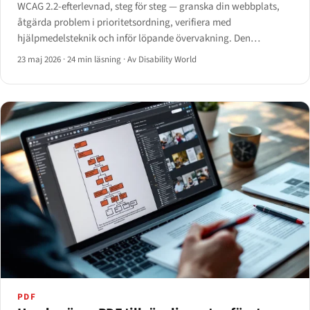
WCAG 2.2-efterlevnad, steg för steg — granska din webbplats,
åtgärda problem i prioritetsordning, verifiera med
hjälpmedelsteknik och inför löpande övervakning. Den
fullständiga spelboken för 2026.
23 maj 2026
·
24 min läsning
·
Av Disability World
PDF