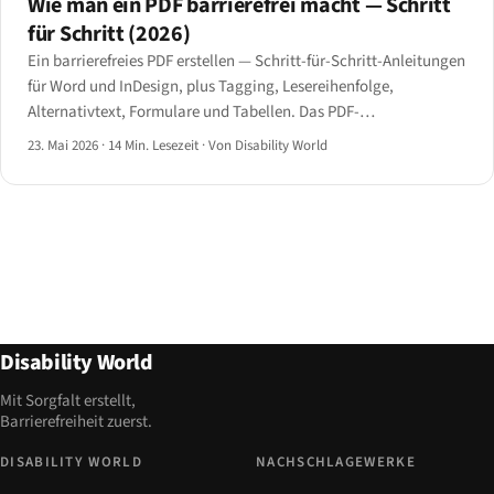
Wie man ein PDF barrierefrei macht — Schritt
für Schritt (2026)
Ein barrierefreies PDF erstellen — Schritt-für-Schritt-Anleitungen
für Word und InDesign, plus Tagging, Lesereihenfolge,
Alternativtext, Formulare und Tabellen. Das PDF-
Barrierefreiheits-Handbuch für 2026.
23. Mai 2026
·
14 Min. Lesezeit
·
Von Disability World
Disability World
Mit Sorgfalt erstellt,
Barrierefreiheit zuerst.
DISABILITY WORLD
NACHSCHLAGEWERKE