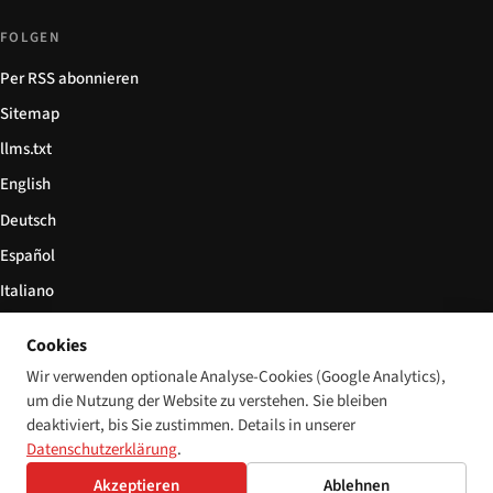
FOLGEN
Per RSS abonnieren
Sitemap
llms.txt
English
Deutsch
Español
Italiano
Български
Cookies
简体中文
Wir verwenden optionale Analyse-Cookies (Google Analytics),
um die Nutzung der Website zu verstehen. Sie bleiben
deaktiviert, bis Sie zustimmen. Details in unserer
Datenschutzerklärung
.
© 2026 Disability World. Alle Rechte vorbehalten.
Cookie-Einstellungen
Akzeptieren
Ablehnen
English
Deutsch
Español
Italiano
Български
简体中文
Polski
Français