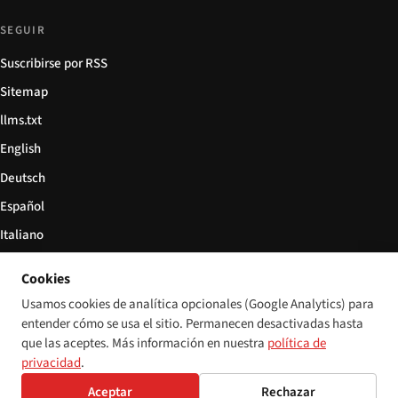
SEGUIR
Suscribirse por RSS
Sitemap
llms.txt
English
Deutsch
Español
Italiano
Български
Cookies
简体中文
Usamos cookies de analítica opcionales (Google Analytics) para
entender cómo se usa el sitio. Permanecen desactivadas hasta
que las aceptes. Más información en nuestra
política de
privacidad
.
© 2026 Disability World. Todos los derechos reservados.
Configuración de cookies
Aceptar
Rechazar
English
Deutsch
Español
Italiano
Български
简体中文
Polski
Français