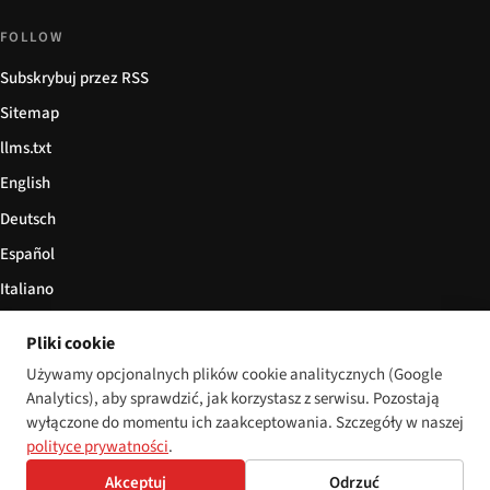
FOLLOW
Subskrybuj przez RSS
Sitemap
llms.txt
English
Deutsch
Español
Italiano
Български
Pliki cookie
简体中文
Używamy opcjonalnych plików cookie analitycznych (Google
Analytics), aby sprawdzić, jak korzystasz z serwisu. Pozostają
wyłączone do momentu ich zaakceptowania. Szczegóły w naszej
polityce prywatności
.
© 2026 Disability World. Wszelkie prawa zastrzeżone.
Cookie settings
Akceptuj
Odrzuć
English
Deutsch
Español
Italiano
Български
简体中文
Polski
Français