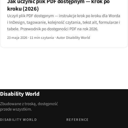
Jak uczynić plik PDF dostępnym — krok po
kroku (2026)
Uczyń plik PDF dostępnym — instrukcje krok po kroku dla Worda
i InDesign, tagowanie, kolejność czytania, tekst alt, formularze i
tabele. Przewodnik po dostępności PDF na rok 2026.
23 maja 2026
·
11 min czytania
·
Autor Disability World
Disability World
Zbudowane z troską, dostępność
przede wszystkim.
DISABILITY WORLD
REFERENCE