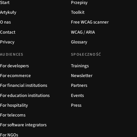
Start
Przepisy
Artykuły
Toolkit
O nas
Free WCAG scanner
Contact
WCAG / ARIA
Privacy
Glossary
AUDIENCES
SPOŁECZNOŚĆ
For developers
Trainings
For ecommerce
Newsletter
For financial institutions
Partners
For education institutions
Events
For hospitality
Press
For telecoms
For software integrators
For NGOs