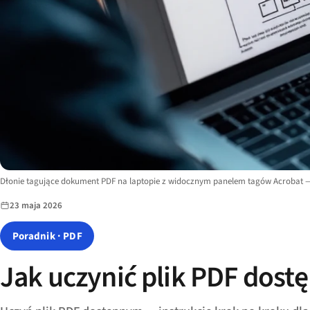
Image description:
Dłonie tagujące dokument PDF na laptopie z widocznym panelem tagów Acrobat — 
23 maja 2026
Poradnik · PDF
Jak uczynić plik PDF dost