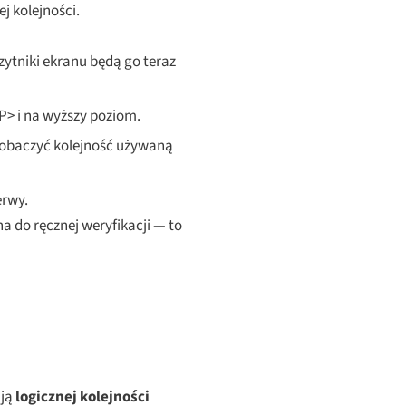
j kolejności.
Czytniki ekranu będą go teraz
P> i na wyższy poziom.
zobaczyć kolejność używaną
erwy.
a do ręcznej weryfikacji — to
ują
logicznej kolejności