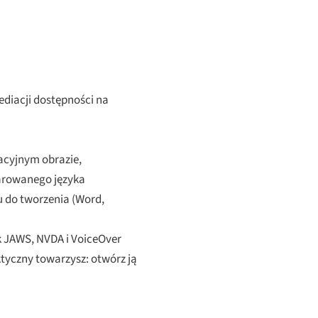
ediacji dostępności na
acyjnym obrazie,
larowanego języka
u do tworzenia (Word,
k JAWS, NVDA i VoiceOver
ktyczny towarzysz: otwórz ją