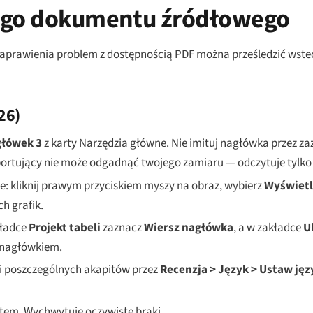
nego dokumentu źródłowego
 naprawienia problem z dostępnością PDF można prześledzić ws
26)
łówek 3
z karty Narzędzia główne. Nie imituj nagłówka przez zaz
portujący nie może odgadnąć twojego zamiaru — odczytuje tylko
: kliknij prawym przyciskiem myszy na obraz, wybierz
Wyświetl
h grafik.
kładce
Projekt tabeli
zaznacz
Wiersz nagłówka
, a w zakładce
U
t nagłówkiem.
ki poszczególnych akapitów przez
Recenzja > Język > Ustaw jęz
tem. Wychwytuje oczywiste braki.