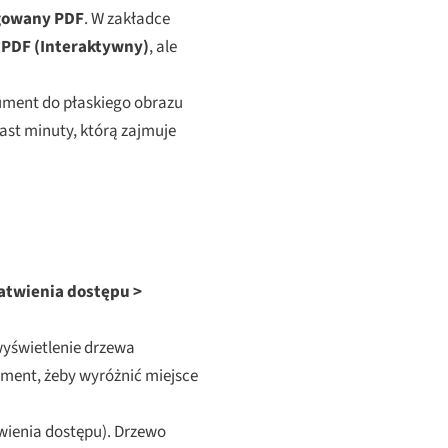
gowany PDF
. W zakładce
PDF (Interaktywny)
, ale
ument do płaskiego obrazu
ast minuty, którą zajmuje
łatwienia dostępu >
wyświetlenie drzewa
lement, żeby wyróżnić miejsce
wienia dostępu). Drzewo