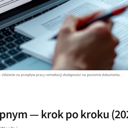
zbliżenie na przepływ pracy remediacji dostępności na poziomie dokumentu.
ępnym — krok po kroku (20