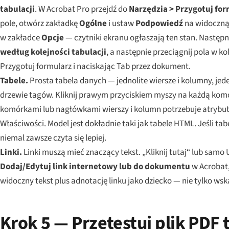
tabulacji
. W Acrobat Pro przejdź do
Narzędzia > Przygotuj fo
pole, otwórz zakładkę
Ogólne
i ustaw
Podpowiedź
na widoczną 
w zakładce
Opcje
— czytniki ekranu ogłaszają ten stan. Następ
według kolejności tabulacji
, a następnie przeciągnij pola w k
Przygotuj formularz i naciskając Tab przez dokument.
Tabele.
Prosta tabela danych — jednolite wiersze i kolumny, je
drzewie tagów. Kliknij prawym przyciskiem myszy na każdą kom
komórkami lub nagłówkami wierszy i kolumn potrzebuje atryb
Właściwości. Model jest dokładnie taki jak tabele HTML. Jeśli ta
niemal zawsze czyta się lepiej.
Linki.
Linki muszą mieć znaczący tekst. „Kliknij tutaj“ lub samo
Dodaj/Edytuj link internetowy lub do dokumentu
w Acrobat,
widoczny tekst plus adnotację linku jako dziecko — nie tylko wsk
Krok 5 — Przetestuj plik PDF 