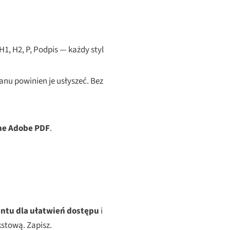
H1, H2, P, Podpis — każdy styl
kranu powinien je usłyszeć. Bez
pne Adobe PDF
.
ntu dla ułatwień dostępu
i
kstową. Zapisz.