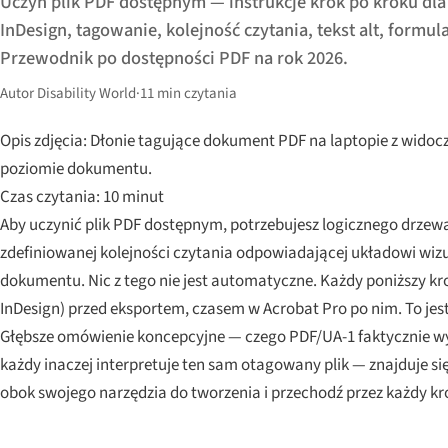
Uczyń plik PDF dostępnym — instrukcje krok po kroku dla
InDesign, tagowanie, kolejność czytania, tekst alt, formula
Przewodnik po dostępności PDF na rok 2026.
Autor Disability World
·
11 min czytania
Opis zdjęcia: Dłonie tagujące dokument PDF na laptopie z wido
poziomie dokumentu.
Czas czytania: 10 minut
Aby uczynić plik PDF dostępnym, potrzebujesz logicznego drze
zdefiniowanej kolejności czytania odpowiadającej układowi wi
dokumentu. Nic z tego nie jest automatyczne. Każdy poniższy kr
InDesign) przed eksportem, czasem w Acrobat Pro po nim. To jes
Głębsze omówienie koncepcyjne — czego PDF/UA-1 faktycznie wy
każdy inaczej interpretuje ten sam otagowany plik — znajduje si
obok swojego narzędzia do tworzenia i przechodź przez każdy kro