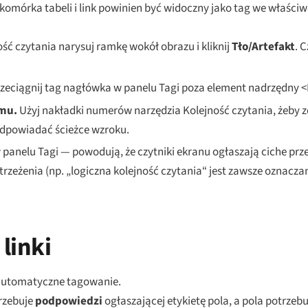
komórka tabeli i link powinien być widoczny jako tag we właściwe
ść czytania narysuj ramkę wokół obrazu i kliknij
Tło/Artefakt
. 
zeciągnij tag nagłówka w panelu Tagi poza element nadrzędny <
emu.
Użyj nakładki numerów narzędzia Kolejność czytania, żeby 
odpowiadać ścieżce wzroku.
 panelu Tagi — powodują, że czytniki ekranu ogłaszają ciche prz
rzeżenia (np. „logiczna kolejność czytania“ jest zawsze oznaczan
linki
 automatyczne tagowanie.
rzebuje
podpowiedzi
ogłaszającej etykietę pola, a pola potrzeb