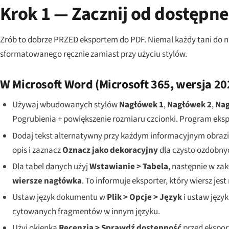
Krok 1 — Zacznij od dostęp
Zrób to dobrze PRZED eksportem do PDF. Niemal każdy tani do
sformatowanego ręcznie zamiast przy użyciu stylów.
W Microsoft Word (Microsoft 365, wersja 20
Używaj wbudowanych stylów
Nagłówek 1
,
Nagłówek 2
,
Nag
Pogrubienia + powiększenie rozmiaru czcionki. Program eks
Dodaj tekst alternatywny przy każdym informacyjnym obrazie
opis i zaznacz
Oznacz jako dekoracyjny
dla czysto ozdobnyc
Dla tabel danych użyj
Wstawianie > Tabela
, następnie w za
wiersze nagłówka
. To informuje eksporter, który wiersz jes
Ustaw język dokumentu w
Plik > Opcje > Język
i ustaw języ
cytowanych fragmentów w innym języku.
Użyj okienka
Recenzja > Sprawdź dostępność
przed ekspor