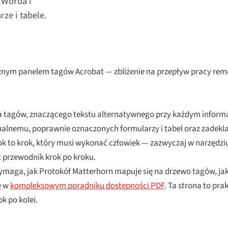
 Worda i
rze i tabele.
cznym panelem tagów Acrobat — zbliżenie na przepływ pracy rem
wa tagów, znaczącego tekstu alternatywnego przy każdym inform
zualnemu, poprawnie oznaczonych formularzy i tabel oraz zadek
ok to krok, który musi wykonać człowiek — zazwyczaj w narzędzi
t przewodnik krok po kroku.
maga, jak Protokół Matterhorn mapuje się na drzewo tagów, ja
ę w
kompleksowym poradniku dostępności PDF
. Ta strona to pra
k po kolei.