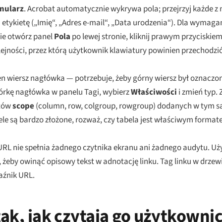
rmularz
. Acrobat automatycznie wykrywa pola; przejrzyj każde z n
etykietę („Imię“, „Adres e-mail“, „Data urodzenia“). Dla wymag
nie otwórz panel
Pola
po lewej stronie, kliknij prawym przyciskie
olejności, przez którą użytkownik klawiatury powinien przechodzi
den wiersz nagłówka — potrzebuje, żeby górny wiersz był oznaczo
órkę nagłówka w panelu Tagi, wybierz
Właściwości
i zmień typ.
utów
scope
(column, row, colgroup, rowgroup) dodanych w tym
bele są bardzo złożone, rozważ, czy tabela jest właściwym format
 URL nie spełnia żadnego czytnika ekranu ani żadnego audytu. Uży
 żeby owinąć opisowy tekst w adnotację linku. Tag linku w drze
aźnik URL.
tak, jak czytają go użytkowni