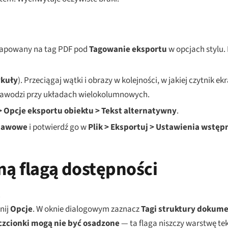
 zmapowany na tag PDF pod
Tagowanie eksportu
w opcjach stylu. 
ykuły
). Przeciągaj wątki i obrazy w kolejności, w jakiej czytnik e
 zawodzi przy układach wielokolumnowych.
> Opcje eksportu obiektu > Tekst alternatywny
.
stawowe
i potwierdź go w
Plik > Eksportuj > Ustawienia wstę
ną flagą dostępności
.
knij
Opcje
. W oknie dialogowym zaznacz
Tagi struktury dokume
czcionki mogą nie być osadzone
— ta flaga niszczy warstwę te