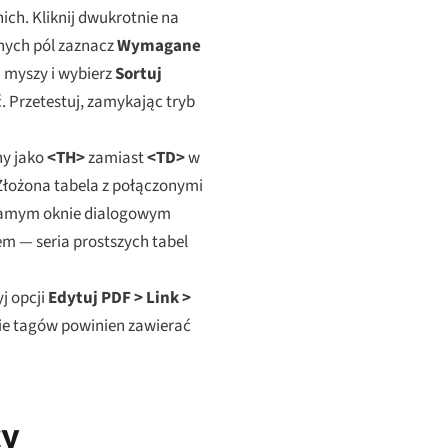
ich. Kliknij dwukrotnie na
anych pól zaznacz
Wymagane
m myszy i wybierz
Sortuj
ć. Przetestuj, zamykając tryb
ny jako
<TH>
zamiast
<TD>
w
 Złożona tabela z połączonymi
 samym oknie dialogowym
em — seria prostszych tabel
j opcji
Edytuj PDF > Link >
wie tagów powinien zawierać
cy