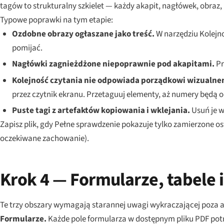
tagów to strukturalny szkielet — każdy akapit, nagłówek, obraz, 
Typowe poprawki na tym etapie:
Ozdobne obrazy ogłaszane jako treść.
W narzędziu Kolejno
pomijać.
Nagłówki zagnieżdżone niepoprawnie pod akapitami.
Pr
Kolejność czytania nie odpowiada porządkowi wizualn
przez czytnik ekranu. Przetaguuj elementy, aż numery będą 
Puste tagi z artefaktów kopiowania i wklejania.
Usuń je w
Zapisz plik, gdy Pełne sprawdzenie pokazuje tylko zamierzone ost
oczekiwane zachowanie).
Krok 4 — Formularze, tabele i 
Te trzy obszary wymagają starannej uwagi wykraczającej poza
Formularze.
Każde pole formularza w dostępnym pliku PDF pot