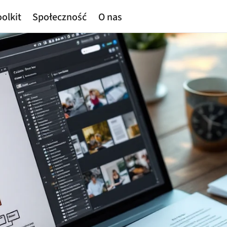
olkit
Społeczność
O nas