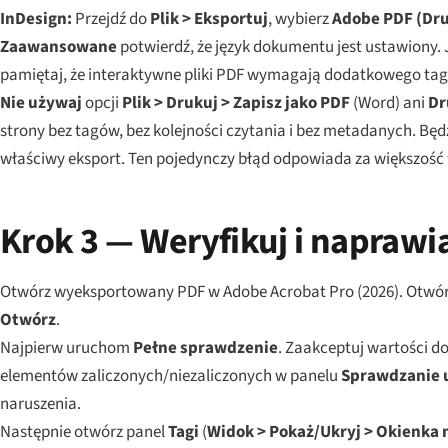
InDesign:
Przejdź do
Plik > Eksportuj
, wybierz
Adobe PDF (Dr
Zaawansowane
potwierdź, że język dokumentu jest ustawiony.
pamiętaj, że interaktywne pliki PDF wymagają dodatkowego tag
Nie używaj
opcji
Plik > Drukuj > Zapisz jako PDF
(Word) ani
Dr
strony bez tagów, bez kolejności czytania i bez metadanych. Bę
właściwy eksport. Ten pojedynczy błąd odpowiada za większoś
Krok 3 — Weryfikuj i naprawi
Otwórz wyeksportowany PDF w Adobe Acrobat Pro (2026). Otwór
Otwórz
.
Najpierw uruchom
Pełne sprawdzenie
. Zaakceptuj wartości d
elementów zaliczonych/niezaliczonych w panelu
Sprawdzanie 
naruszenia.
Następnie otwórz panel
Tagi
(
Widok > Pokaż/Ukryj > Okienka n