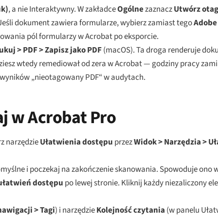
uk)
, a nie Interaktywny. W zakładce
Ogólne
zaznacz
Utwórz ota
 Jeśli dokument zawiera formularze, wybierz zamiast tego
Adobe 
owania pól formularzy w Acrobat po eksporcie.
ukuj > PDF > Zapisz jako PDF
(macOS). Ta droga renderuje dok
dziesz wtedy remediował od zera w Acrobat — godziny pracy zami
ć wyników „nieotagowany PDF“ w audytach.
aj w Acrobat Pro
z narzędzie
Ułatwienia dostępu
przez
Widok > Narzędzia > U
omyślne i poczekaj na zakończenie skanowania. Spowoduje ono 
ułatwień dostępu
po lewej stronie. Kliknij każdy niezaliczony e
awigacji > Tagi
) i narzędzie
Kolejność czytania
(w panelu Ułat