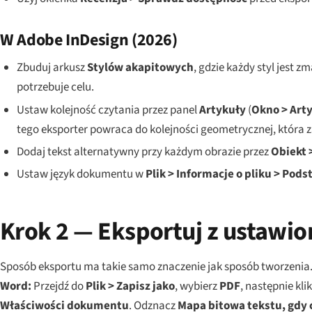
W Adobe InDesign (2026)
Zbuduj arkusz
Stylów akapitowych
, gdzie każdy styl jest
potrzebuje celu.
Ustaw kolejność czytania przez panel
Artykuły
(
Okno > Art
tego eksporter powraca do kolejności geometrycznej, która
Dodaj tekst alternatywny przy każdym obrazie przez
Obiekt 
Ustaw język dokumentu w
Plik > Informacje o pliku > Pod
Krok 2 — Eksportuj z ustawio
Sposób eksportu ma takie samo znaczenie jak sposób tworzenia
Word:
Przejdź do
Plik > Zapisz jako
, wybierz
PDF
, następnie kli
Właściwości dokumentu
. Odznacz
Mapa bitowa tekstu, gdy 