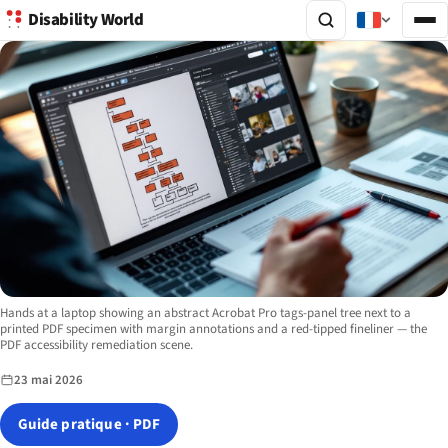
Disability World
Image description:
Hands at a laptop showing an abstract Acrobat Pro tags-panel tree next to a
printed PDF specimen with margin annotations and a red-tipped fineliner — the
PDF accessibility remediation scene.
23 mai 2026
Guide pratique · PDF