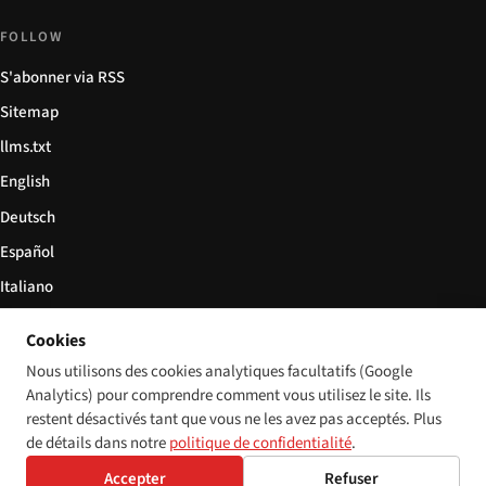
FOLLOW
S'abonner via RSS
Sitemap
llms.txt
English
Deutsch
Español
Italiano
Български
Cookies
简体中文
Nous utilisons des cookies analytiques facultatifs (Google
Analytics) pour comprendre comment vous utilisez le site. Ils
restent désactivés tant que vous ne les avez pas acceptés. Plus
de détails dans notre
politique de confidentialité
.
© 2026 Disability World. Tous droits réservés.
Cookie settings
Accepter
Refuser
English
Deutsch
Español
Italiano
Български
简体中文
Polski
Français