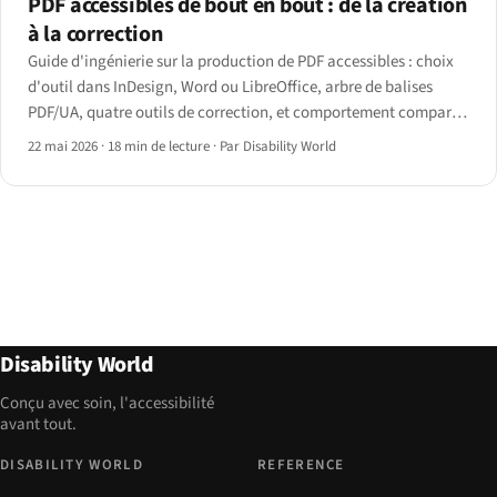
PDF accessibles de bout en bout : de la création
à la correction
Guide d'ingénierie sur la production de PDF accessibles : choix
d'outil dans InDesign, Word ou LibreOffice, arbre de balises
PDF/UA, quatre outils de correction, et comportement comparé
de JAWS, NVDA, VoiceOver et ChromeVox sur un PDF balisé.
22 mai 2026
·
18 min de lecture
·
Par Disability World
Disability World
Conçu avec soin, l'accessibilité
avant tout.
DISABILITY WORLD
REFERENCE