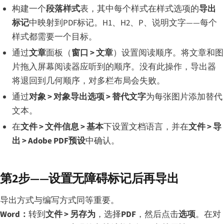
构建一个
段落样式
表，其中每个样式在样式选项的
导出
标记
中映射到PDF标记。H1、H2、P、说明文字——每个
样式都需要一个目标。
通过
文章
面板（
窗口 > 文章
）设置阅读顺序。将文章和图
片拖入屏幕阅读器应听到的顺序。没有此操作，导出器
将退回到几何顺序，对多栏布局会失败。
通过
对象 > 对象导出选项 > 替代文字
为每张图片添加替代
文本。
在
文件 > 文件信息 > 基本
下设置文档语言，并在
文件 > 导
出 > Adobe PDF预设
中确认。
第2步——设置无障碍标记后再导出
导出方式与编写方式同等重要。
Word：
转到
文件 > 另存为
，选择
PDF
，然后点击
选项
。在对