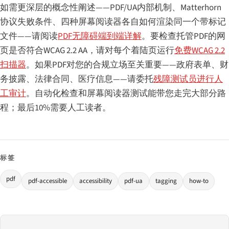
如需更深层的概念性阐述——PDF/UA内部机制、Matterhorn
协议失败条件、四种屏幕阅读器各自如何渲染同一个带标记
文件——请阅读
PDF无障碍端到端详解
。要检查托管PDF的网
页是否符合WCAG 2.2 AA，请对每个着陆页运行
免费WCAG 2.2
扫描器
。如果PDF对您的合规立场至关重要——政府表单、财
务披露、法律合同、医疗信息——请委托
残障测试员进行人
工审计
。自动化检查和屏幕阅读器测试能带您走完大部分路
程；最后10%需要人工读者。
标签
pdf
pdf-accessible
accessibility
pdf-ua
tagging
how-to