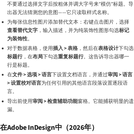
不要通过选择文字后按粗体并调大字号来”模仿”标题。导
出器无法猜测您的意图——它只读取样式名称。
为每张信息性图片添加替代文本：右键点击图片，选择
查看替代文字
，输入描述，并为纯装饰性图形勾选
标记
为装饰性
。
对于数据表格，使用
插入 > 表格
，然后在
表格设计
下勾选
标题行
，在
布局
下勾选
重复标题行
。这告诉导出器哪一
行是标题。
在
文件 > 选项 > 语言
下设置文档语言，并通过
审阅 > 语言
> 设置校对语言
为任何引用的其他语言段落设置逐段语
言。
导出前使用
审阅 > 检查辅助功能
窗格。它能捕获明显的遗
漏。
在Adobe InDesign中（2026年）