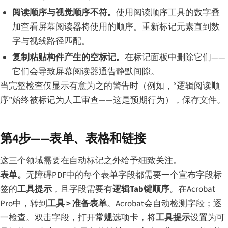
阅读顺序与视觉顺序不符。
使用阅读顺序工具的数字叠
加查看屏幕阅读器将使用的顺序。重新标记元素直到数
字与视线路径匹配。
复制粘贴构件产生的空标记。
在标记面板中删除它们——
它们会导致屏幕阅读器通告静默间隙。
当完整检查仅显示有意为之的警告时（例如，“逻辑阅读顺
序”始终被标记为人工审查——这是预期行为），保存文件。
第4步——表单、表格和链接
这三个领域需要在自动标记之外给予细致关注。
表单。
无障碍PDF中的每个表单字段都需要一个宣布字段标
签的
工具提示
，且字段需要有
逻辑Tab键顺序
。在Acrobat
Pro中，转到
工具 > 准备表单
。Acrobat会自动检测字段；逐
一检查。双击字段，打开
常规
选项卡，将
工具提示
设置为可