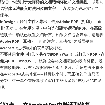
话框中勾选
用于无障碍的文档结构标记
和
文档属性
。取消勾
选
字体无法嵌入时使用位图文字
——该选项会破坏文字层。
保存。
InDesign：
转到
文件 > 导出
，选择
Adobe PDF（打印）
，而
非”互动”。在
常规
选项卡中勾选
创建带标记的PDF
。在
高级
选项卡中确认已设置文档语言。如果文档包含表单，请选择
Adobe PDF（互动）
，但请注意，互动PDF之后需要在
Acrobat中进行额外的表单字段标记。
不要
使用
文件 > 打印 > 另存为PDF
（Word）或
打印 > PDF > 存
储为PDF
（macOS）。该路径会将文档渲染为没有标记、没
有阅读顺序、没有元数据的平面页面图片。之后您将不得不
在Acrobat中从头修复——耗费数小时，而正确的导出只需一
分钟。这一单个错误导致了审计中绝大多数”未标记PDF”发
现。