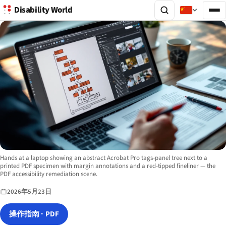
Disability World
Image description:
Hands at a laptop showing an abstract Acrobat Pro tags-panel tree next to a
printed PDF specimen with margin annotations and a red-tipped fineliner — the
PDF accessibility remediation scene.
2026年5月23日
操作指南 · PDF