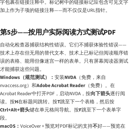
字包裹在链接注释中。标记树中的链接标记应包含可见文字
加上作为子项的链接注释——而不仅仅是URL指针。
第5步——按用户实际阅读方式测试PDF
自动化检查器捕获结构性错误。它们不捕获体验性错误——
技术上存在但无用的替代文本、技术上已标记但阅读顺序错
误的表格、能用但像迷宫一样的表单。只有屏幕阅读器测试
才能捕获这些问题。
Windows（规范测试）：
安装
NVDA
（免费，来自
nvaccess.org）和
Adobe Acrobat Reader
（免费）。在
Acrobat Reader中打开PDF，启动NVDA，按
向下箭头
逐行阅
读。按
H
在标题间跳转。按
T
跳至下一个表格，然后按
Ctrl+Alt+箭头
键在单元格间导航。按
F
跳至下一个表单字
段。
macOS：
VoiceOver + 预览对PDF标记的支持
不
好——预览在