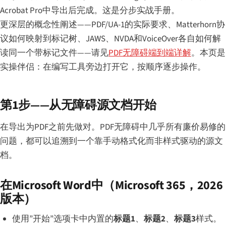
Acrobat Pro中导出后完成。这是分步实战手册。
更深层的概念性阐述——PDF/UA-1的实际要求、Matterhorn协
议如何映射到标记树、JAWS、NVDA和VoiceOver各自如何解
读同一个带标记文件——请见
PDF无障碍端到端详解
。本页是
实操伴侣：在编写工具旁边打开它，按顺序逐步操作。
第1步——从无障碍源文档开始
在导出为PDF之前先做对。PDF无障碍中几乎所有廉价易修的
问题，都可以追溯到一个靠手动格式化而非样式驱动的源文
档。
在Microsoft Word中（Microsoft 365，2026
版本）
使用”开始”选项卡中内置的
标题1
、
标题2
、
标题3
样式。