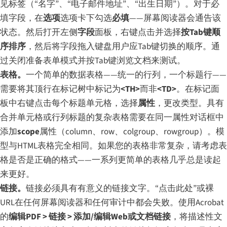
见标签（“名字”、“电子邮件地址”、“出生日期”）。对于必
填字段，在
选项
选项卡下勾选
必填
——屏幕阅读器会通告该
状态。然后打开左侧
字段
面板，右键点击并选择
按Tab键顺
序排序
，然后将字段拖入键盘用户应Tab键切换的顺序。通
过关闭准备表单模式并按Tab键浏览文档来测试。
表格。
一个简单的数据表格——统一的行列，一个标题行——
需要将其顶行在标记树中标记为
<TH>
而非
<TD>
。在标记面
板中右键点击每个标题单元格，选择
属性
，更改类型。具有
合并单元格或行列标题的复杂表格需要在同一属性对话框中
添加
scope
属性（column、row、colgroup、rowgroup）。模
型与HTML表格完全相同。如果您的表格非常复杂，请考虑表
格是否是正确的格式——一系列更简单的表格几乎总是读起
来更好。
链接。
链接必须具有有意义的链接文字。“点击此处”或裸
URL在任何屏幕阅读器和任何审计中都会失败。使用Acrobat
的
编辑PDF > 链接 > 添加/编辑Web或文档链接
，将描述性文