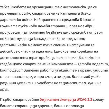
Уебсайтовете на организациите с нестопанска цел се
променят с всяко стартиране на кампания и всеки
дарителски цикъл. Набирането на средства в края на
годината пуска нови целеви страници през ноември;
прозорецът за пролетни безвъзмездни средства отваря
нови формуляри за кандидатстване през март;
застъпнически момент пуска спешен инструмент за
действие онлайн за една нощ. Еднократна корекция на
достъпността трае приблизително толкова, колкото
следващото стартиране на кампанията — затова моделът,
който действително работи за екипите на организациите
с нестопанска цел, е три слоя, а не един. Всеки слой улавя
различни дефекти и слоевете не са заместители един на
друг.
Първо, стартирайте
безплатен скенер за WCAG 2.2
срещу
вашата страница за дарения, вашия портал за