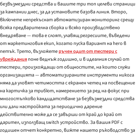
безвъзмездни средства и вашите три топ целеви страници
за кампании днес, за да установите базова линия. Второ,
включете непрекъснат автоматизиран мониторинг срещу
всяка предварителна сборка и всяко производствено
внедряване — това е слоят, улавящ регресиите, въведени
от маркетинговия екип, когато пуска вариант на hero в
петък. Трето, възложете
ръчен одит от тестери с
увреждания
поне веднъж годишно, и в идеалния случай от
тестери, произхождащи от общностите, на които служи
организацията — автоматизираните инструменти никога
няма да уловят четимостта с екранен четец на посвещение
на картичка за трибют, намерението за ред на фокус при
многостъпково кандидатстване за безвъзмездни средства
или дали настройката за периодично дарение
действително може да се завърши от край до край от
дарител, използващ switch устройство. За вашия PDF с
годишен отчет конкретно, вижте нашето ръководство за