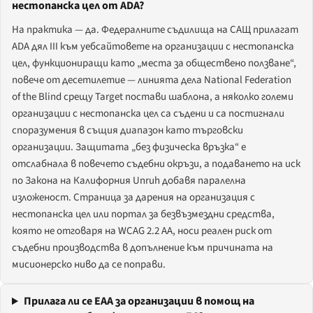
нестопанска цел от ADA?
На практика — да. Федералните съдилища на САЩ прилагат
ADA дял III към уебсайтовете на организации с нестопанска
цел, функциониращи като „места за обществено ползване“,
повече от десетилетие — линията дела National Federation
of the Blind срещу Target постави шаблона, а няколко големи
организации с нестопанска цел са съдени и са постигнали
споразумения в същия диапазон като търговски
организации. Защитата „без физическа връзка“ е
отслабнала в повечето съдебни окръзи, а подаването на иск
по Закона на Калифорния Unruh добавя паралелна
изложеност. Страница за дарения на организация с
нестопанска цел или портал за безвъзмездни средства,
която не отговаря на WCAG 2.2 AA, носи реален риск от
съдебни производства в допълнение към причината на
мисионерско ниво да се поправи.
Прилага ли се EAA за организации в помощ на