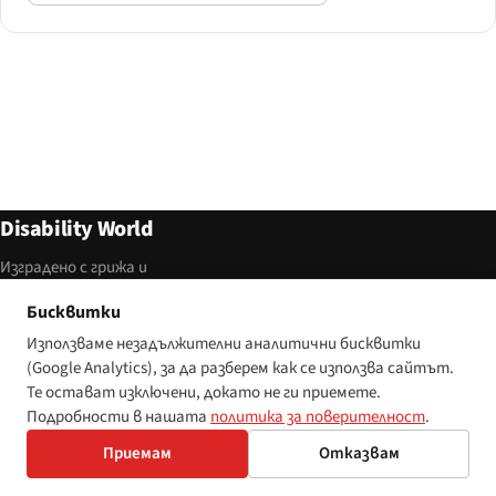
Disability World
Изградено с грижа и
достъпност.
Бисквитки
DISABILITY WORLD
СПРАВОЧНИЦИ
Използваме незадължителни аналитични бисквитки
(Google Analytics), за да разберем как се използва сайтът.
Начало
Регулации
Те остават изключени, докато не ги приемете.
Статии
Инструменти
Подробности в нашата
политика за поверителност
.
За нас
Безплатен скенер
Приемам
Отказвам
Контакти
WCAG / ARIA