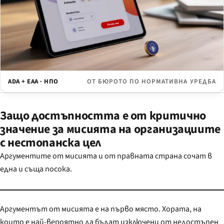
ADA + EAA · НПО
ОТ БЮРОТО ПО НОРМАТИВНА УРЕДБА
Защо достъпността е от критично
значение за мисията на организациите
с нестопанска цел
Аргументите от мисията и от правната страна сочат в
една и съща посока.
Аргументът от мисията е на първо място. Хората, на
които е най-вероятно да бъдат изключени от недостъпен