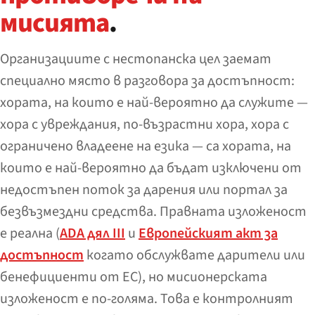
мисията
.
Организациите с нестопанска цел заемат
специално място в разговора за достъпност:
хората, на които е най-вероятно да служите —
хора с увреждания, по-възрастни хора, хора с
ограничено владеене на езика — са хората, на
които е най-вероятно да бъдат изключени от
недостъпен поток за дарения или портал за
безвъзмездни средства. Правната изложеност
е реална (
ADA дял III
и
Европейският акт за
достъпност
когато обслужвате дарители или
бенефициенти от ЕС), но мисионерската
изложеност е по-голяма. Това е контролният