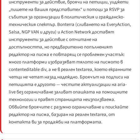
инструменти за действие, броячи на петиции, уиджети
„пишете на вашия представител“ и потоци за RSVP за
събития за организации в политическия и гражданско-
техническия спектър. Bonterra (сливането на EveryAction,
Salsa, NGP VAN и други) и Action Network доставят
инструменти за действие с отчитане на
достъпността, но предварително попълненият
редактор на писма е повтарящ се проблемен участък:
много платформи изобразяват тялото на писмото в
contenteditable div, а не в реален textarea, което екранните
четци не четат назад надеждно. Броячът на подписи на
петицията е другото — честите актуализации на aria-
live без ограничаване заливат опашката на помощните
технологии и правят страницата неизползваема.
Обвийте броячите с разумно ограничаване и поискайте
редактор на писма, базиран на реален textarea, от
контакта ви за продажби на платформата.