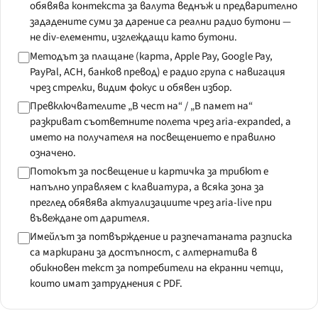
обявява контекста за валута веднъж и предварително
зададените суми за дарение са реални радио бутони —
не div-елементи, изглеждащи като бутони.
Методът за плащане (карта, Apple Pay, Google Pay,
PayPal, ACH, банков превод) е радио група с навигация
чрез стрелки, видим фокус и обявен избор.
Превключвателите „В чест на“ / „В памет на“
разкриват съответните полета чрез aria-expanded, а
името на получателя на посвещението е правилно
означено.
Потокът за посвещение и картичка за трибют е
напълно управляем с клавиатура, а всяка зона за
преглед обявява актуализациите чрез aria-live при
въвеждане от дарителя.
Имейлът за потвърждение и разпечатаната разписка
са маркирани за достъпност, с алтернатива в
обикновен текст за потребители на екранни четци,
които имат затруднения с PDF.