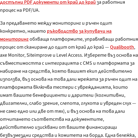
достъпни PDF документи от край до край
за работния
процес на PDF/UA.
За предаването между мониторинг и ръчен одит
конкретно, нашето
ръководство за купувачи на
мониторинг
обхваща платформите, управляващи работния
процес от сканиране до одит от край до край —
Qualibooth
,
axe Monitor, Siteimprove и Level Access. Изберете въз основа на
съвместимостта с интеграцията с CMS и платформата за
набиране на средства, която вашият екип действително
използва, въз основа на това дали мрежата за ръчен одит на
платформата включва тестери с уврежданията, които
имат вашите бенефициенти и дарители (когнитивни,
двигателни, слабо зрение, слепота, глухота и увреден слух —
не само едно или две от тях), и въз основа на това дали
отчитането съответства на документите,
действително изисквани от вашите финансиращи
безвъзмездни средства и комитета на борда. Една бележка,