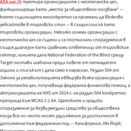
ADA дял III
третира организациите с нестопанска цел,
функциониращи като „места за обществено ползване“ —
което съдилищата многократно са приемали да включва
уебсайтове в търговски стил — в същия списък като
търговски организации. Няколко големи организации с
нестопанска цел са съдени и са постигнали споразумения в
същия диапазон като сравними ответници от търговския
сектор; линията дела National Federation of the Blind срещу
Target постави шаблона преди повече от петнадесет
години и списъкът с дела само е нараснал. Раздел 504 от
Закона за рехабилитацията обвързва всяка организация с
нестопанска цел, получаваща федерална финансова помощ, а
актуализацията на HHS от 2024 г. на раздел 504 конкретно
препраща към WCAG 2.1 AA. Щатските и градски
споразумения за безвъзмездни средства за обществена
полза все по-често носят задължения за достъпност в
допълнение към федералния под — Калифорния, Ню Йорк,