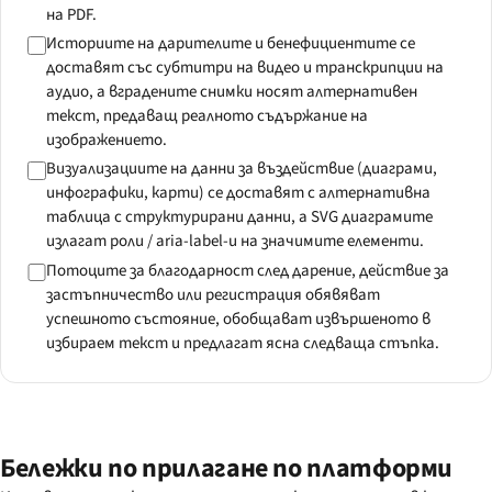
на PDF.
Историите на дарителите и бенефициентите се
доставят със субтитри на видео и транскрипции на
аудио, а вградените снимки носят алтернативен
текст, предаващ реалното съдържание на
изображението.
Визуализациите на данни за въздействие (диаграми,
инфографики, карти) се доставят с алтернативна
таблица с структурирани данни, а SVG диаграмите
излагат роли / aria-label-и на значимите елементи.
Потоците за благодарност след дарение, действие за
застъпничество или регистрация обявяват
успешното състояние, обобщават извършеното в
избираем текст и предлагат ясна следваща стъпка.
Бележки по прилагане по платформи