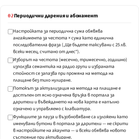
Периодични дарения и абонамент
02
Настройката за периодична сума обявява
ангажимента за честота × сума като единична
последователна фраза („Ще бъдете таксувани с 25 лв.
всеки месец, считано от днес“).
Изборът на честота (месечно, тримесечно, годишно)
използва семантика на радио групи и избраната
стойност се запазва при промяна на метода на
плащане без тихо нулиране.
Потокът за актуализация на метода на плащане е
достъпен от ясно означена връзка в портала за
дарители и въвеждането на нова карта е напълно
означено и управляемо с клавиатура.
Функциите за пауза и възобновяване са изложени като
именувани бутони в портала за дарители — не скрити
в настройките на акаунта — и всеки обявява новото
състояние при активиране.