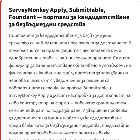
SurveyMonkey Apply, Submittable,
Foundant — портали за кандидатстване
за безвъзмездни средства
Порталите за кандидатстване за безвъзмездни
средства са най-плътната повърхност за достъпност в
технологиите на организациите с нестопанска цел и
едновременно с това — най-ниско одитираните. Самият
формуляр за кандидатстване обикновено е управляем, но
функцията за качване на файл, потокът за запазване на
чернова и имейлът с уведомление за решение са
повтарящите се точки на провал. Submittable и
SurveyMonkey Apply излагат настройки за достъпност на
ниво конструктор на форми — повечето грантодатели
не ги активират по подразбиране. Извършете проверка
за достъпност на вашия шаблон за кандидатстване
преди всеки кръг за безвъзмездни средства, предлагайте
поле за приспособяване за достъпност на всяка