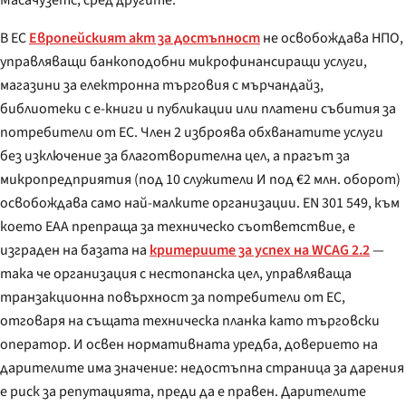
Масачузетс, сред другите.
В ЕС
Европейският акт за достъпност
не освобождава НПО,
управляващи банкоподобни микрофинансиращи услуги,
магазини за електронна търговия с мърчандайз,
библиотеки с е-книги и публикации или платени събития за
потребители от ЕС. Член 2 изброява обхванатите услуги
без изключение за благотворителна цел, а прагът за
микропредприятия (под 10 служители И под €2 млн. оборот)
освобождава само най-малките организации. EN 301 549, към
което EAA препраща за техническо съответствие, е
изграден на базата на
критериите за успех на WCAG 2.2
—
така че организация с нестопанска цел, управляваща
транзакционна повърхност за потребители от ЕС,
отговаря на същата техническа планка като търговски
оператор. И освен нормативната уредба, доверието на
дарителите има значение: недостъпна страница за дарения
е риск за репутацията, преди да е правен. Дарителите