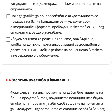
кандидатът е редактирал, а не към горната част на
страницата.
Поле за заявка за приспособяване за достъпност се
предлага на всяка кандидатура — удължен срок,
алтернативен формат, преводач на жестов език — без
стигматизиращо означаване.
Уведомленията за решение (прието, отхвърлено,
заявка за допълнителна информация) се доставят в
достъпен HTML имейл с резюме на решението в текст,
а не вградено в изображение.
Застъпничество и кампании
04
Формулярът на инструмента за действие (пишете на
вашия представител, подпишете петиция) има видими
етикети, атрибути за автодовършване на полетата
за име/адрес и изпратеното състояние се обявява чрез