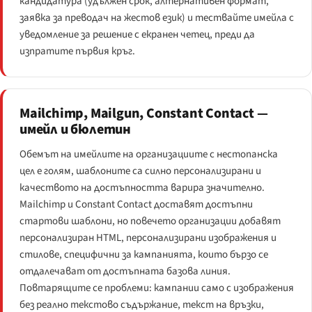
кандидатура (удължен срок, алтернативен формат,
заявка за преводач на жестов език) и тествайте имейла с
уведомление за решение с екранен четец, преди да
изпратите първия кръг.
Mailchimp, Mailgun, Constant Contact —
имейл и бюлетин
Обемът на имейлите на организациите с нестопанска
цел е голям, шаблоните са силно персонализирани и
качеството на достъпността варира значително.
Mailchimp и Constant Contact доставят достъпни
стартови шаблони, но повечето организации добавят
персонализиран HTML, персонализирани изображения и
стилове, специфични за кампанията, които бързо се
отдалечават от достъпната базова линия.
Повтарящите се проблеми: кампании само с изображения
без реално текстово съдържание, текст на връзки,