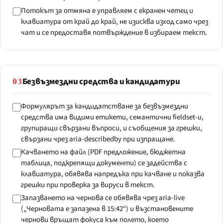
Потокът за отмяна е управляем с екранен четец и
клавиатура от край до край, не изисква изход само чрез
чат и се предоставя потвърждение в избираем текст.
Безвъзмездни средства и кандидатури
03
Формулярът за кандидатстване за безвъзмездни
средства има видими етикети, семантични fieldset-и,
групиращи свързани въпроси, и съобщения за грешки,
свързани чрез aria-describedby при изпращане.
Качването на файл (PDF предложение, бюджетна
таблица, подкрепящи документи) се задейства с
клавиатура, обявява напредъка при качване и показва
грешки при проверка за вируси в текст.
Запазването на чернова се обявява чрез aria-live
(„Черновата е запазена в 15:42“) и възстановените
чернови връщат фокуса към полето, което