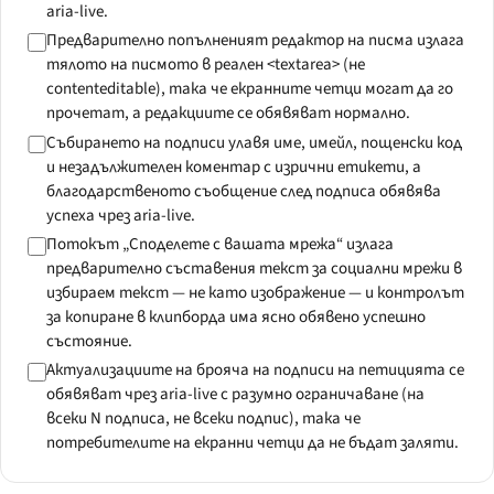
aria-live.
Предварително попълненият редактор на писма излага
тялото на писмото в реален <textarea> (не
contenteditable), така че екранните четци могат да го
прочетат, а редакциите се обявяват нормално.
Събирането на подписи улавя име, имейл, пощенски код
и незадължителен коментар с изрични етикети, а
благодарственото съобщение след подписа обявява
успеха чрез aria-live.
Потокът „Споделете с вашата мрежа“ излага
предварително съставения текст за социални мрежи в
избираем текст — не като изображение — и контролът
за копиране в клипборда има ясно обявено успешно
състояние.
Актуализациите на брояча на подписи на петицията се
обявяват чрез aria-live с разумно ограничаване (на
всеки N подписа, не всеки подпис), така че
потребителите на екранни четци да не бъдат заляти.