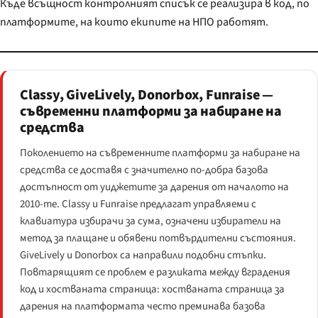
Къде всъщност контролният списък се реализира в код, по
платформите, на които екипите на НПО работят.
Classy, GiveLively, Donorbox, Funraise —
съвременни платформи за набиране на
средства
Поколението на съвременните платформи за набиране на
средства се доставя с значително по-добра базова
достъпност от уиджетите за дарения от началото на
2010-те. Classy и Funraise предлагат управляеми с
клавиатура избирачи за сума, означени избиратели на
метод за плащане и обявени потвърдителни състояния.
GiveLively и Donorbox са направили подобни стъпки.
Повтарящият се проблем е разликата между вградения
код и хостваната страница: хостваната страница за
дарения на платформата често преминава базова