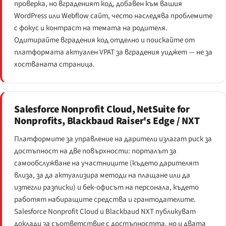
проверка, но вграденият код, добавен към вашия
WordPress или Webflow сайт, често наследява проблемите
с фокус и контраст на темата на родителя.
Одитирайте вградения код отделно и поискайте от
платформата актуален VPAT за вградения уиджет — не за
хостваната страница.
Salesforce Nonprofit Cloud, NetSuite for
Nonprofits, Blackbaud Raiser's Edge / NXT
Платформите за управление на дарители излагат риск за
достъпност на две повърхности: порталът за
самообслужване на участниците (където дарителят
влиза, за да актуализира методи на плащане или да
изтегли разписки) и бек-офисът на персонала, където
работят набиращите средства и грантодателите.
Salesforce Nonprofit Cloud и Blackbaud NXT публикуват
доклади за съответствие с достъпността, но и двата