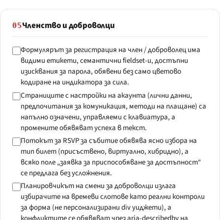
Членство и доброволци
05
Формулярът за регистрация на член / доброволец има
видими етикети, семантични fieldset-и, достъпни
изисквания за парола, обявени без само цветово
кодиране на индикатора за сила.
Страниците с настройки на акаунта (лични данни,
предпочитания за комуникация, методи на плащане) са
напълно означени, управляеми с клавиатура, а
промените обявяват успеха в текст.
Потокът за RSVP за събитие обявява ясно избора на
тип билет (присъствено, виртуално, хибридно), а
всяко поле „заявка за приспособяване за достъпност“
се предлага без усложнения.
Планировчикът на смени за доброволци излага
избирачите на времеви слотове като реални контроли
за форма (не персонализирани div уиджети), а
конфликтите се обявяват чрез aria-describedby на