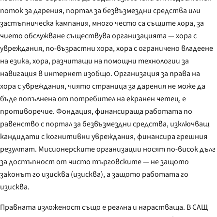
поток за дарения, портал за безвъзмездни средства или
застъпническа кампания, много често са същите хора, за
чието обслужване съществува организацията — хора с
увреждания, по-възрастни хора, хора с ограничено владеене
на езика, хора, разчитащи на помощни технологии за
навигация в интернет изобщо. Организация за права на
хора с увреждания, чиято страница за дарения не може да
бъде попълнена от потребител на екранен четец, е
противоречие. Фондация, финансираща работата по
равенство с портал за безвъзмездни средства, изключващ
кандидати с когнитивни увреждания, финансира грешния
резултат. Мисионерските организации носят по-висок дълг
за достъпност от чисто търговските — не защото
законът го изисква (изисква), а защото работата го
изисква.
Правната изложеност също е реална и нарастваща. В САЩ