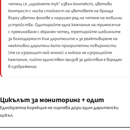
четящ се „щракнете тук“ извън контекст, цветови
контраст с ниска стойност на цветовете на бранда
върху цветни фонове и нарушен ред на четене на мобилни
устройства. Одитирайте една кампания на тримесечие
с преминаване с екранен четец, третирайте шаблоните
за благодарност към дарителите и за реактивиране на
неактивни дарители като приоритетни повърхности
(те се изпращат най-много) и никога не изпращайте
кампания, чийто единствен призив за действие е вграден
в изображение.
Цикълът за мониторинг + одит
Еднократна корекция не оцелява дори един дарителски
цикъл.