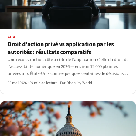
ADA
Droit d'action privé vs application par les
autorités : résultats comparatifs
Une reconstruction côte à côte de l'application réelle du droit de
l'accessibilité numérique en 2026 — environ 12 000 plaintes
privées aux États-Unis contre quelques centaines de décisions
réglementaires dans l'UE et au Royaume-Uni.
22 mai 2026
·
29 min de lecture
·
Par Disability World