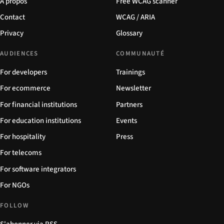
À propos
Free WCAG scanner
Contact
WCAG / ARIA
Privacy
Glossary
AUDIENCES
COMMUNAUTÉ
For developers
Trainings
For ecommerce
Newsletter
For financial institutions
Partners
For education institutions
Events
For hospitality
Press
For telecoms
For software integrators
For NGOs
FOLLOW