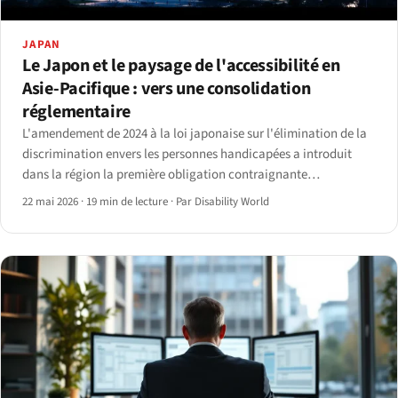
JAPAN
Le Japon et le paysage de l'accessibilité en
Asie-Pacifique : vers une consolidation
réglementaire
L'amendement de 2024 à la loi japonaise sur l'élimination de la
discrimination envers les personnes handicapées a introduit
dans la région la première obligation contraignante
d'aménagement raisonnable pour le secteur privé.
22 mai 2026
·
19 min de lecture
·
Par Disability World