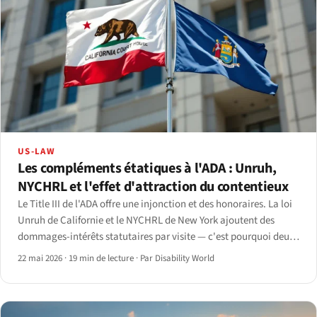
US-LAW
Les compléments étatiques à l'ADA : Unruh,
NYCHRL et l'effet d'attraction du contentieux
Le Title III de l'ADA offre une injonction et des honoraires. La loi
Unruh de Californie et le NYCHRL de New York ajoutent des
dommages-intérêts statutaires par visite — c'est pourquoi deux
États concentrent l'essentiel des plaintes en accessibilité web.
22 mai 2026
·
19 min de lecture
·
Par Disability World