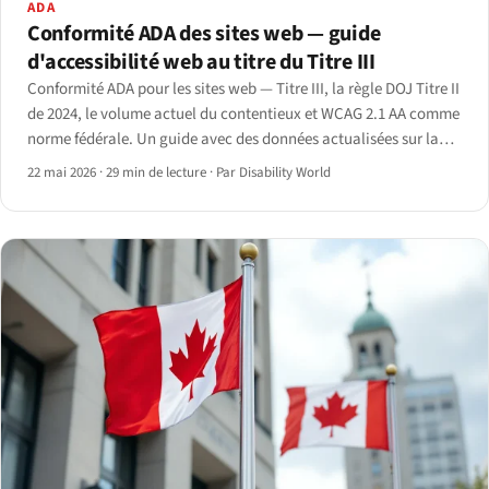
ADA
Conformité ADA des sites web — guide
d'accessibilité web au titre du Titre III
Conformité ADA pour les sites web — Titre III, la règle DOJ Titre II
de 2024, le volume actuel du contentieux et WCAG 2.1 AA comme
norme fédérale. Un guide avec des données actualisées sur la
conformité ADA des sites web pour 2026.
22 mai 2026
·
29 min de lecture
·
Par Disability World