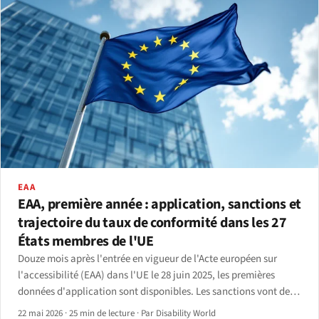
EAA
EAA, première année : application, sanctions et
trajectoire du taux de conformité dans les 27
États membres de l'UE
Douze mois après l'entrée en vigueur de l'Acte européen sur
l'accessibilité (EAA) dans l'UE le 28 juin 2025, les premières
données d'application sont disponibles. Les sanctions vont de 5
000 € en Estonie à 500 000 € en Allemagne ; taux de couverture
22 mai 2026
·
25 min de lecture
·
Par Disability World