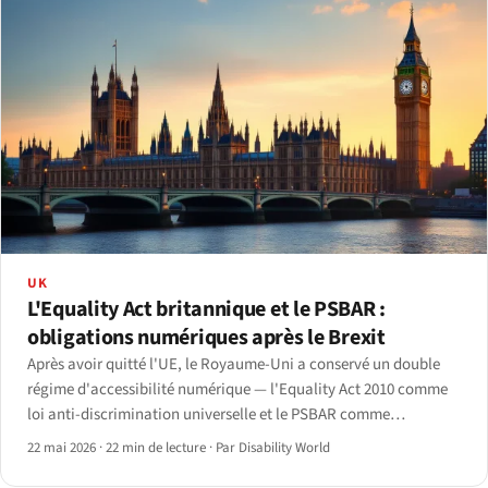
UK
L'Equality Act britannique et le PSBAR :
obligations numériques après le Brexit
Après avoir quitté l'UE, le Royaume-Uni a conservé un double
régime d'accessibilité numérique — l'Equality Act 2010 comme
loi anti-discrimination universelle et le PSBAR comme
réglementation du secteur public transposant la Directive sur
22 mai 2026
·
22 min de lecture
·
Par Disability World
l'accessibilité web.