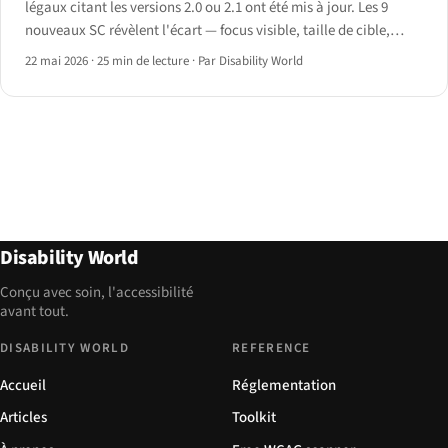
légaux citant les versions 2.0 ou 2.1 ont été mis à jour. Les 9
nouveaux SC révèlent l'écart — focus visible, taille de cible,
glisser-déposer, saisie redondante, authentification accessible.
22 mai 2026
·
25 min de lecture
·
Par Disability World
Disability World
Conçu avec soin, l'accessibilité
avant tout.
DISABILITY WORLD
REFERENCE
Accueil
Réglementation
Articles
Toolkit