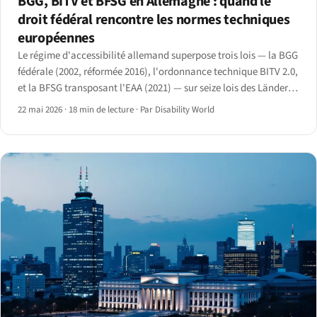
BGG, BITV et BFSG en Allemagne : quand le
droit fédéral rencontre les normes techniques
européennes
Le régime d'accessibilité allemand superpose trois lois — la BGG
fédérale (2002, réformée 2016), l'ordonnance technique BITV 2.0,
et la BFSG transposant l'EAA (2021) — sur seize lois des Länder et
une activation de l'application par la BAFA en 2025.
22 mai 2026
·
18 min de lecture
·
Par Disability World