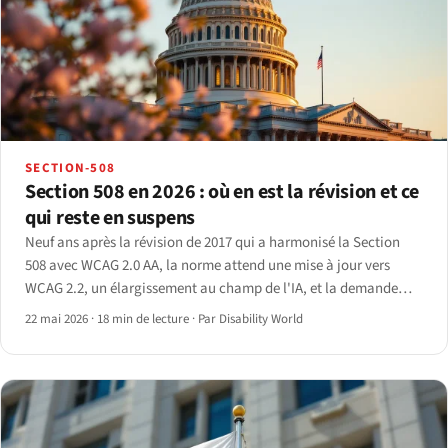
SECTION-508
Section 508 en 2026 : où en est la révision et ce
qui reste en suspens
Neuf ans après la révision de 2017 qui a harmonisé la Section
508 avec WCAG 2.0 AA, la norme attend une mise à jour vers
WCAG 2.2, un élargissement au champ de l'IA, et la demande
d'informations 2025 de l'Access Board esquisse ce qui vient
22 mai 2026
·
18 min de lecture
·
Par Disability World
ensuite.