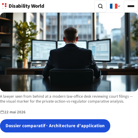
Disability World
Image description:
A lawyer seen from behind at a modern law-office desk reviewing court filings —
the visual marker for the private-action-vs-regulator comparative analysis.
22 mai 2026
Dossier comparatif · Architecture d'application