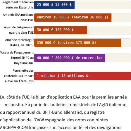
Règlement médian en
25 000 $–55 000 $
série aux États-Unis
Amende EAA médiane
environ 15 000 € (environ 16 000 $)
dans l’UE
Amende EAA premier
50 000 €–120 000 €
quartile dans l’UE
Amende record AgID
350 000 € (environ 375 000 $)
Italie (jan. 2026)
Valeur de l’engagement
formel EHRC au
40 000 £–200 000 £ de correction
Royaume-Uni
Fourchette des
contentieux à impact
1 million $–13 millions $+
élevé aux États-Unis
Du côté de l’UE, le bilan d’application EAA pour la première année
— reconstitué à partir des bulletins trimestriels de l’AgID italienne,
du rapport annuel du BFIT-Bund allemand, du registre
d’application de l’OAW espagnole, des notes conjointes
ARCEP/ARCOM françaises sur l’accessibilité, et des divulgations