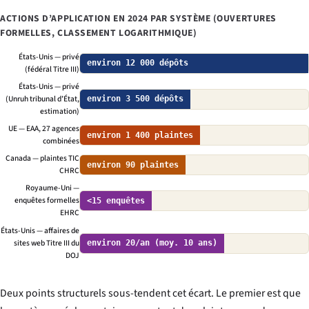
ACTIONS D’APPLICATION EN 2024 PAR SYSTÈME (OUVERTURES
FORMELLES, CLASSEMENT LOGARITHMIQUE)
États-Unis — privé
environ 12 000 dépôts
(fédéral Titre III)
États-Unis — privé
(Unruh tribunal d’État,
environ 3 500 dépôts
estimation)
UE — EAA, 27 agences
environ 1 400 plaintes
combinées
Canada — plaintes TIC
environ 90 plaintes
CHRC
Royaume-Uni —
enquêtes formelles
<15 enquêtes
EHRC
États-Unis — affaires de
sites web Titre III du
environ 20/an (moy. 10 ans)
DOJ
Deux points structurels sous-tendent cet écart. Le premier est que