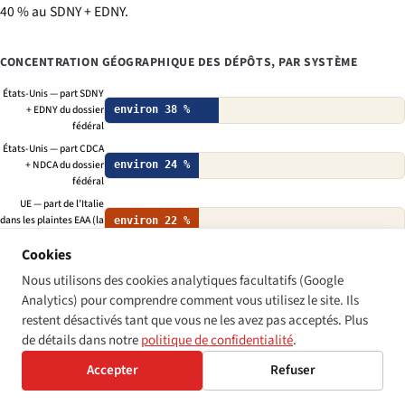
40 % au SDNY + EDNY.
CONCENTRATION GÉOGRAPHIQUE DES DÉPÔTS, PAR SYSTÈME
États-Unis — part SDNY
+ EDNY du dossier
environ 38 %
fédéral
États-Unis — part CDCA
+ NDCA du dossier
environ 24 %
fédéral
UE — part de l’Italie
dans les plaintes EAA (la
environ 22 %
plus forte)
Cookies
UE — part de
l’Allemagne dans les
environ 18 %
Nous utilisons des cookies analytiques facultatifs (Google
plaintes EAA
Analytics) pour comprendre comment vous utilisez le site. Ils
UE — part de la France
restent désactivés tant que vous ne les avez pas acceptés. Plus
environ 14 %
dans les plaintes EAA
de détails dans notre
politique de confidentialité
.
Royaume-Uni — part de
Accepter
Refuser
Londres / Sud-Est dans
environ 55 %
les dossiers EHRC