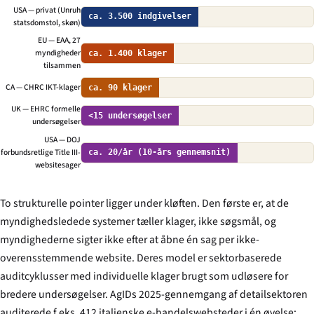
USA — privat (Unruh
ca. 3.500 indgivelser
statsdomstol, skøn)
EU — EAA, 27
myndigheder
ca. 1.400 klager
tilsammen
CA — CHRC IKT-klager
ca. 90 klager
UK — EHRC formelle
<15 undersøgelser
undersøgelser
USA — DOJ
forbundsretlige Title III-
ca. 20/år (10-års gennemsnit)
websitesager
To strukturelle pointer ligger under kløften. Den første er, at de
myndighedsledede systemer tæller klager, ikke søgsmål, og
myndighederne sigter ikke efter at åbne én sag per ikke-
overensstemmende website. Deres model er sektorbaserede
auditcyklusser med individuelle klager brugt som udløsere for
bredere undersøgelser. AgIDs 2025-gennemgang af detailsektoren
auditerede f.eks. 412 italienske e-handelswebsteder i én øvelse;