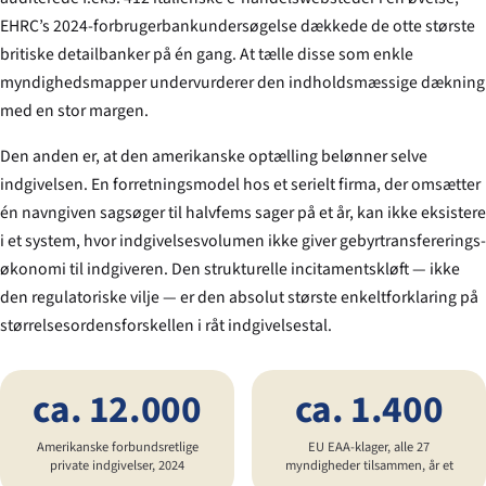
EHRC’s 2024-forbrugerbankundersøgelse dækkede de otte største
britiske detailbanker på én gang. At tælle disse som enkle
myndighedsmapper undervurderer den indholdsmæssige dækning
med en stor margen.
Den anden er, at den amerikanske optælling belønner selve
indgivelsen. En forretningsmodel hos et serielt firma, der omsætter
én navngiven sagsøger til halvfems sager på et år, kan ikke eksistere
i et system, hvor indgivelsesvolumen ikke giver gebyrtransfererings-
økonomi til indgiveren. Den strukturelle incitamentskløft — ikke
den regulatoriske vilje — er den absolut største enkeltforklaring på
størrelsesordensforskellen i råt indgivelsestal.
ca. 12.000
ca. 1.400
Amerikanske forbundsretlige
EU EAA-klager, alle 27
private indgivelser, 2024
myndigheder tilsammen, år et