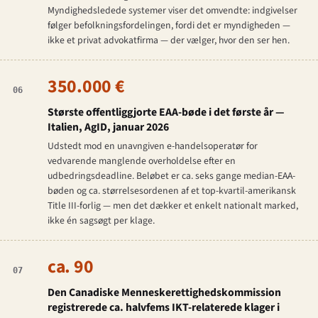
Myndighedsledede systemer viser det omvendte: indgivelser
følger befolkningsfordelingen, fordi det er myndigheden —
ikke et privat advokatfirma — der vælger, hvor den ser hen.
350.000 €
06
Største offentliggjorte EAA-bøde i det første år —
Italien, AgID, januar 2026
Udstedt mod en unavngiven e-handelsoperatør for
vedvarende manglende overholdelse efter en
udbedringsdeadline. Beløbet er ca. seks gange median-EAA-
bøden og ca. størrelsesordenen af et top-kvartil-amerikansk
Title III-forlig — men det dækker et enkelt nationalt marked,
ikke én sagsøgt per klage.
ca. 90
07
Den Canadiske Menneskerettighedskommission
registrerede ca. halvfems IKT-relaterede klager i