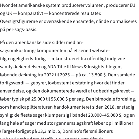
Hvor det amerikanske system producerer volumen, producerer EU
og UK — komparativt — koncentrerede resultater.
Oversigtsfigurerne er overraskende ensartede, når de normaliseres
på per-sags-basis.
På den amerikanske side sidder median-
sagsomkostningskomponenten på et serielt website-
tilgængeligheds-forlig — rekonstrueret fra offentligt indgivne
samtykkekendelser og ADA Title III News & Insights-blogens
løbende dækning fra 2022 til 2025 — på ca. 13.500 $. Den samlede
forligsværdi — gebyrer, lovbestemt erstatning hvor det finder
anvendelse, og den dokumenterede værdi af udbedringskravet —
løber typisk på 25.000 til 55.000 $ per sag. Den bimodale fordeling,
som handicaplitteraturen har dokumenteret siden 2018, er stadig
synlig: de fleste sager klumper sig i båndet 20.000–45.000 $, og en
lang hale af sager med stor gennemslagskraft løber op i millioner
(Target-forliget på 13,3 mio. $, Domino’s flersmillioners