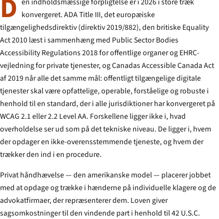
D
en indholdsmæssige forpligtelse er i 2026 i store træk
konvergeret. ADA Title III, det europæiske
tilgængelighedsdirektiv (direktiv 2019/882), den britiske Equality
Act 2010 læst i sammenhæng med Public Sector Bodies
Accessibility Regulations 2018 for offentlige organer og EHRC-
vejledning for private tjenester, og Canadas Accessible Canada Act
af 2019 når alle det samme mål: offentligt tilgængelige digitale
tjenester skal være opfattelige, operable, forståelige og robuste i
henhold til en standard, der i alle jurisdiktioner har konvergeret på
WCAG 2.1 eller 2.2 Level AA. Forskellene ligger ikke i, hvad
overholdelse ser ud som på det tekniske niveau. De ligger i,
hvem
der opdager en ikke-overensstemmende tjeneste, og
hvem
der
trækker den ind i en procedure.
Privat håndhævelse — den amerikanske model — placerer jobbet
med at opdage og trække i hænderne på individuelle klagere og de
advokatfirmaer, der repræsenterer dem. Loven giver
sagsomkostninger til den vindende part i henhold til 42 U.S.C.