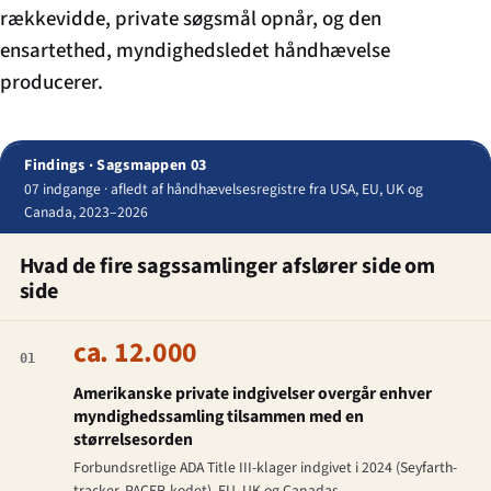
rækkevidde, private søgsmål opnår, og den
ensartethed, myndighedsledet håndhævelse
producerer.
Findings · Sagsmappen 03
07 indgange · afledt af håndhævelsesregistre fra USA, EU, UK og
Canada, 2023–2026
Hvad de fire sagssamlinger afslører side om
side
ca. 12.000
01
Amerikanske private indgivelser overgår enhver
myndighedssamling tilsammen med en
størrelsesorden
Forbundsretlige ADA Title III-klager indgivet i 2024 (Seyfarth-