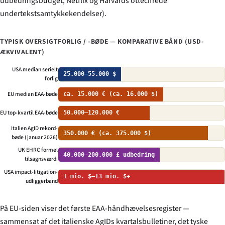
udbedringsbudget, Netflix og Harvards ottecifrede
undertekstsamtykkekendelser).
TYPISK OVERSIGTFORLIG / -BØDE — KOMPARATIVE BÅND (USD-
ÆKVIVALENT)
USA median serielt
25.000–55.000 $
forlig
EU median EAA-bøde
ca. 15.000 € (ca. 16.000 $)
EU top-kvartil EAA-bøde
50.000–120.000 €
Italien AgID rekord-
350.000 € (ca. 375.000 $)
bøde (januar 2026)
UK EHRC formel
40.000–200.000 £ udbedring
tilsagnsværdi
USA impact-litigation-
1 mio. $–13 mio. $+
udliggerband
På EU-siden viser det første EAA-håndhævelsesregister —
sammensat af det italienske AgIDs kvartalsbulletiner, det tyske