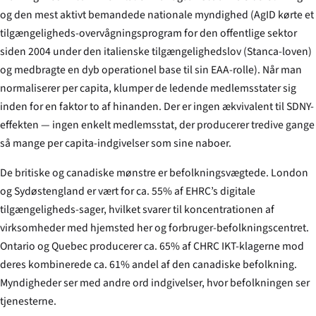
og den mest aktivt bemandede nationale myndighed (AgID kørte et
tilgængeligheds-overvågningsprogram for den offentlige sektor
siden 2004 under
den italienske tilgængelighedslov (Stanca-loven)
og medbragte en dyb operationel base til sin EAA-rolle). Når man
normaliserer per capita, klumper de ledende medlemsstater sig
inden for en faktor to af hinanden. Der er ingen ækvivalent til SDNY-
effekten — ingen enkelt medlemsstat, der producerer tredive gange
så mange per capita-indgivelser som sine naboer.
De britiske og canadiske mønstre er befolkningsvægtede. London
og Sydøstengland er vært for ca. 55% af EHRC’s digitale
tilgængeligheds-sager, hvilket svarer til koncentrationen af
virksomheder med hjemsted her og forbruger-befolkningscentret.
Ontario og Quebec producerer ca. 65% af CHRC IKT-klagerne mod
deres kombinerede ca. 61% andel af den canadiske befolkning.
Myndigheder ser med andre ord indgivelser, hvor befolkningen ser
tjenesterne.