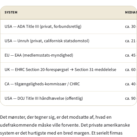
SYSTEM
MEDIAN
USA — ADA Title III (privat, forbundsretlig)
ca. 30
USA — Unruh (privat, californisk statsdomstol)
ca. 21
EU — EAA (medlemsstats-myndighed)
ca. 45
UK — EHRC Section 20-forespørgsel → Section 31-meddelelse
ca. 60
CA — tilgængeligheds-kommissær / CHRC
ca. 40
USA — DOJ Title III håndhævelse (offentlig)
ca. 90
Det mønster, der tegner sig, er det modsatte af, hvad en
udefrakommende måske ville forvente. Det private amerikanske
system er det hurtigste med en bred margen. Et serielt firmas