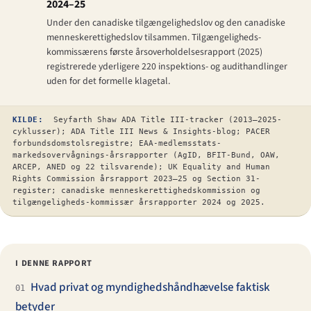
2024–25
Under den canadiske tilgængelighedslov og den canadiske
menneskerettighedslov tilsammen. Tilgængeligheds-
kommissærens første årsoverholdelsesrapport (2025)
registrerede yderligere 220 inspektions- og audithandlinger
uden for det formelle klagetal.
KILDE:
Seyfarth Shaw ADA Title III-tracker (2013–2025-
cyklusser); ADA Title III News & Insights-blog; PACER
forbundsdomstolsregistre; EAA-medlemsstats-
markedsovervågnings-årsrapporter (AgID, BFIT-Bund, OAW,
ARCEP, ANED og 22 tilsvarende); UK Equality and Human
Rights Commission årsrapport 2023–25 og Section 31-
register; canadiske menneskerettighedskommission og
tilgængeligheds-kommissær årsrapporter 2024 og 2025.
I DENNE RAPPORT
Hvad privat og myndighedshåndhævelse faktisk
01
betyder