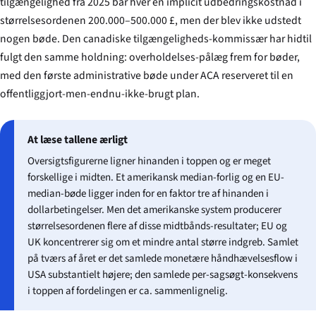
tilgængelighed fra 2025 bar hver en implicit udbedringskostnad i
størrelsesordenen 200.000–500.000 £, men der blev ikke udstedt
nogen bøde. Den canadiske tilgængeligheds-kommissær har hidtil
fulgt den samme holdning: overholdelses-pålæg frem for bøder,
med den første administrative bøde under ACA reserveret til en
offentliggjort-men-endnu-ikke-brugt plan.
At læse tallene ærligt
Oversigtsfigurerne ligner hinanden i toppen og er meget
forskellige i midten. Et amerikansk median-forlig og en EU-
median-bøde ligger inden for en faktor tre af hinanden i
dollarbetingelser. Men det amerikanske system producerer
størrelsesordenen flere af disse midtbånds-resultater; EU og
UK koncentrerer sig om et mindre antal større indgreb. Samlet
på tværs af året er det samlede monetære håndhævelsesflow i
USA substantielt højere; den samlede
per-sagsøgt
-konsekvens
i toppen af fordelingen er ca. sammenlignelig.