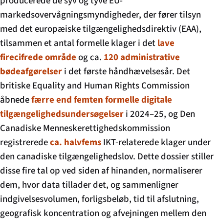
producerede de syv og tyve EU-
markedsovervågningsmyndigheder, der fører tilsyn
med det europæiske tilgængelighedsdirektiv (EAA),
tilsammen et antal formelle klager i det
lave
firecifrede område
og ca.
120 administrative
bødeafgørelser
i det første håndhævelsesår. Det
britiske Equality and Human Rights Commission
åbnede
færre end femten formelle digitale
tilgængelighedsundersøgelser
i 2024–25, og Den
Canadiske Menneskerettighedskommission
registrerede
ca. halvfems
IKT-relaterede klager under
den canadiske tilgængelighedslov. Dette dossier stiller
disse fire tal op ved siden af hinanden, normaliserer
dem, hvor data tillader det, og sammenligner
indgivelsesvolumen, forligsbeløb, tid til afslutning,
geografisk koncentration og afvejningen mellem den