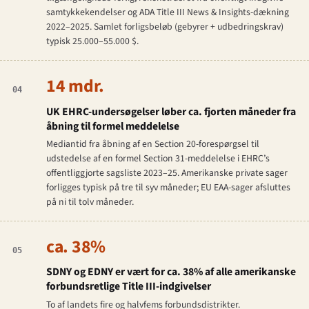
samtykkekendelser og ADA Title III News & Insights-dækning
2022–2025. Samlet forligsbeløb (gebyrer + udbedringskrav)
typisk 25.000–55.000 $.
14 mdr.
04
UK EHRC-undersøgelser løber ca. fjorten måneder fra
åbning til formel meddelelse
Mediantid fra åbning af en Section 20-forespørgsel til
udstedelse af en formel Section 31-meddelelse i EHRC’s
offentliggjorte sagsliste 2023–25. Amerikanske private sager
forligges typisk på tre til syv måneder; EU EAA-sager afsluttes
på ni til tolv måneder.
ca. 38%
05
SDNY og EDNY er vært for ca. 38% af alle amerikanske
forbundsretlige Title III-indgivelser
To af landets fire og halvfems forbundsdistrikter.