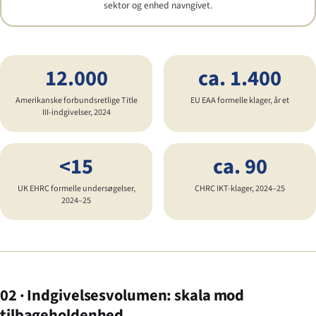
sektor og enhed navngivet.
12.000
ca. 1.400
Amerikanske forbundsretlige Title
EU EAA formelle klager, år et
III-indgivelser, 2024
<15
ca. 90
UK EHRC formelle undersøgelser,
CHRC IKT-klager, 2024–25
2024–25
02 · Indgivelsesvolumen: skala mod
tilbageholdenhed