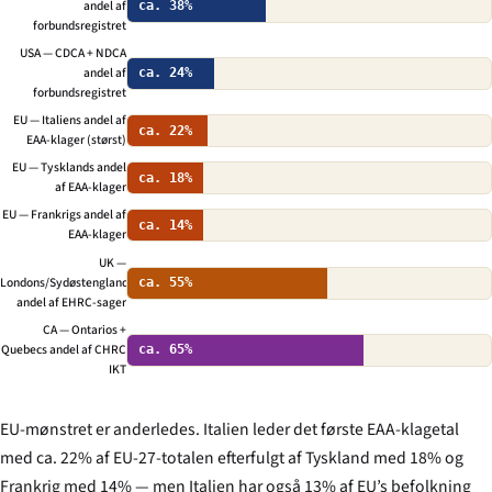
andel af
ca. 38%
forbundsregistret
USA — CDCA + NDCA
andel af
ca. 24%
forbundsregistret
EU — Italiens andel af
ca. 22%
EAA-klager (størst)
EU — Tysklands andel
ca. 18%
af EAA-klager
EU — Frankrigs andel af
ca. 14%
EAA-klager
UK —
Londons/Sydøstenglands
ca. 55%
andel af EHRC-sager
CA — Ontarios +
Quebecs andel af CHRC
ca. 65%
IKT
EU-mønstret er anderledes. Italien leder det første EAA-klagetal
med ca. 22% af EU-27-totalen efterfulgt af Tyskland med 18% og
Frankrig med 14% — men Italien har også 13% af EU’s befolkning