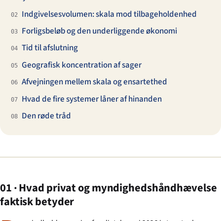
Indgivelsesvolumen: skala mod tilbageholdenhed
02
Forligsbeløb og den underliggende økonomi
03
Tid til afslutning
04
Geografisk koncentration af sager
05
Afvejningen mellem skala og ensartethed
06
Hvad de fire systemer låner af hinanden
07
Den røde tråd
08
01 · Hvad privat og myndighedshåndhævelse
faktisk betyder