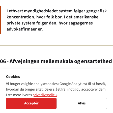
I ethvert myndighedsledet system følger geografisk
koncentration, hvor folk bor. I det amerikanske
private system følger den, hvor sagsøgernes
advokatfirmaer er.
06 · Afvejningen mellem skala og ensartethed
Sammenligningen kommer ned til to reelle, uopløselige
Cookies
afvejninger. Den første er mellem skala og ensartethed.
Vi bruger valgfrie analysecookies (Google Analytics) til at forstå,
Det amerikanske private system når flere sagsøgte på et år, end
hvordan du bruger sitet. De er slået fra, indtil du accepterer dem.
Læs mere i vores
privatlivspolitik
.
noget myndighedsledet system når på fem. En forhandler, der
driver en utilgængelig kasseside i 2024, er langt mere tilbøjelig til at
Acceptér
Afvis
modtage et kravbrev fra et New York-advokatfirma end en