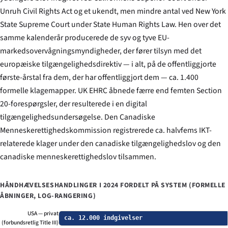
Unruh Civil Rights Act og et ukendt, men mindre antal ved New York
State Supreme Court under State Human Rights Law. Hen over det
samme kalenderår producerede de syv og tyve EU-
markedsovervågningsmyndigheder, der fører tilsyn med det
europæiske tilgængelighedsdirektiv — i alt, på de offentliggjorte
første-årstal fra dem, der har offentliggjort dem — ca. 1.400
formelle klagemapper. UK EHRC åbnede færre end femten Section
20-forespørgsler, der resulterede i en digital
tilgængelighedsundersøgelse. Den Canadiske
Menneskerettighedskommission registrerede ca. halvfems IKT-
relaterede klager under den canadiske tilgængelighedslov og den
canadiske menneskerettighedslov tilsammen.
HÅNDHÆVELSESHANDLINGER I 2024 FORDELT PÅ SYSTEM (FORMELLE
ÅBNINGER, LOG-RANGERING)
USA — privat
ca. 12.000 indgivelser
(forbundsretlig Title III)