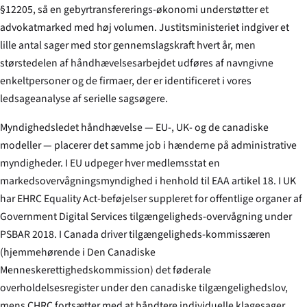
§12205, så en gebyrtransfererings-økonomi understøtter et
advokatmarked med høj volumen. Justitsministeriet indgiver et
lille antal sager med stor gennemslagskraft hvert år, men
størstedelen af håndhævelsesarbejdet udføres af navngivne
enkeltpersoner og de firmaer, der er identificeret i vores
ledsageanalyse af serielle sagsøgere.
Myndighedsledet håndhævelse — EU-, UK- og de canadiske
modeller — placerer det samme job i hænderne på administrative
myndigheder. I EU udpeger hver medlemsstat en
markedsovervågningsmyndighed i henhold til EAA artikel 18. I UK
har EHRC Equality Act-beføjelser suppleret for offentlige organer af
Government Digital Services tilgængeligheds-overvågning under
PSBAR 2018. I Canada driver tilgængeligheds-kommissæren
(hjemmehørende i Den Canadiske
Menneskerettighedskommission) det føderale
overholdelsesregister under den canadiske tilgængelighedslov,
mens CHRC fortsætter med at håndtere individuelle klagesager