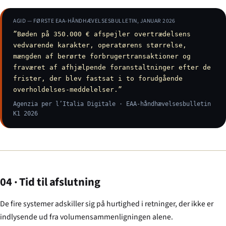
AGID — FØRSTE EAA-HÅNDHÆVELSESBULLETIN, JANUAR 2026
”Bøden på 350.000 € afspejler overtrædelsens
vedvarende karakter, operatørens størrelse,
mængden af berørte forbrugertransaktioner og
fraværet af afhjælpende foranstaltninger efter de
frister, der blev fastsat i to forudgående
overholdelses-meddelelser.”
Agenzia per l’Italia Digitale
· EAA-håndhævelsesbulletin
K1 2026
04 · Tid til afslutning
De fire systemer adskiller sig på hurtighed i retninger, der ikke er
indlysende ud fra volumensammenligningen alene.