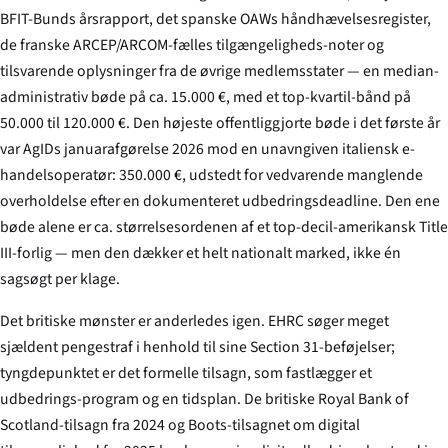
BFIT-Bunds årsrapport, det spanske OAWs håndhævelsesregister,
de franske ARCEP/ARCOM-fælles tilgængeligheds-noter og
tilsvarende oplysninger fra de øvrige medlemsstater — en median-
administrativ bøde på ca. 15.000 €, med et top-kvartil-bånd på
50.000 til 120.000 €. Den højeste offentliggjorte bøde i det første år
var AgIDs januarafgørelse 2026 mod en unavngiven italiensk e-
handelsoperatør: 350.000 €, udstedt for vedvarende manglende
overholdelse efter en dokumenteret udbedringsdeadline. Den ene
bøde alene er ca. størrelsesordenen af et top-decil-amerikansk Title
III-forlig — men den dækker et helt nationalt marked, ikke én
sagsøgt per klage.
Det britiske mønster er anderledes igen. EHRC søger meget
sjældent pengestraf i henhold til sine Section 31-beføjelser;
tyngdepunktet er det formelle tilsagn, som fastlægger et
udbedrings-program og en tidsplan. De britiske Royal Bank of
Scotland-tilsagn fra 2024 og Boots-tilsagnet om digital