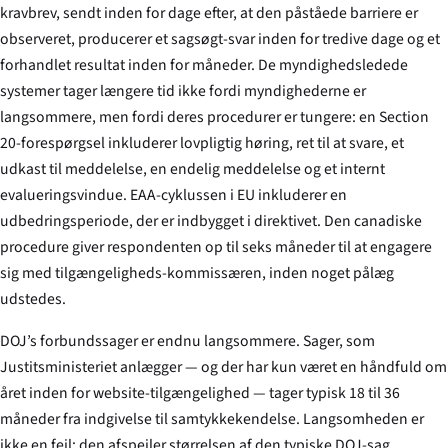
kravbrev, sendt inden for dage efter, at den påståede barriere er
observeret, producerer et sagsøgt-svar inden for tredive dage og et
forhandlet resultat inden for måneder. De myndighedsledede
systemer tager længere tid ikke fordi myndighederne er
langsommere, men fordi deres procedurer er tungere: en Section
20-forespørgsel inkluderer lovpligtig høring, ret til at svare, et
udkast til meddelelse, en endelig meddelelse og et internt
evalueringsvindue. EAA-cyklussen i EU inkluderer en
udbedringsperiode, der er indbygget i direktivet. Den canadiske
procedure giver respondenten op til seks måneder til at engagere
sig med tilgængeligheds-kommissæren, inden noget pålæg
udstedes.
DOJ’s forbundssager er endnu langsommere. Sager, som
Justitsministeriet anlægger — og der har kun været en håndfuld om
året inden for website-tilgængelighed — tager typisk 18 til 36
måneder fra indgivelse til samtykkekendelse. Langsomheden er
ikke en fejl; den afspejler størrelsen af den typiske DOJ-sag