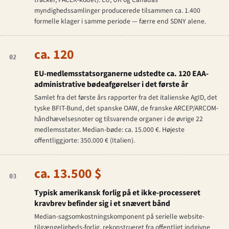
tracker, PACER-kodet). EU, UK og Canadas
myndighedssamlinger producerede tilsammen ca. 1.400
formelle klager i samme periode — færre end SDNY alene.
ca. 120
02
EU-medlemsstatsorganerne udstedte ca. 120 EAA-
administrative bødeafgørelser i det første år
Samlet fra det første års rapporter fra det italienske AgID, det
tyske BFIT-Bund, det spanske OAW, de franske ARCEP/ARCOM-
håndhævelsesnoter og tilsvarende organer i de øvrige 22
medlemsstater. Median-bøde: ca. 15.000 €. Højeste
offentliggjorte: 350.000 € (Italien).
ca. 13.500 $
03
Typisk amerikansk forlig på et ikke-processeret
kravbrev befinder sig i et snævert bånd
Median-sagsomkostningskomponent på serielle website-
tilgængeligheds-forlig, rekonstrueret fra offentligt indgivne