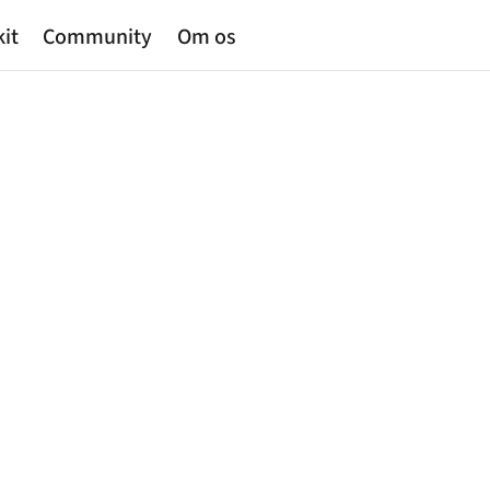
kit
Community
Om os