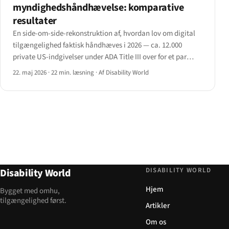
myndighedshåndhævelse: komparative
resultater
En side-om-side-rekonstruktion af, hvordan lov om digital
tilgængelighed faktisk håndhæves i 2026 — ca. 12.000
private US-indgivelser under ADA Title III over for et par
hundrede myndighedsledede sager i EU og UK.
22. maj 2026
·
22 min. læsning
·
Af Disability World
DISABILITY WORLD
Disability World
Hjem
Bygget med omhu,
tilgængelighed først.
Artikler
Om os