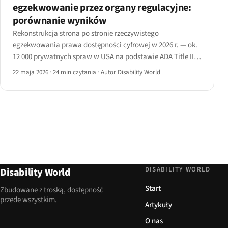
egzekwowanie przez organy regulacyjne:
porównanie wyników
Rekonstrukcja strona po stronie rzeczywistego
egzekwowania prawa dostępności cyfrowej w 2026 r. — ok.
12 000 prywatnych spraw w USA na podstawie ADA Title III
wobec kilkuset działań prowadzonych przez organy
22 maja 2026
·
24 min czytania
·
Autor Disability World
regulacyjne w UE i Wielkiej Brytanii.
DISABILITY WORLD
Disability World
Start
Zbudowane z troską, dostępność
przede wszystkim.
Artykuły
O nas