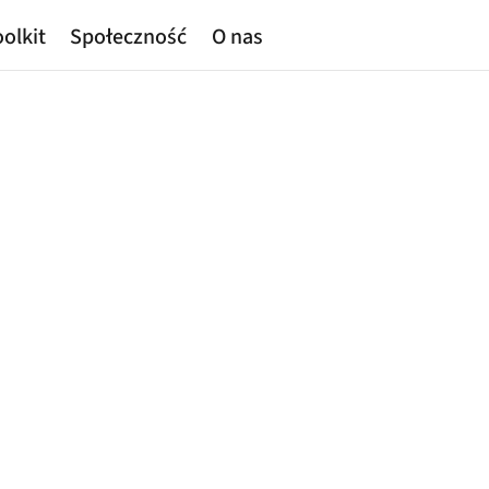
olkit
Społeczność
O nas