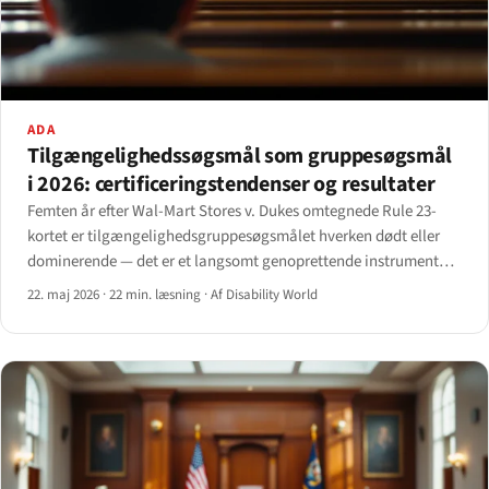
ADA
Tilgængeligheds­søgsmål som gruppesøgsmål
i 2026: certificerings­tendenser og resultater
Femten år efter Wal-Mart Stores v. Dukes omtegnede Rule 23-
kortet er tilgængeligheds­gruppesøgsmålet hverken dødt eller
dominerende — det er et langsomt genoprettende instrument
hvis 2026-levedygtighed afhænger af Ninth Circuits Robles-
22. maj 2026
·
22 min. læsning
·
Af Disability World
ramme og Second Circuits Andrews v. Blick-linje.