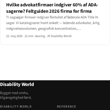
Hvilke advokatfirmaer indgiver 60% af ADA-
sagerne? Feltguiden 2026 firma for firma
Ti sagsøger-firmaer indgiver flertallet af føderale ADA Title III-
sager. Vi katalogiserer hvert enkelt — ledende advokater, årlig
indgivelsesvolumen, geografisk koncentration,
bemærkelsesværdige afgørelser og hvilke staters
22. maj 2026
·
22 min. læsning
·
Af Disability World
proceduremæssige reformer fra 2024 der nu er rettet mod dem.
Disability World
Bygget med omhu,
tilgængelighed først.
DISABILITY WORLD
REFERENCE