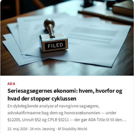
ADA
Seriesagsøgernes økonomi: hvem, hvorfor og
hvad der stopper cyklussen
En dybdegående analyse af navngivne sagsøgere,
advokatfirmaerne bag dem og honorarøkonomien — under
§12205, Unruh §52 og CPLR §3211 — der gør ADA Title III til den
mest advokatdrevne borgerrettighedslov i den føderale
22. maj 2026
·
24 min. læsning
·
Af Disability World
lovgivning.