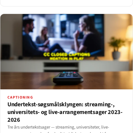
BambooHR, Workable, JazzHR og SmartRecruiters.
CAPTIONING
Undertekst-søgsmålsklyngen: streaming-,
universitets- og live-arrangementsager 2023-
2026
Tre års undertekstsager — streaming, universiteter, live-