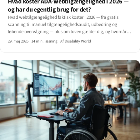
Hvad koster ADA-webtilgængelighed i 2026 —
og har du egentlig brug for det?
Hvad webtilgængelighed faktisk koster i 2026 — fra gratis
scanning til manuel tilgængelighedsaudit, udbedring og
løbende overvågning — plus om loven gælder dig, og hvornår
du bør hyre eksperthjælp.
29. maj 2026
·
14 min. læsning
·
Af Disability World