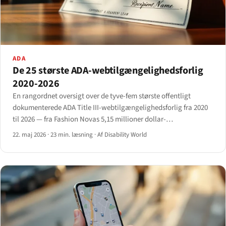
ADA
De 25 største ADA-webtilgængelighedsforlig
2020-2026
En rangordnet oversigt over de tyve-fem største offentligt
dokumenterede ADA Title III-webtilgængelighedsforlig fra 2020
til 2026 — fra Fashion Novas 5,15 millioner dollar-
klassesøgsmålsforlig til mellemstor sekscifret beløb i bunden —
22. maj 2026
·
23 min. læsning
·
Af Disability World
med samlet brancheanalyse.