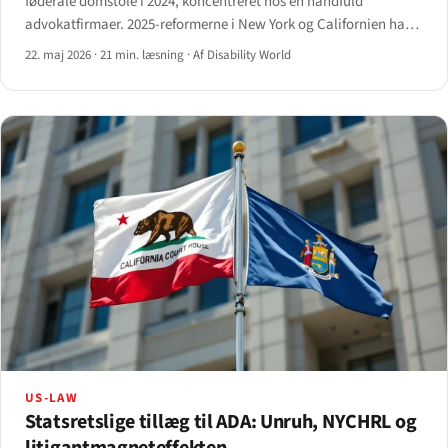
føderale domstole i 2024, koncentreret hos en håndfuld
advokatfirmaer. 2025-reformerne i New York og Californien har
begyndt at ændre mønsteret — men ikke på den måde,
22. maj 2026
·
21 min. læsning
·
Af Disability World
reformatorerne forventede.
US-LAW
Statsretslige tillæg til ADA: Unruh, NYCHRL og
litigan­tmagnet­effekten