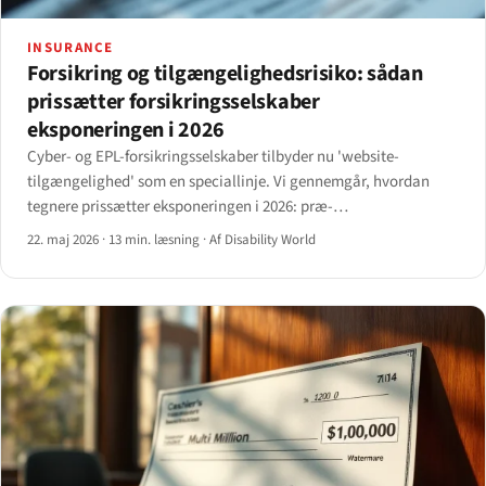
INSURANCE
Forsikring og tilgængelighedsrisiko: sådan
prissætter forsikringsselskaber
eksponeringen i 2026
Cyber- og EPL-forsikringsselskaber tilbyder nu 'website-
tilgængelighed' som en speciallinje. Vi gennemgår, hvordan
tegnere prissætter eksponeringen i 2026: præ-
bindingsspørgeskemaer, auditbetingelser, undtagelser,
22. maj 2026
·
13 min. læsning
·
Af Disability World
præmieintervaller og de kravudløsere, der flytter en fornyelse.