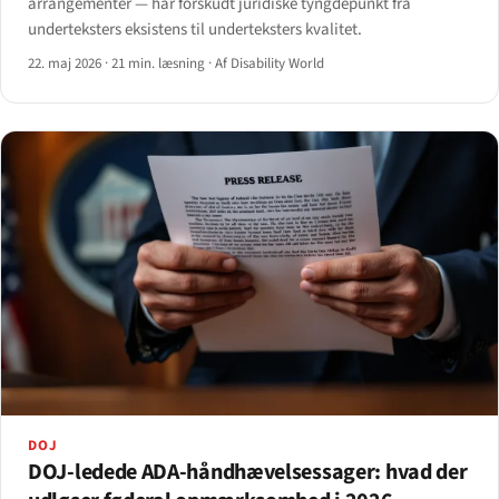
arrangementer — har forskudt juridiske tyngdepunkt fra
underteksters eksistens til underteksters kvalitet.
22. maj 2026
·
21 min. læsning
·
Af Disability World
DOJ
DOJ-ledede ADA-håndhævelsessager: hvad der