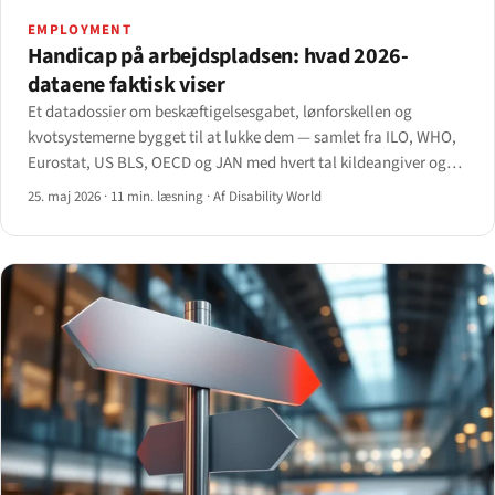
EMPLOYMENT
Handicap på arbejdspladsen: hvad 2026-
dataene faktisk viser
Et datadossier om beskæftigelsesgabet, lønforskellen og
kvotsystemerne bygget til at lukke dem — samlet fra ILO, WHO,
Eurostat, US BLS, OECD og JAN med hvert tal kildeangiver og
usikkerheder markeret.
25. maj 2026
·
11 min. læsning
·
Af Disability World