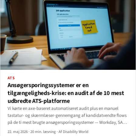
ATS
Ansøgersporingssystemer er en
tilgængeligheds-krise: en audit af de 10 mest
udbredte ATS-platforme
Vi kørte en axe-baseret automatiseret audit plus en manuel
tastatur- og skærmlæser-gennemgang af kandidatvendte flows
på de ti mest brugte ansøgersporingssystemer — Workday, SAP
SuccessFactors, Oracle Taleo, iCIMS, Greenhouse, Lever,
22. maj 2026
·
20 min. læsning
·
Af Disability World