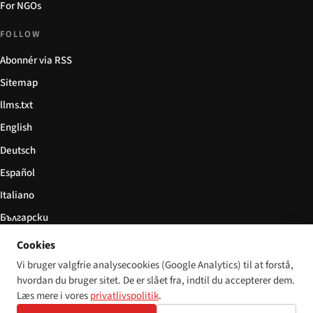
For NGOs
FOLLOW
Abonnér via RSS
Sitemap
llms.txt
English
Deutsch
Español
Italiano
Български
简体中文
Cookies
Vi bruger valgfrie analysecookies (Google Analytics) til at forstå,
hvordan du bruger sitet. De er slået fra, indtil du accepterer dem.
Læs mere i vores
privatlivspolitik
.
© 2026 Disability World. Alle rettigheder forbeholdes.
Cookie settings