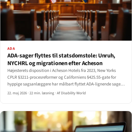
ADA
ADA-sager flyttes til statsdomstole: Unruh,
NYCHRL og migrationen efter Acheson
Højesterets disposition i Acheson Hotels fra 2023, New Yorks
CPLR §3211-procesreformer og Californiens §425.55-gate for
hyppige sagsanlæggere har målbart flyttet ADA-lignende sager
fra føderale domstole til statsdomstole.
22. maj 2026
·
22 min. læsning
·
Af Disability World