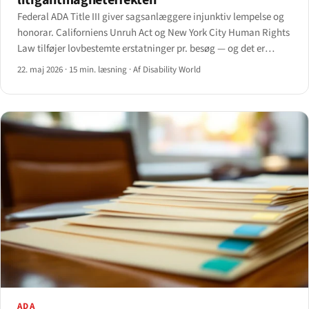
Federal ADA Title III giver sagsanlæggere injunktiv lempelse og
honorar. Californiens Unruh Act og New York City Human Rights
Law tilføjer lovbestemte erstatninger pr. besøg — og det er
derfor to stater huser størstedelen af søgsmål om
22. maj 2026
·
15 min. læsning
·
Af Disability World
webtilgængelighed.
ADA