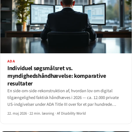
ADA
Individuel søgsmålsret vs.
myndighedshåndhævelse: komparative
resultater
En side-om-side-rekonstruktion af, hvordan lov om digital
tilgængelighed faktisk håndhæves i 2026 — ca. 12.000 private
US-indgivelser under ADA Title III over for et par hundrede
myndighedsledede sager i EU og UK.
22. maj 2026
·
22 min. læsning
·
Af Disability World