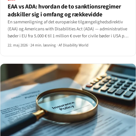
EAA vs ADA: hvordan de to sanktionsregimer
adskiller sig i omfang og rækkevidde
En sammenligning af det europæiske tilgængelighedsdirektiv
(EAA) og Americans with Disabilities Act (ADA) — administrative
bøder i EU fra 5.000 € til 1 million € over for civile bøder i USA på
op til 114.189 $ pr. efterfølgende overtrædelse samt injunctive
22. maj 2026
·
24 min. læsning
·
Af Disability World
relief og sagsomkostninger.