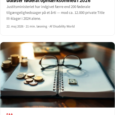
udløser føderal opmærksomhed i 2026
Justitsministeriet har indgivet færre end 200 føderale
tilgængelighedssager på et årti — mod ca. 12.000 private Title
III-klager i 2024 alene.
22. maj 2026
·
21 min. læsning
·
Af Disability World
EAA