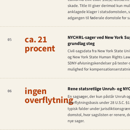
skade. Title III giver derimod kun m
anklagede klager i statsdomstolen, se
adgangen til føderale domstole for
ca. 21
NYCHRL-sager ved New York Sup
05
grundlag steg
procent
Civil-sagsdata fra New York State U
og New York State Human Rights Law 
SDNY-afvisningskendelser på tester-
mulighed for kompensationserstatnin
ingen
Rene statsretlige Unruh- og NYC
06
overflytning
En sagsøger, der kun påstår Unruh og 
overflytningsbasis under 28 U.S.C. §
typisk falder under jurisdiktionsgræn
domstol, hvor sagslisten er renere,
nye sager.