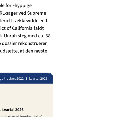
le for »hyppige
CHRL-sager ved Supreme
terielt rækkevidde end
ict of California faldt
sk Unruh steg med ca. 38
 dossier rekonstruerer
rudsætte, at den næste
ags-tracker, 2022–1. kvartal 2026
. kvartal 2026
fornia viser et toppkvartal på