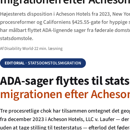
Højesterets disposition i Acheson Hotels fra 2023, New Y
procesreformer og Californiens §425.55-gate for hyppige
har målbart flyttet ADA-lignende sager fra føderale domsto
statsdomstole.
Af Disability World
·
22 min. læsning
EDITORIAL
· STATSDOMSTOLSMIGRATION
ADA-sager flyttes til sta
migrationen efter Acheso
Tre procesretlige chok har tilsammen omtegnet det geog
fra december 2023 i
Acheson Hotels, LLC v. Laufer
— der 
uden at tage stilling til testerstatus — efterlod det fød