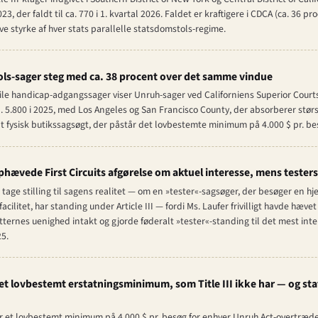
23, der faldt til ca. 770 i 1. kvartal 2026. Faldet er kraftigere i CDCA (ca. 36 pr
e styrke af hver stats parallelle statsdomstols-regime.
ls-sager steg med ca. 38 procent over det samme vindue
ile handicap-adgangssager viser Unruh-sager ved Californiens Superior Courts s
a. 5.800 i 2025, med Los Angeles og San Francisco County, der absorberer størs
t fysisk butikssagsøgt, der påstår det lovbestemte minimum på 4.000 $ pr. be
hævede First Circuits afgørelse om aktuel interesse, mens testers
t tage stilling til sagens realitet — om en »tester«-sagsøger, der besøger en
cilitet, har standing under Article III — fordi Ms. Laufer frivilligt havde hæve
etternes uenighed intakt og gjorde føderalt »tester«-standing til det mest in
5.
 et lovbestemt erstatningsminimum, som Title III ikke har — og st
ter et lovbestemt minimum på 4.000 $ pr. besøg for enhver Unruh Act-overtræde