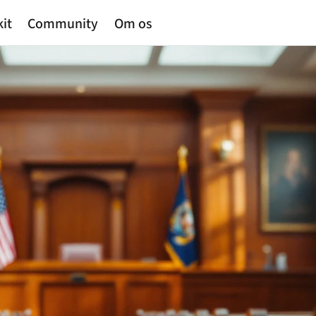
kit
Community
Om os