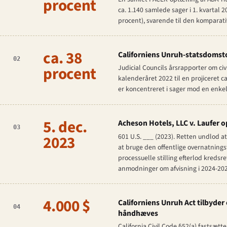
procent
ca. 1.140 samlede sager i 1. kvartal 20
procent), svarende til den komparativ
ca. 38
Californiens Unruh-statsdomsto
02
procent
Judicial Councils årsrapporter om civ
kalenderåret 2022 til en projiceret c
er koncentreret i sager mod en enkel
5. dec.
Acheson Hotels, LLC v. Laufer
op
03
2023
601 U.S. ___ (2023). Retten undlod a
at bruge den offentlige overnatningsfa
processuelle stilling efterlod kredsr
anmodninger om afvisning i 2024-202
4.000 $
Californiens Unruh Act tilbyder
04
håndhæves
California Civil Code §52(a) fastsæt