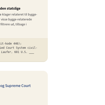
den statslige
 klager relateret til bygge-
r visse bygge-relaterede
ltrere ud, tilbage i
uit-kode 446);
ied Court System civil-
 Laufer
, 601 U.S. ___
 og Supreme Court