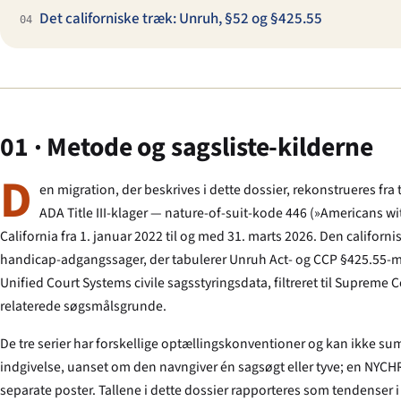
Det californiske træk: Unruh, §52 og §425.55
04
01 · Metode og sagsliste-kilderne
D
en migration, der beskrives i dette dossier, rekonstrueres fra 
ADA Title III-klager — nature-of-suit-kode 446 (»Americans with
California fra 1. januar 2022 til og med 31. marts 2026. Den californi
handicap-adgangssager, der tabulerer Unruh Act- og CCP §425.55-mæ
Unified Court Systems civile sagsstyringsdata, filtreret til Suprem
relaterede søgsmålsgrunde.
De tre serier har forskellige optællingskonventioner og kan ikke su
indgivelse, uanset om den navngiver én sagsøgt eller tyve; en NYC
separate poster. Tallene i dette dossier rapporteres som tendenser i 