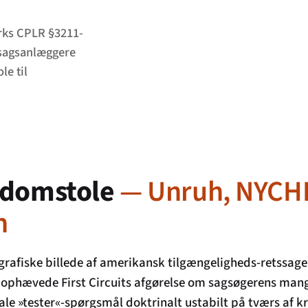
orks CPLR §3211-
 sagsanlæggere
le til
tsdomstole
— Unruh, NYCH
n
rafiske billede af amerikansk tilgængeligheds-retssager
ophævede First Circuits afgørelse om sagsøgerens mang
erale »tester«-spørgsmål doktrinalt ustabilt på tværs af k