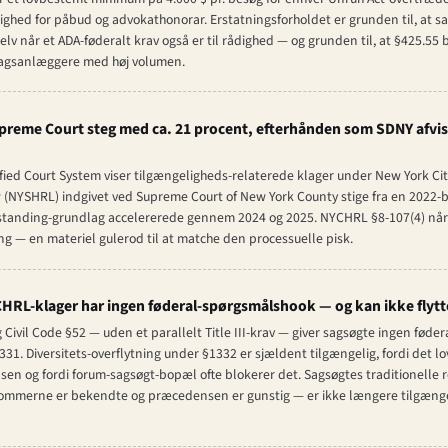
ulighed for påbud og advokathonorar. Erstatningsforholdet er grunden til, at 
lv når et ADA-føderalt krav også er til rådighed — og grunden til, at §425.55 b
 sagsanlæggere med høj volumen.
reme Court steg med ca. 21 procent, efterhånden som SDNY afvisn
nified Court System viser tilgængeligheds-relaterede klager under New York 
(NYSHRL) indgivet ved Supreme Court of New York County stige fra en 2022-
standing-grundlag accelererede gennem 2024 og 2025. NYCHRL §8-107(4) når br
g — en materiel gulerod til at matche den processuelle pisk.
HRL-klager har ingen føderal-spørgsmålshook — og kan ikke flytte
Civil Code §52 — uden et parallelt Title III-krav — giver sagsøgte ingen føde
1331. Diversitets-overflytning under §1332 er sjældent tilgængelig, fordi det
sen og fordi forum-sagsøgt-bopæl ofte blokerer det. Sagsøgtes traditionelle re
 dommerne er bekendte og præcedensen er gunstig — er ikke længere tilgængel