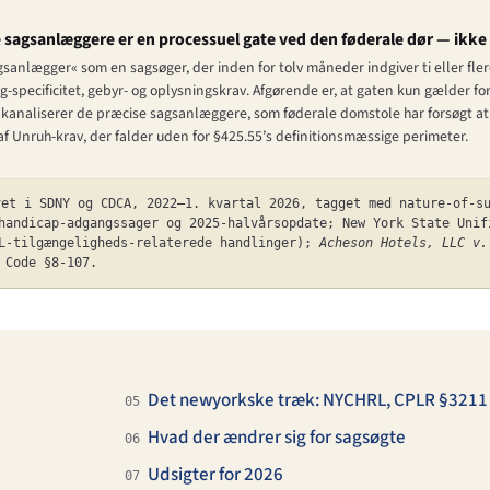
e sagsanlæggere er en processuel gate ved den føderale dør — ikke 
anlægger« som en sagsøger, der inden for tolv måneder indgiver ti eller flere
-specificitet, gebyr- og oplysningskrav. Afgørende er, at gaten kun gælder fo
kanaliserer de præcise sagsanlæggere, som føderale domstole har forsøgt at fi
f Unruh-krav, der falder uden for §425.55’s definitionsmæssige perimeter.
vet i SDNY og CDCA, 2022–1. kvartal 2026, tagget med nature-of-s
handicap-adgangssager og 2025-halvårsopdate; New York State Unif
RL-tilgængeligheds-relaterede handlinger);
Acheson Hotels, LLC v.
 Code §8-107.
Det newyorkske træk: NYCHRL, CPLR §3211
05
Hvad der ændrer sig for sagsøgte
06
Udsigter for 2026
07