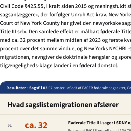
Civil Code §425.55, i kraft siden 2015 og meningsfuldt 
sagsanlæggere«, der forfølger Unruh Act-krav. New Yor
Court of New York County har givet den newyorkske sa
Title III selv. Den samlede effekt er målbar: føderale Titl
med ca. 32 procent mellem midten af 2023 og første kva
procent over det samme vindue, og New Yorks NYCHRL-sa
migrationen, navngiver de doktrinale hængsler og spore
tilgængeligheds-klage lander i en føderal domstol.
Resultater · Sagsfil 03
07 poster · afledt af PACER føderale sagsakter, Ca
Hvad sagslistemigrationen afslører
ca. 32
Føderale Title III-sager i SDNY
01
En samlet PACER-optælling af ADA Title