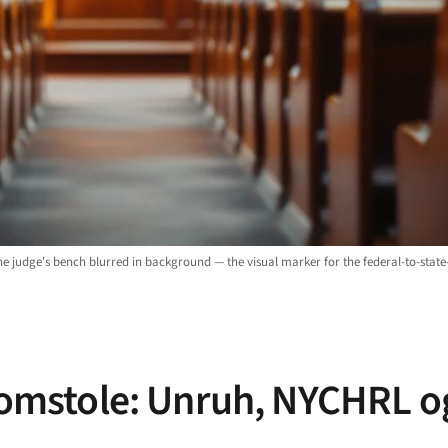
he judge's bench blurred in background — the visual marker for the federal-to-state
sdomstole: Unruh, NYCHRL o
n