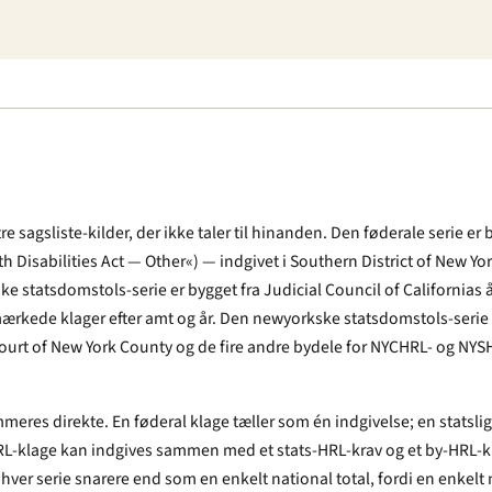
tre sagsliste-kilder, der ikke taler til hinanden. Den føderale serie e
 Disabilities Act — Other«) — indgivet i Southern District of New York
ske statsdomstols-serie er bygget fra Judicial Council of Californias 
rkede klager efter amt og år. Den newyorkske statsdomstols-serie e
e Court of New York County og de fire andre bydele for NYCHRL- og NY
mmeres direkte. En føderal klage tæller som én indgivelse; en statsl
HRL-klage kan indgives sammen med et stats-HRL-krav og et by-HRL-k
hver serie snarere end som en enkelt national total, fordi en enkelt n