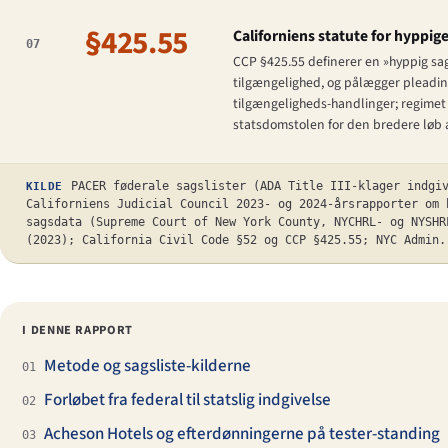
§425.55
Californiens statute for hyppig
07
CCP §425.55 definerer en »hyppig sags
tilgængelighed, og pålægger pleading
tilgængeligheds-handlinger; regimet 
statsdomstolen for den bredere løb a
PACER føderale sagslister (ADA Title III-klager indgi
KILDE
Californiens Judicial Council 2023- og 2024-årsrapporter om 
sagsdata (Supreme Court of New York County, NYCHRL- og NYSH
(2023); California Civil Code §52 og CCP §425.55; NYC Admin.
I DENNE RAPPORT
Metode og sagsliste-kilderne
01
Forløbet fra federal til statslig indgivelse
02
Acheson Hotels og efterdønningerne på tester-standing
03