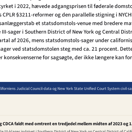
styrket i 2022, hævede adgangsprisen til føderale domsto
ks CPLR §3211-reformer og den parallelle stigning i NY
gsanlæggerstab et statsdomstols-venue med bredere ma
e III-sager i Southern District of New York og Central Distr
rtal af 2026, mens statsdomstols-sager under californi
ger ved statsdomstolen steg med ca. 21 procent. Dette
r konsekvenserne for sagsøgte, der ikke længere kan fo
liforniens Judicial Council-data og New York State Unified Court System civil-s
 og CDCA faldt med omtrent en tredjedel mellem midten af 2023 og 1
 III-klager indgivet i Southern District of New York og Central District of Cali