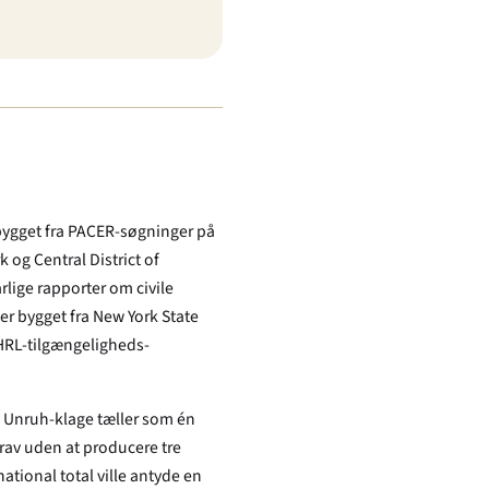
r bygget fra PACER-søgninger på
 og Central District of
årlige rapporter om civile
r bygget fra New York State
SHRL-tilgængeligheds-
ig Unruh-klage tæller som én
rav uden at producere tre
ational total ville antyde en