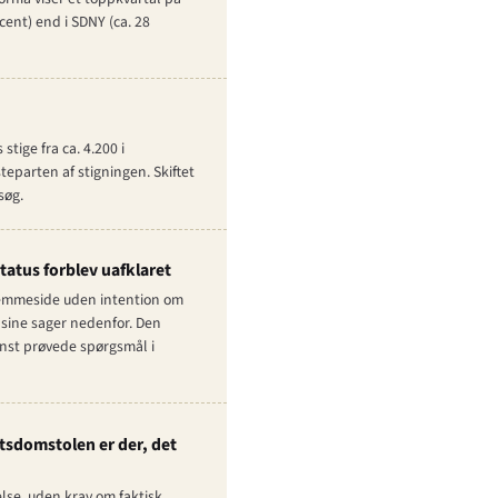
ocent) end i SDNY (ca. 28
tige fra ca. 4.200 i
teparten af stigningen. Skiftet
søg.
tatus forblev uafklaret
 hjemmeside uden intention om
t sine sager nedenfor. Den
tenst prøvede spørgsmål i
atsdomstolen er der, det
lse, uden krav om faktisk