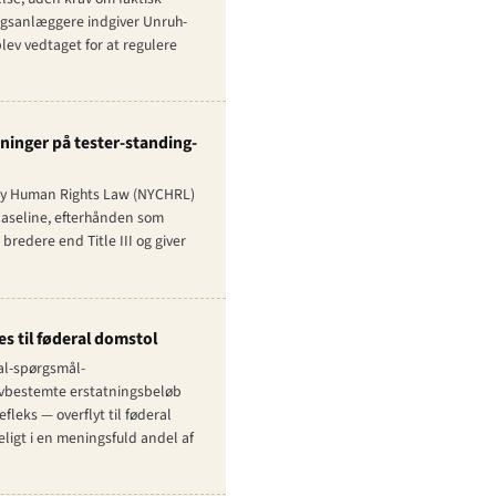
sagsanlæggere indgiver Unruh-
lev vedtaget for at regulere
inger på tester-standing-
City Human Rights Law (NYCHRL)
baseline, efterhånden som
edere end Title III og giver
s til føderal domstol
ral-spørgsmål-
 lovbestemte erstatningsbeløb
fleks — overflyt til føderal
igt i en meningsfuld andel af