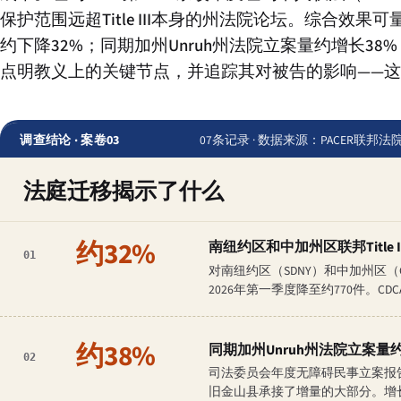
保护范围远超Title III本身的州法院论坛。综合效果可量
约下降32%；同期加州Unruh州法院立案量约增长38
点明教义上的关键节点，并追踪其对被告的影响——
调查结论 · 案卷03
07条记录 · 数据来源：PACER
法庭迁移揭示了什么
约32%
南纽约区和中加州区联邦Title
01
对南纽约区（SDNY）和中加州区（CDC
2026年第一季度降至约770件。C
约38%
同期加州Unruh州法院立案量约
02
司法委员会年度无障碍民事立案报告显示
旧金山县承接了增量的大部分。增长