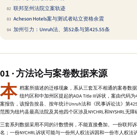
联邦至州法院立案轨迹
02
Acheson Hotels案与测试者站立资格余震
03
加州引力：Unruh法、第52条与第425.55条
04
01 · 方法论与案卷数据来源
本
档案所描述的迁移现象，系从三套互不相通的案卷数据源重建
纽约区和中加州区提起的ADA Title III诉状，案
案报告，该报告按县、按年统计Unruh法和《民事诉讼法》第4
范围为纽约县最高法院及其他四个区涉及NYCHRL和NYSHRL无
三套系列数据采用不同的计数惯例，不能直接叠加。一份联邦诉
名；一份NYCHRL诉状可能与一份州人权法诉因和一份市人权