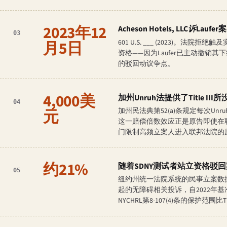
2023年12
Acheson Hotels, LLC诉Laufer
案
03
月5日
601 U.S. ___ (2023
资格——因为Laufer已主动撤销
的驳回动议争点。
4,000美
加州Unruh法提供了Title 
04
元
加州民法典第52(a)条规定每次Unr
这一赔偿倍数效应正是原告即使在联
门限制高频立案人进入联邦法院的
约21%
随着SDNY测试者站立资格驳回
05
纽约州统一法院系统的民事立案数据
起的无障碍相关投诉，自2022年基
NYCHRL第8-107(4)条的保护范