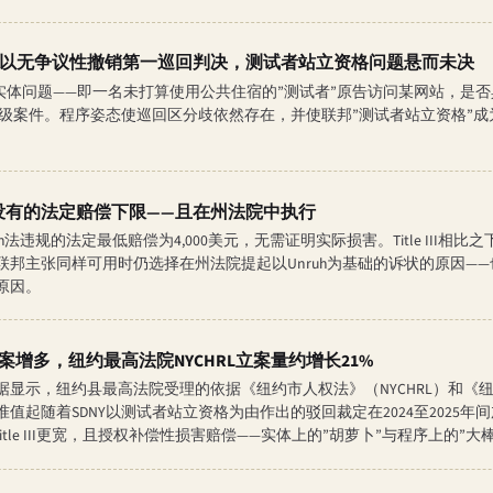
以无争议性撤销第一巡回判决，测试者站立资格问题悬而未决
)。法院拒绝触及实体问题——即一名未打算使用公共住宿的”测试者”原告访问某网站
其下级案件。程序姿态使巡回区分歧依然存在，并使联邦”测试者站立资格”成为2
III所没有的法定赔偿下限——且在州法院中执行
uh法违规的法定最低赔偿为4,000美元，无需证明实际损害。Title III
邦主张同样可用时仍选择在州法院提起以Unruh为基础的诉状的原因——也是
原因。
案增多，纽约最高法院NYCHRL立案量约增长21%
显示，纽约县最高法院受理的依据《纽约市人权法》（NYCHRL）和《纽约
准值起随着SDNY以测试者站立资格为由作出的驳回裁定在2024至2025
围比Title III更宽，且授权补偿性损害赔偿——实体上的”胡萝卜”与程序上的”