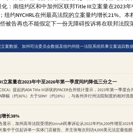
化：南纽约区和中加州区联邦Title III立案量在2023
%；纽约NYCHRL在州最高法院的立案量约增长21%。
这些被告再也不能假定下一份无障碍投诉将在联邦法院
联邦法院立案数据、加州司法委员会数据及纽约州统一法院系统民事立案追踪数据库
 III立案量在2023年中至2026年第一季度间约降低三分之一
A）提起的ADA Title III诉状的PACER合并统计显示，2023年第一季度
DCA降幅（约36%）大于SDNY（约28%），与各州并行州法院制度的相对强
增长38%
，加州高等法院受理的Unruh民事诉讼从2022年约4,200件增至2025
集中于仅起诉单一实体门店被告、并主张每次到访4,000美元法定最低