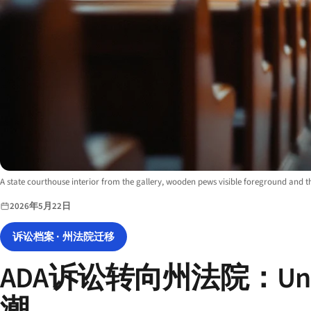
Image description:
A state courthouse interior from the gallery, wooden pews visible foreground and t
2026年5月22日
诉讼档案 · 州法院迁移
ADA诉讼转向州法院：Unr
潮