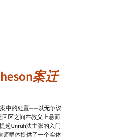
heson案迁
案中的处置——以无争议
巡回区之间在教义上悬而
提起Unruh法主张的入门
告律师群体提供了一个实体