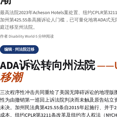
最高法院2023年Acheson Hotels案处置、纽约CPLR第3
加州第425.55条高频诉讼人门槛，已可量化地将ADA式
庭迁移至州法院。
作者 Disability World
·
5 分钟阅读
编辑
· 州法院迁移
ADA诉讼转向州法院
——
移潮
三次程序性冲击共同重绘了美国无障碍诉讼的地理版图。
性为由撤销第一巡回上诉法院判决而未触及原告站立资
未决。加州民法典第425.55条自2015年起施行、并
成本。纽约CPLR第3211条改革及纽约市人权法（N