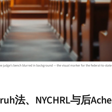
he judge's bench blurred in background — the visual marker for the federal-to-state
uh法、NYCHRL与后Ach