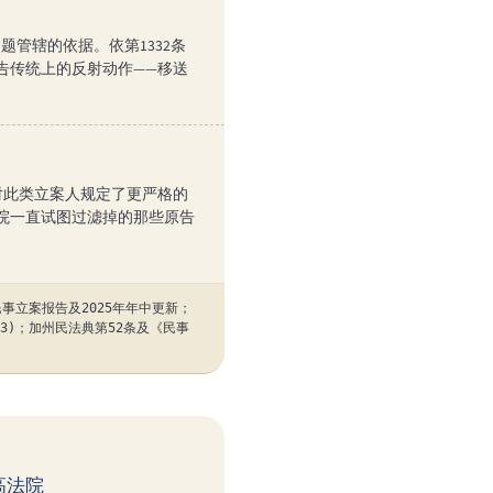
联邦问题管辖的依据。依第1332条
告传统上的反射动作——移送
并对此类立案人规定了更严格的
院一直试图过滤掉的那些原告
碍民事立案报告及2025年年中更新；
(2023)；加州民法典第52条及《民事
最高法院