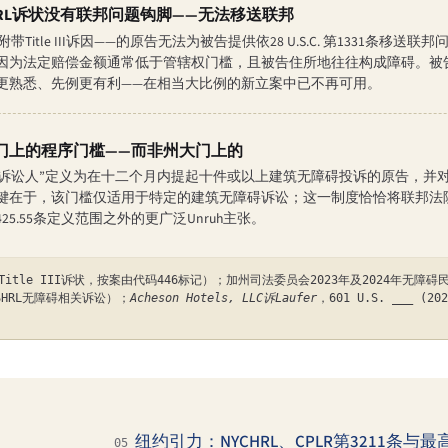
CHRL诉状没有联邦问题钩脚——无法移送联邦
带Title III诉因——的原告无法为被告提供依28 U.S.C. 第1331条移送
因为法定赔偿金额通常低于管辖权门槛，且被告住所地往往构成障碍。被
更熟悉、先例更有利——在相当大比例的新立案中已不再可用。
门上的程序门槛——而非州大门上的
”高频诉讼人”定义为在十二个月内提起十件或以上建筑无障碍投诉的原告，
键在于，该门槛仅适用于特定的建筑无障碍诉讼；这一制度恰恰将联邦法
5.55条定义范围之外的更广泛Unruh主张。
 Title III诉状，按案由代码446标记）；加州司法委员会2023年及2024年无障
HRL无障碍相关诉讼）；
Acheson Hotels, LLC诉Laufer
，601 U.S. ___ 
纽约引力：NYCHRL、CPLR第3211条与
05