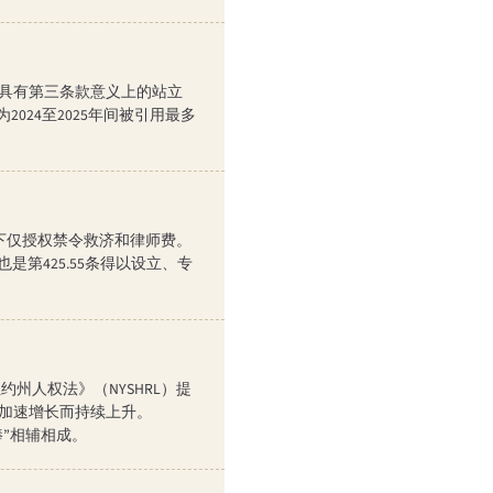
，是否具有第三条款意义上的站立
024至2025年间被引用最多
相比之下仅授权禁令救济和律师费。
第425.55条得以设立、专
州人权法》（NYSHRL）提
年间加速增长而持续上升。
大棒”相辅相成。