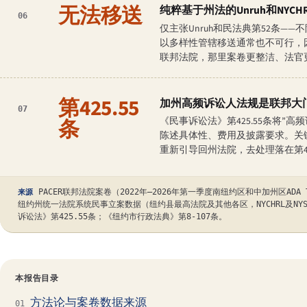
无法移送
纯粹基于州法的Unruh和NY
06
仅主张Unruh和民法典第52条——不附
以多样性管辖移送通常也不可行，
联邦法院，那里案卷更整洁、法官
第425.55
加州高频诉讼人法规是联邦大
07
条
《民事诉讼法》第425.55条将
陈述具体性、费用及披露要求。关
重新引导回州法院，去处理落在第42
PACER联邦法院案卷（2022年—2026年第一季度南纽约区和中加州区ADA
来源
纽约州统一法院系统民事立案数据（纽约县最高法院及其他各区，NYCHRL及NYS
诉讼法》第425.55条；《纽约市行政法典》第8-107条。
本报告目录
方法论与案卷数据来源
01