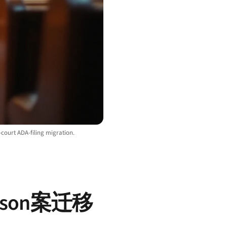
-court ADA-filing migration.
eson案迁移