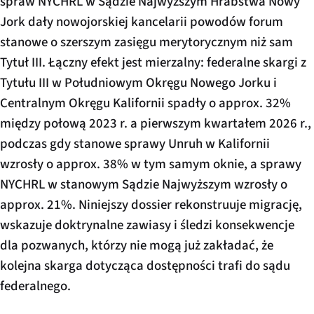
spraw NYCHRL w Sądzie Najwyższym Hrabstwa Nowy
Jork dały nowojorskiej kancelarii powodów forum
stanowe o szerszym zasięgu merytorycznym niż sam
Tytuł III. Łączny efekt jest mierzalny: federalne skargi z
Tytułu III w Południowym Okręgu Nowego Jorku i
Centralnym Okręgu Kalifornii spadły o approx. 32%
między połową 2023 r. a pierwszym kwartałem 2026 r.,
podczas gdy stanowe sprawy Unruh w Kalifornii
wzrosły o approx. 38% w tym samym oknie, a sprawy
NYCHRL w stanowym Sądzie Najwyższym wzrosły o
approx. 21%. Niniejszy dossier rekonstruuje migrację,
wskazuje doktrynalne zawiasy i śledzi konsekwencje
dla pozwanych, którzy nie mogą już zakładać, że
kolejna skarga dotycząca dostępności trafi do sądu
federalnego.