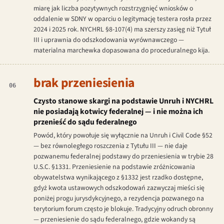
miarę jak liczba pozytywnych rozstrzygnięć wniosków o
oddalenie w SDNY w oparciu o legitymację testera rosła przez
2024 i 2025 rok. NYCHRL §8-107(4) ma szerszy zasięg niż Tytuł
III i uprawnia do odszkodowania wyrównawczego —
materialna marchewka dopasowana do proceduralnego kija.
brak przeniesienia
06
Czysto stanowe skargi na podstawie Unruh i NYCHRL
nie posiadają kotwicy federalnej — i nie można ich
przenieść do sądu federalnego
Powód, który powołuje się wyłącznie na Unruh i Civil Code §52
— bez równoległego roszczenia z Tytułu III — nie daje
pozwanemu federalnej podstawy do przeniesienia w trybie 28
U.S.C. §1331. Przeniesienie na podstawie zróżnicowania
obywatelstwa wynikającego z §1332 jest rzadko dostępne,
gdyż kwota ustawowych odszkodowań zazwyczaj mieści się
poniżej progu jurysdykcyjnego, a rezydencja pozwanego na
terytorium forum często je blokuje. Tradycyjny odruch obronny
— przeniesienie do sądu federalnego, gdzie wokandy są