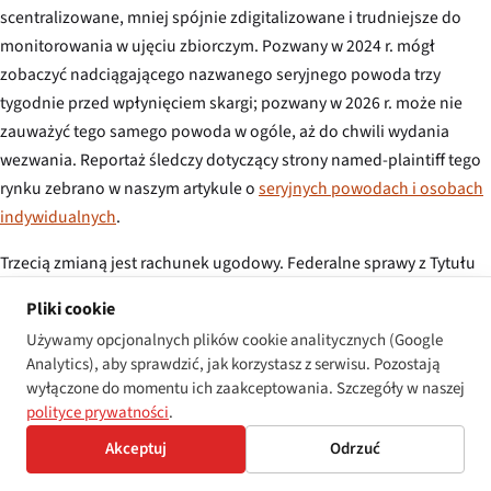
scentralizowane, mniej spójnie zdigitalizowane i trudniejsze do
monitorowania w ujęciu zbiorczym. Pozwany w 2024 r. mógł
zobaczyć nadciągającego nazwanego seryjnego powoda trzy
tygodnie przed wpłynięciem skargi; pozwany w 2026 r. może nie
zauważyć tego samego powoda w ogóle, aż do chwili wydania
wezwania. Reportaż śledczy dotyczący strony named-plaintiff tego
rynku zebrano w naszym artykule o
seryjnych powodach i osobach
indywidualnych
.
Trzecią zmianą jest rachunek ugodowy. Federalne sprawy z Tytułu
III rozstrzygane są ugodą według przewidywalnej matrycy nakaz
Pliki cookie
plus honoraria, z ustawowymi odszkodowaniami ograniczonymi
Używamy opcjonalnych plików cookie analitycznych (Google
do zera. Stanowe sprawy Unruh rozstrzygane są wokół istotnie
Analytics), aby sprawdzić, jak korzystasz z serwisu. Pozostają
innej kwoty: 4 000 USD za wizytę, podwojonej lub potrojonej w
wyłączone do momentu ich zaakceptowania. Szczegóły w naszej
sprawach z §3345, pomnożonej przez liczbę wizyt wymienionych w
polityce prywatności
.
skardze. Sprawy NYCHRL mieszczą się pośrodku, z
Akceptuj
Odrzuć
odszkodowaniami wyrównawczymi i — w przypadkach umyślnych