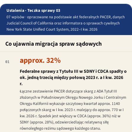
Ustalenia · Teczka sprawy 03
07 wpisów · opracowane na podstawie akt federalnych PACER, danych
Judicial Council of California oraz informatora o sprawach cywilnych
New York State Unified Court System, 2022–I kw. 2026
Co ujawnia migracja spraw sądowych
approx. 32%
01
Federalne sprawy z Tytułu III w SDNY i CDCA spadły o
ok. jedną trzecią między połową 2023 r. a I kw. 2026
r.
Łączne zestawienie PACER dotyczące skarg z ADA Tytuł III
złożonych w Południowym Okręgu Nowego Jorku i Centralnym
Okręgu Kalifornii wykazuje szczytowy kwartał approx. 1140
połączonych skarg w I kw. 2023 r. malejący do approx. 770 w I
kw. 2026 r. Spadek jest większy w CDCA (approx. 36%) niż w
SDNY (approx. 28%), odzwierciedlając relatywną siłę
równoległego reżimu sądowego każdego stanu.