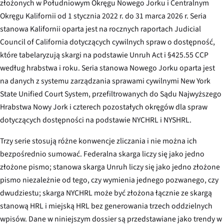
złożonych w Południowym Okręgu Nowego Jorku i Centralnym
Okręgu Kalifornii od 1 stycznia 2022 r. do 31 marca 2026 r. Seria
stanowa Kalifornii oparta jest na rocznych raportach Judicial
Council of California dotyczących cywilnych spraw o dostępność,
które tabelaryzują skargi na podstawie Unruh Act i §425.55 CCP
według hrabstwa i roku. Seria stanowa Nowego Jorku oparta jest
na danych z systemu zarządzania sprawami cywilnymi New York
State Unified Court System, przefiltrowanych do Sądu Najwyższego
Hrabstwa Nowy Jork i czterech pozostałych okręgów dla spraw
dotyczących dostępności na podstawie NYCHRL i NYSHRL.
Trzy serie stosują różne konwencje zliczania i nie można ich
bezpośrednio sumować. Federalna skarga liczy się jako jedno
złożone pismo; stanowa skarga Unruh liczy się jako jedno złożone
pismo niezależnie od tego, czy wymienia jednego pozwanego, czy
dwudziestu; skarga NYCHRL może być złożona łącznie ze skargą
stanową HRL i miejską HRL bez generowania trzech oddzielnych
wpisów. Dane w niniejszym dossier są przedstawiane jako trendy w