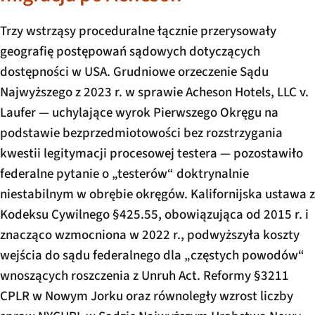
Trzy wstrząsy proceduralne łącznie przerysowały
geografię postępowań sądowych dotyczących
dostępności w USA. Grudniowe orzeczenie Sądu
Najwyższego z 2023 r. w sprawie
Acheson Hotels, LLC v.
Laufer
— uchylające wyrok Pierwszego Okręgu na
podstawie bezprzedmiotowości bez rozstrzygania
kwestii legitymacji procesowej testera — pozostawiło
federalne pytanie o „testerów“ doktrynalnie
niestabilnym w obrębie okręgów. Kalifornijska ustawa z
Kodeksu Cywilnego §425.55, obowiązująca od 2015 r. i
znacząco wzmocniona w 2022 r., podwyższyła koszty
wejścia do sądu federalnego dla „częstych powodów“
wnoszących roszczenia z Unruh Act. Reformy §3211
CPLR w Nowym Jorku oraz równoległy wzrost liczby