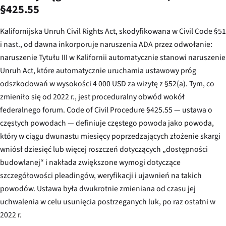
§425.55
Kalifornijska Unruh Civil Rights Act, skodyfikowana w Civil Code §51
i nast., od dawna inkorporuje naruszenia ADA przez odwołanie:
naruszenie Tytułu III w Kalifornii automatycznie stanowi naruszenie
Unruh Act, które automatycznie uruchamia ustawowy próg
odszkodowań w wysokości 4 000 USD za wizytę z §52(a). Tym, co
zmieniło się od 2022 r., jest proceduralny obwód wokół
federalnego forum. Code of Civil Procedure §425.55 — ustawa o
częstych powodach — definiuje częstego powoda jako powoda,
który w ciągu dwunastu miesięcy poprzedzających złożenie skargi
wniósł dziesięć lub więcej roszczeń dotyczących „dostępności
budowlanej“ i nakłada zwiększone wymogi dotyczące
szczegółowości pleadingów, weryfikacji i ujawnień na takich
powodów. Ustawa była dwukrotnie zmieniana od czasu jej
uchwalenia w celu usunięcia postrzeganych luk, po raz ostatni w
2022 r.