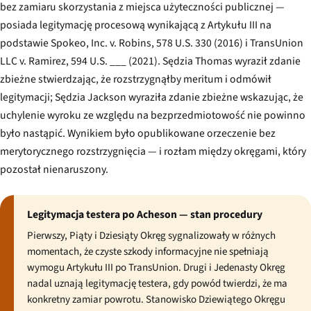
bez zamiaru skorzystania z miejsca użyteczności publicznej —
posiada legitymację procesową wynikającą z Artykułu III na
podstawie
Spokeo, Inc. v. Robins
, 578 U.S. 330 (2016) i
TransUnion
LLC v. Ramirez
, 594 U.S. ___ (2021). Sędzia Thomas wyraził zdanie
zbieżne stwierdzając, że rozstrzygnąłby meritum i odmówił
legitymacji; Sędzia Jackson wyraziła zdanie zbieżne wskazując, że
uchylenie wyroku ze względu na bezprzedmiotowość nie powinno
było nastąpić. Wynikiem było opublikowane orzeczenie bez
merytorycznego rozstrzygnięcia — i rozłam między okręgami, który
pozostał nienaruszony.
Legitymacja testera po Acheson — stan procedury
Pierwszy, Piąty i Dziesiąty Okręg sygnalizowały w różnych
momentach, że czyste szkody informacyjne nie spełniają
wymogu Artykułu III po
TransUnion
. Drugi i Jedenasty Okręg
nadal uznają legitymację testera, gdy powód twierdzi, że ma
konkretny zamiar powrotu. Stanowisko Dziewiątego Okręgu