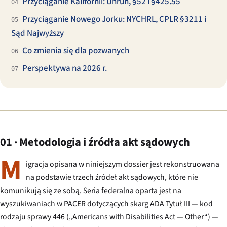
Przyciąganie Kalifornii: Unruh, §52 i §425.55
04
Przyciąganie Nowego Jorku: NYCHRL, CPLR §3211 i
05
Sąd Najwyższy
Co zmienia się dla pozwanych
06
Perspektywa na 2026 r.
07
01 · Metodologia i źródła akt sądowych
M
igracja opisana w niniejszym dossier jest rekonstruowana
na podstawie trzech źródeł akt sądowych, które nie
komunikują się ze sobą. Seria federalna oparta jest na
wyszukiwaniach w PACER dotyczących skarg ADA Tytuł III — kod
rodzaju sprawy 446 („Americans with Disabilities Act — Other“) —