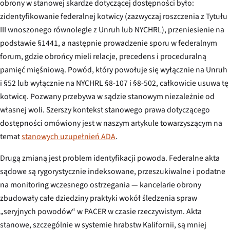
obrony w stanowej skardze dotyczącej dostępności było:
zidentyfikowanie federalnej kotwicy (zazwyczaj roszczenia z Tytułu
III wnoszonego równolegle z Unruh lub NYCHRL), przeniesienie na
podstawie §1441, a następnie prowadzenie sporu w federalnym
forum, gdzie obrońcy mieli relacje, precedens i proceduralną
pamięć mięśniową. Powód, który powołuje się wyłącznie na Unruh
i §52 lub wyłącznie na NYCHRL §8-107 i §8-502, całkowicie usuwa tę
kotwicę. Pozwany przebywa w sądzie stanowym niezależnie od
własnej woli. Szerszy kontekst stanowego prawa dotyczącego
dostępności omówiony jest w naszym artykule towarzyszącym na
temat
stanowych uzupełnień ADA
.
Drugą zmianą jest problem identyfikacji powoda. Federalne akta
sądowe są rygorystycznie indeksowane, przeszukiwalne i podatne
na monitoring wczesnego ostrzegania — kancelarie obrony
zbudowały całe dziedziny praktyki wokół śledzenia spraw
„seryjnych powodów“ w PACER w czasie rzeczywistym. Akta
stanowe, szczególnie w systemie hrabstw Kalifornii, są mniej