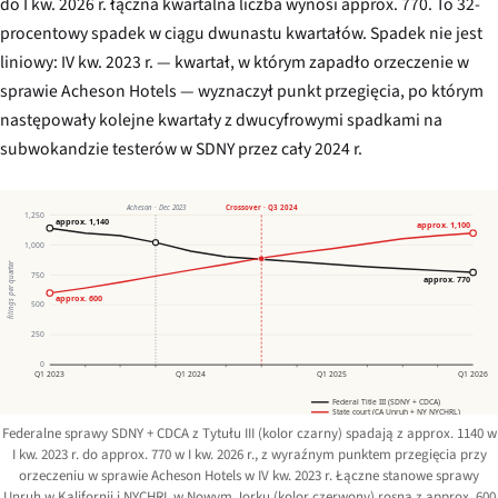
do I kw. 2026 r. łączna kwartalna liczba wynosi approx. 770. To 32-
procentowy spadek w ciągu dwunastu kwartałów. Spadek nie jest
liniowy: IV kw. 2023 r. — kwartał, w którym zapadło orzeczenie w
sprawie
Acheson Hotels
— wyznaczył punkt przegięcia, po którym
następowały kolejne kwartały z dwucyfrowymi spadkami na
subwokandzie testerów w SDNY przez cały 2024 r.
Acheson · Dec 2023
Crossover · Q3 2024
1,250
approx. 1,140
approx. 1,100
1,000
filings per quarter
750
approx. 770
approx. 600
500
250
0
Q1 2023
Q1 2024
Q1 2025
Q1 2026
Federal Title III (SDNY + CDCA)
State court (CA Unruh + NY NYCHRL)
Federalne sprawy SDNY + CDCA z Tytułu III (kolor czarny) spadają z approx. 1140 w
I kw. 2023 r. do approx. 770 w I kw. 2026 r., z wyraźnym punktem przegięcia przy
orzeczeniu w sprawie
Acheson Hotels
w IV kw. 2023 r. Łączne stanowe sprawy
Unruh w Kalifornii i NYCHRL w Nowym Jorku (kolor czerwony) rosną z approx. 600