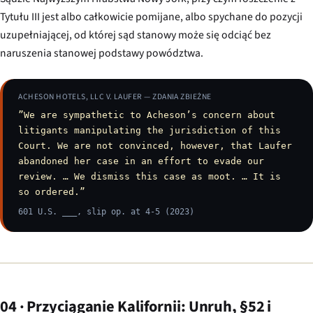
Tytułu III jest albo całkowicie pomijane, albo spychane do pozycji
uzupełniającej, od której sąd stanowy może się odciąć bez
naruszenia stanowej podstawy powództwa.
ACHESON HOTELS, LLC V. LAUFER — ZDANIA ZBIEŻNE
”We are sympathetic to Acheson’s concern about
litigants manipulating the jurisdiction of this
Court. We are not convinced, however, that Laufer
abandoned her case in an effort to evade our
review. … We dismiss this case as moot. … It is
so ordered.”
601 U.S. ___, slip op. at 4-5 (2023)
04 · Przyciąganie Kalifornii: Unruh, §52 i