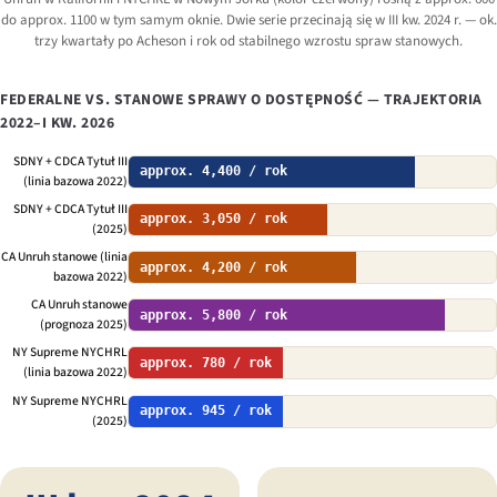
do approx. 1100 w tym samym oknie. Dwie serie przecinają się w III kw. 2024 r. — ok.
trzy kwartały po Acheson i rok od stabilnego wzrostu spraw stanowych.
FEDERALNE VS. STANOWE SPRAWY O DOSTĘPNOŚĆ — TRAJEKTORIA
2022–I KW. 2026
SDNY + CDCA Tytuł III
approx. 4,400 / rok
(linia bazowa 2022)
SDNY + CDCA Tytuł III
approx. 3,050 / rok
(2025)
CA Unruh stanowe (linia
approx. 4,200 / rok
bazowa 2022)
CA Unruh stanowe
approx. 5,800 / rok
(prognoza 2025)
NY Supreme NYCHRL
approx. 780 / rok
(linia bazowa 2022)
NY Supreme NYCHRL
approx. 945 / rok
(2025)