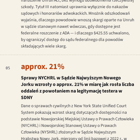
naruszenie Unruh Act, bez wymogu udowodnienia rzeczywistej
szkody. Tytuł III natomiast uprawnia wyłącznie do nakazów
sądowych i honorariów adwokackich. Mnożnik odszkodowań
wyjaśnia, dlaczego powodowie wnoszą skargi oparte na Unruh
w sądzie stanowym nawet wówczas, gdy dostępne jest
federalne roszczenie z ADA — i dlaczego §425.55 uchwalono,
by ograniczyć dostęp do sądu federalnego dla powodów
składających wiele skarg.
approx. 21%
05
Sprawy NYCHRL w Sądzie Najwyższym Nowego
Jorku wzrosły o approx. 21% w miarę jak rosła liczba
oddaleń z powołaniem na legitymację testera w
SDNY
Dane o sprawach cywilnych z New York State Unified Court
System pokazują wzrost skarg dotyczących dostępności na
podstawie Nowojorskiej Miejskiej Ustawy o Prawach Człowieka
(NYCHRL) i Nowojorskiej Stanowej Ustawy o Prawach
Człowieka (NYSHRL) złożonych w Sądzie Najwyższym
Hrabstwa Nowy Jork, mierzony od linii bazowej z 2022 r., w