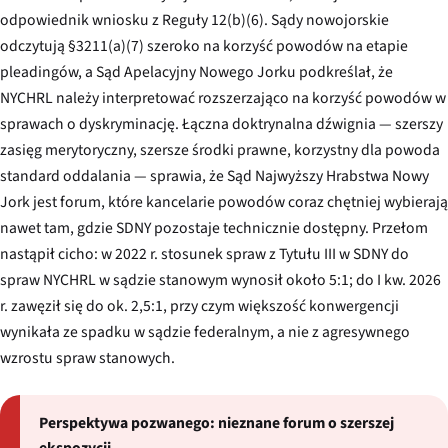
odpowiednik wniosku z Reguły 12(b)(6). Sądy nowojorskie
odczytują §3211(a)(7) szeroko na korzyść powodów na etapie
pleadingów, a Sąd Apelacyjny Nowego Jorku podkreślał, że
NYCHRL należy interpretować rozszerzająco na korzyść powodów w
sprawach o dyskryminację. Łączna doktrynalna dźwignia — szerszy
zasięg merytoryczny, szersze środki prawne, korzystny dla powoda
standard oddalania — sprawia, że Sąd Najwyższy Hrabstwa Nowy
Jork jest forum, które kancelarie powodów coraz chętniej wybierają
nawet tam, gdzie SDNY pozostaje technicznie dostępny. Przełom
nastąpił cicho: w 2022 r. stosunek spraw z Tytułu III w SDNY do
spraw NYCHRL w sądzie stanowym wynosił około 5:1; do I kw. 2026
r. zawęził się do ok. 2,5:1, przy czym większość konwergencji
wynikała ze spadku w sądzie federalnym, a nie z agresywnego
wzrostu spraw stanowych.
Perspektywa pozwanego: nieznane forum o szerszej