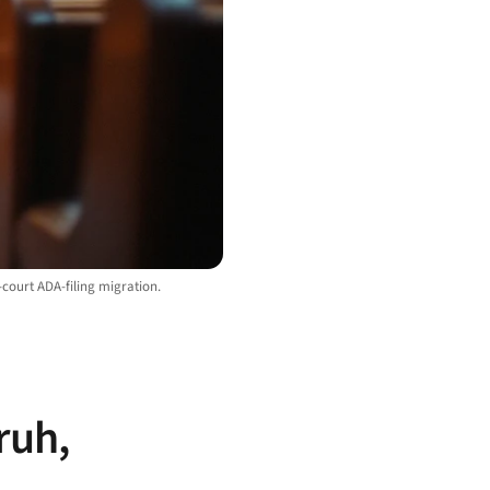
-court ADA-filing migration.
ruh,