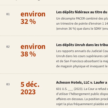
environ
Les dépôts fédéraux au titre du 
01
32 %
Un décompte PACER combiné des plaint
un trimestre de pointe d’environ 1 1
(environ 36 %) que dans le SDNY (envi
environ
Les dépôts Unruh dans les trib
02
38 %
Les rapports annuels du Judicial Cou
Unruh dans les cours supérieures cal
et de San Francisco absorbant la maj
de magasin physique et invoquant le 
5 déc.
Acheson Hotels, LLC v. Laufer
a 
03
2023
601 U.S. ___ (2023). La Cour a refusé 
d’utiliser l’hébergement public dispos
affaires en dessous. La position procéd
rejet la plus fréquemment plaidée e