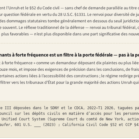
l’Unruh et le §52 du Code civil — sans chef de demande parallèle au titre d
question fédérale en vertu du 28 U.S.C. §1331. Le renvoi pour diversité de ju
des dommages statutaires tombe généralement en dessous du seuil juridictio
ouvent. Le réflexe traditionnel de la défense — renvoi au tribunal fédéral, où 
s plus favorables — n’est plus disponible dans une part significative des nouv
gnants à forte fréquence est un filtre à la porte fédérale — pas à la p
t à forte fréquence » comme un demandeur déposant dix plaintes ou plus liées 
uze mois, et impose des exigences de précision dans les conclusions, de frais
 certaines actions liées à l’accessibilité des constructions ; le régime redirig
filtrer vers les tribunaux d’État pour la grande majorité des actions Unruh qu
re III déposées dans le SDNY et le CDCA, 2022–T1 2026, taguées p
ouncil sur les dépôts civils en matière d’accès pour les personn
 Unified Court System (Supreme Court du comté de New York, actio
aufer
, 601 U.S. ___ (2023) ; California Civil Code §52 et CCP §4