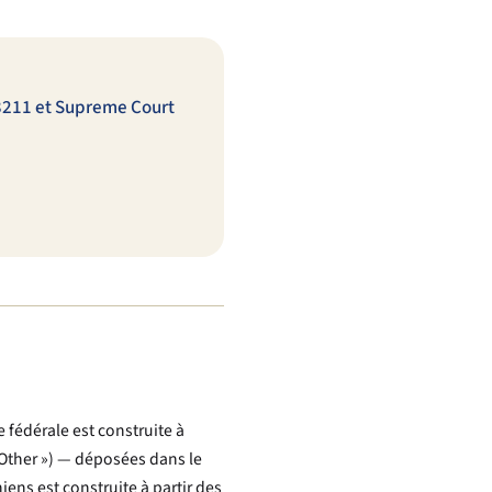
§3211 et Supreme Court
e fédérale est construite à
— Other ») — déposées dans le
niens est construite à partir des