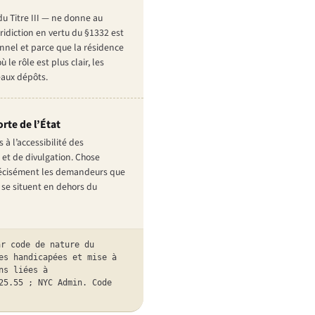
u Titre III — ne donne au
ridiction en vertu du §1332 est
nnel et parce que la résidence
le rôle est plus clair, les
eaux dépôts.
orte de l’État
à l’accessibilité des
 et de divulgation. Chose
e précisément les demandeurs que
i se situent en dehors du
ar code de nature du
es handicapées et mise à
ns liées à
25.55 ; NYC Admin. Code