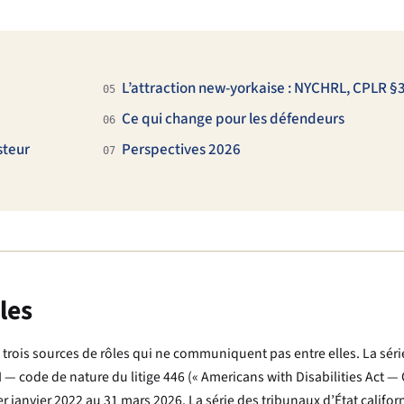
L’attraction new-yorkaise : NYCHRL, CPLR 
05
Ce qui change pour les défendeurs
06
steur
Perspectives 2026
07
les
e trois sources de rôles qui ne communiquent pas entre elles. La séri
II — code de nature du litige 446 (« Americans with Disabilities Act 
1er janvier 2022 au 31 mars 2026. La série des tribunaux d’État califor