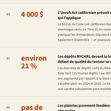
4 000 $
L’Unruh Act californien prévoit 
04
qui l’applique
Le §52(a) du Code civil californien fi
dommages réels. Le Titre III, en reva
pourquoi les demandeurs déposent de
également disponible — et pourquoi l
environ
Les dépôts NYCHRL devant la S
05
défaut de qualité du testeur se 
21 %
Les données de dépôts civils du New Y
New York City Human Rights Law (NY
ont augmenté par rapport à la base d
s’accéléraient en 2024 et 2025. Le §
une carotte substantive pour accomp
pas de
Les plaintes purement fondées 
06
renvoyées