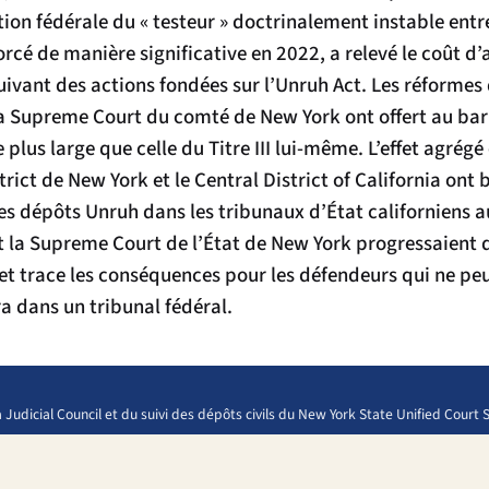
tion fédérale du « testeur » doctrinalement instable entre
orcé de manière significative en 2022, a relevé le coût d
suivant des actions fondées sur l’Unruh Act. Les réform
la Supreme Court du comté de New York ont offert au b
plus large que celle du Titre III lui-même. L’effet agrégé
trict de New York et le Central District of California ont
les dépôts Unruh dans les tribunaux d’État californiens
la Supreme Court de l’État de New York progressaient d
x et trace les conséquences pour les défendeurs qui ne p
ra dans un tribunal fédéral.
 Judicial Council et du suivi des dépôts civils du New York State Unified Cour