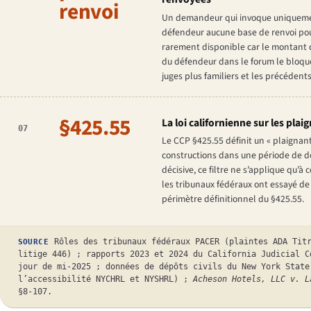
renvoi
Un demandeur qui invoque uniquement 
défendeur aucune base de renvoi pour 
rarement disponible car le montant 
du défendeur dans le forum le bloque s
juges plus familiers et les précédent
§425.55
La loi californienne sur les plai
07
Le CCP §425.55 définit un « plaignan
constructions dans une période de do
décisive, ce filtre ne s’applique qu’à
les tribunaux fédéraux ont essayé de 
périmètre définitionnel du §425.55.
Rôles des tribunaux fédéraux PACER (plaintes ADA Tit
SOURCE
litige 446) ; rapports 2023 et 2024 du California Judicial C
jour de mi-2025 ; données de dépôts civils du New York State
l’accessibilité NYCHRL et NYSHRL) ;
Acheson Hotels, LLC v. L
§8-107.