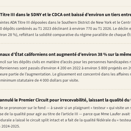
Titre III dans le SDNY et le CDCA ont baissé d’environ un tiers entr
es ADA Titre III déposées dans le Southern District de New York et le Central
40 dépôts combinés au T1 2023 déclinant à environ 770 au T1 2026. Le déclin
ron 28 %), reflétant la solidité comparative du régime parallèle de chaque Ét
unaux d’État californiens ont augmenté d’environ 38 % sur la mêm
ncil sur les dépôts civils en matière d’accès pour les personnes handicapées 
iforniennes sont passés d’environ 4 200 en 2022 à environ 5 800 projetés en 
eure partie de l’augmentation. Le glissement est concentré dans les affair
minimum statutaire de 4 000 dollars par visite.
annulé le Premier Circuit pour irrecevabilité, laissant la qualité d
de se prononcer sur le fond — à savoir si un plaignant « testeur » qui visite un
e de la qualité pour agir au titre de l’article III — parce que Mme Laufer avait
urale a laissé le circuit split intact et a fait de la qualité fédérale du « test
n 2024-2025.