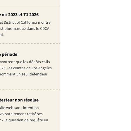
e mi-2023 et T1 2026
 District of California montre
 est plus marqué dans le CDCA
at.
e période
montrent que les dépôts civils
2025, les comtés de Los Angeles
es nommant un seul défendeur
u testeur non résolue
 site web sans intention
 volontairement retiré ses
eur » la question de requête en