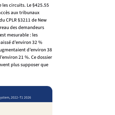
 les circuits. Le §425.55
’accès aux tribunaux
es du CPLR §3211 de New
arreau des demandeurs
 est mesurable : les
 baissé d’environ 32 %
 augmentaient d’environ 38
’environ 21 %. Ce dossier
euvent plus supposer que
t System, 2022–T1 2026