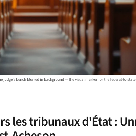
he judge's bench blurred in background — the visual marker for the federal-to-state
s les tribunaux d'État : Un
ost-Acheson