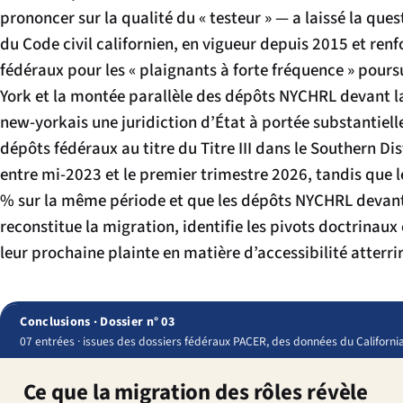
prononcer sur la qualité du « testeur » — a laissé la ques
du Code civil californien, en vigueur depuis 2015 et renf
fédéraux pour les « plaignants à forte fréquence » pour
York et la montée parallèle des dépôts NYCHRL devant 
new-yorkais une juridiction d’État à portée substantielle 
dépôts fédéraux au titre du Titre III dans le Southern Dis
entre mi-2023 et le premier trimestre 2026, tandis que 
% sur la même période et que les dépôts NYCHRL devant 
reconstitue la migration, identifie les pivots doctrinau
leur prochaine plainte en matière d’accessibilité atterri
Conclusions · Dossier n° 03
07 entrées · issues des dossiers fédéraux PACER, des données du California
Ce que la migration des rôles révèle