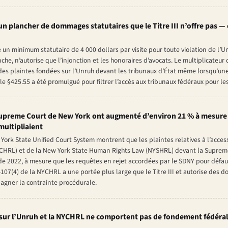
un plancher de dommages statutaires que le Titre III n’offre pas — e
xe un minimum statutaire de 4 000 dollars par visite pour toute violation de l’
nche, n’autorise que l’injonction et les honoraires d’avocats. Le multiplicate
s plaintes fondées sur l’Unruh devant les tribunaux d’État même lorsqu’une
e §425.55 a été promulgué pour filtrer l’accès aux tribunaux fédéraux pour l
upreme Court de New York ont augmenté d’environ 21 % à mesure 
multipliaient
ork State Unified Court System montrent que les plaintes relatives à l’access
CHRL) et de la New York State Human Rights Law (NYSHRL) devant la Suprem
e 2022, à mesure que les requêtes en rejet accordées par le SDNY pour défaut
8-107(4) de la NYCHRL a une portée plus large que le Titre III et autorise d
agner la contrainte procédurale.
sur l’Unruh et la NYCHRL ne comportent pas de fondement fédéral