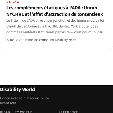
US-LAW
Les compléments étatiques à l'ADA : Unruh,
NYCHRL et l'effet d'attraction du contentieux
Le Title III de l'ADA offre une injonction et des honoraires. La loi
Unruh de Californie et le NYCHRL de New York ajoutent des
dommages-intérêts statutaires par visite — c'est pourquoi deux
États concentrent l'essentiel des plaintes en accessibilité web.
22 mai 2026
·
19 min de lecture
·
Par Disability World
Disability World
Conçu avec soin, l'accessibilité
avant tout.
DISABILITY WORLD
REFERENCE