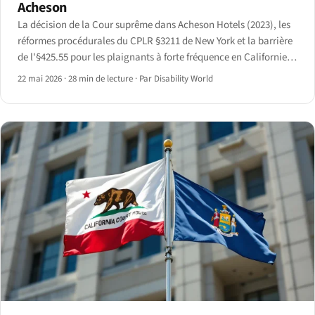
Acheson
La décision de la Cour suprême dans Acheson Hotels (2023), les
réformes procédurales du CPLR §3211 de New York et la barrière
de l'§425.55 pour les plaignants à forte fréquence en Californie
ont déplacé de manière mesurable les dépôts ADA des
22 mai 2026
·
28 min de lecture
·
Par Disability World
juridictions fédérales vers les tribunaux d'État.