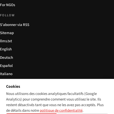
For NGOs
FOLLOW
S'abonner via RSS
Sitemap
llms.txt
English
Deutsch
Español
Italiano
Български
Cookies
简体中文
Nous utilisons des cookies analytiques facultatifs (Google
Analytics) pour comprendre comment vous utilisez le site. Ils
restent désactivés tant que vous ne les avez pas acceptés. Plus
de détails dans notre
politique de confidentialité
.
© 2026 Disability World. Tous droits réservés.
Cookie settings